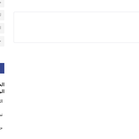
م
ل
ا
ح
الح
الى
ال
تس
حر