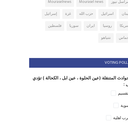
راسل نيوز
Mourasel news
Mouraselnews
بنان
اسرائيل
حزب الله
غزة
إسرائيل
مريكا
روسيا
ايران
سوريا
فلسطين
ماس
نتنياهو
VOTING POLL
وادث المتنقلة (عين الحلوة ، عين ابل ، الكحالة ) تؤدي
 :
تقسيم
وية
ب اهلية