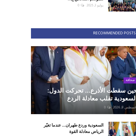
يوليو 3, 2025
0
RECOMMENDED POSTS
صحافة
ين سقطت الأذرع... تحركت الدول:
لسعودية تقلب معادلة الردع
سطس 8, 2026
0
السعودية وردع طهران... عندما تغيّر
الرياض معادلة القوة