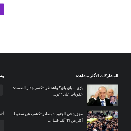
المشاركات الأكثر مشاهدة
وسا
برّي... باي باي؟ واشنطن تكسر جدار الصمت:
عقوبات على "عر...
اشت
مجزرة في الجنوب: مصادر تكشف عن سقوط
أكثر من 11 ألف قتيل...