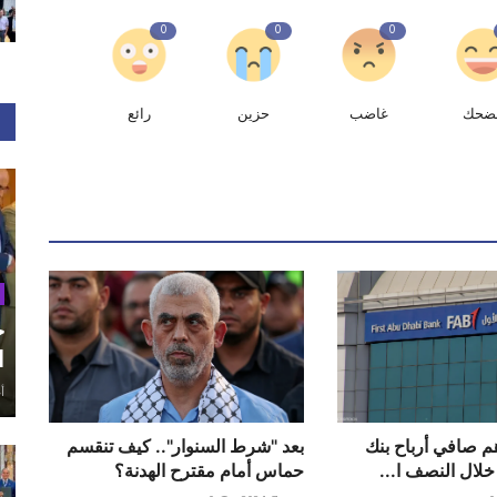
0
0
0
ضحك
غاضب
حزين
رائع
ح
ا
أغ
درهم صافي أرباح بنك
بعد "شرط السنوار".. كيف تنقسم
خلال النصف ا...
حماس أمام مقترح الهدنة؟