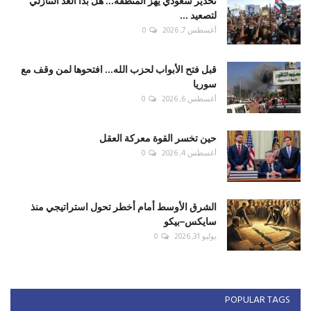
تحذير سعودي يهز المنطقة... هل بدأ العد التنازلي
لتصعيد ...
أغسطس 7, 2026
0
قبل فتح الأبواب لحزب الله... افتحوها لمن وقف مع
سوريا
أغسطس 6, 2026
0
حين تخسر القوة معركة العقل
أغسطس 4, 2026
0
الشرق الأوسط أمام أخطر تحول استراتيجي منذ
سايكس–بيكو
يوليو 31, 2026
0
POPULAR TAGS