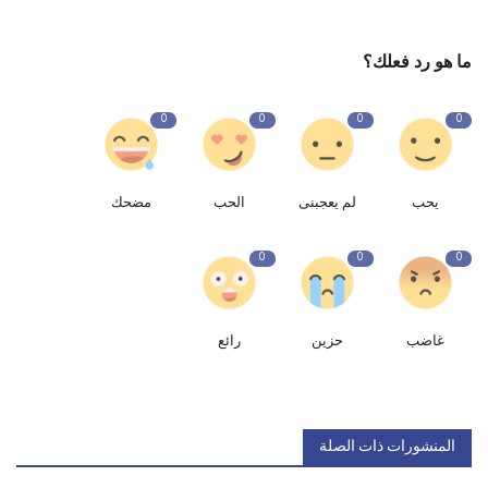
ما هو رد فعلك؟
0
0
0
0
يحب
لم يعجبنى
الحب
مضحك
0
0
0
غاضب
حزين
رائع
المنشورات ذات الصلة