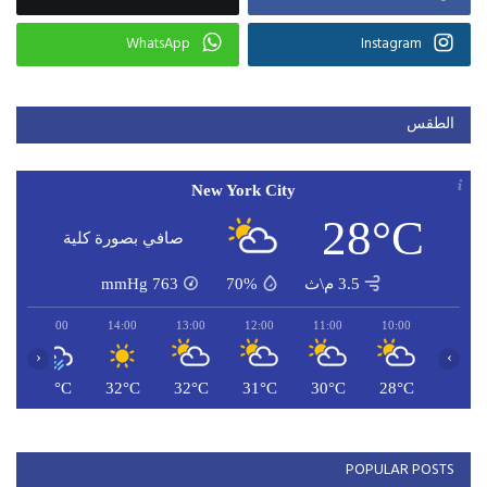
WhatsApp
Instagram
الطقس
New York City
28°C
صافي بصورة كلية
3.5 م\ث
70%
763
mmHg
15:00
14:00
13:00
12:00
11:00
10:00
‹
›
C
33°C
32°C
32°C
31°C
30°C
28°C
POPULAR POSTS