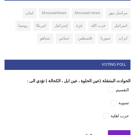
مراسل نيوز
Mourasel news
Mouraselnews
لبنان
اسرائيل
حزب الله
غزة
إسرائيل
امريكا
روسيا
ايران
سوريا
فلسطين
حماس
نتنياهو
VOTING POLL
الحوادث المتنقلة (عين الحلوة ، عين ابل ، الكحالة ) تؤدي الى :
التقسيم
تسوية
حرب اهلية