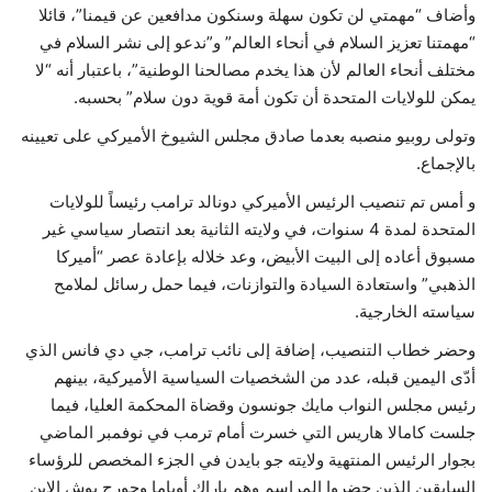
وأضاف “مهمتي لن تكون سهلة وسنكون مدافعين عن قيمنا”، قائلا
“مهمتنا تعزيز السلام في أنحاء العالم” و”ندعو إلى نشر السلام في
مختلف أنحاء العالم لأن هذا يخدم مصالحنا الوطنية”، باعتبار أنه “لا
يمكن للولايات المتحدة أن تكون أمة قوية دون سلام” بحسبه.
وتولى روبيو منصبه بعدما صادق مجلس الشيوخ الأميركي على تعيينه
بالإجماع.
و أمس تم تنصيب الرئيس الأميركي دونالد ترامب رئيساً للولايات
المتحدة لمدة 4 سنوات، في ولايته الثانية بعد انتصار سياسي غير
مسبوق أعاده إلى البيت الأبيض، وعد خلاله بإعادة عصر “أميركا
الذهبي” واستعادة السيادة والتوازنات، فيما حمل رسائل لملامح
سياسته الخارجية.
وحضر خطاب التنصيب، إضافة إلى نائب ترامب، جي دي فانس الذي
أدّى اليمين قبله، عدد من الشخصيات السياسية الأميركية، بينهم
رئيس مجلس النواب مايك جونسون وقضاة المحكمة العليا، فيما
جلست كامالا هاريس التي خسرت أمام ترمب في نوفمبر الماضي
بجوار الرئيس المنتهية ولايته جو بايدن في الجزء المخصص للرؤساء
السابقين الذين حضروا المراسم وهم باراك أوباما وجورج بوش الابن