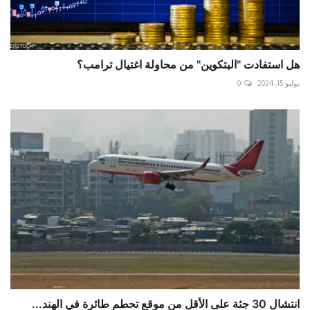
هل استفادت "البتكوين" من محاولة اغتيال ترامب؟
يوليو 15, 2024
0
انتشال 30 جثة على الأقل من موقع تحطم طائرة في ⁧‫الهند‬⁩...