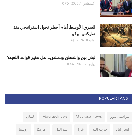
أغسطس 4, 2026
0
الشرق الأوسط أمام أخطر تحول استراتيجي منذ
سايكس–بيكو
يوليو 31, 2026
0
لبنان بين واشنطن ودمشق... هل تتغير قواعد اللعبة؟
يوليو 25, 2026
0
POPULAR TAGS
مراسل نيوز
Mourasel news
Mouraselnews
لبنان
اسرائيل
حزب الله
غزة
إسرائيل
امريكا
روسيا