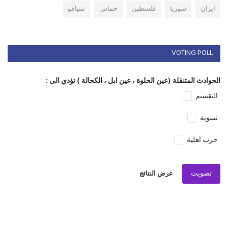
ايران
سوريا
فلسطين
حماس
نتنياهو
VOTING POLL
الحوادث المتنقلة (عين الحلوة ، عين ابل ، الكحالة ) تؤدي الى :
التقسيم
تسوية
حرب اهلية
تصويت
عرض النتائج