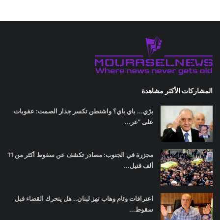
المشاركات الأكثر مشاهدة
برّي... باي باي؟ واشنطن تكسر جدار الصمت: عقوبات
على "عر...
مجزرة في الجنوب: مصادر تكشف عن سقوط أكثر من 11
ألف قتيل...
اعترافات وئام وهاب تهز لبنان.. هل يتحرك القضاء قبل
سقوط...