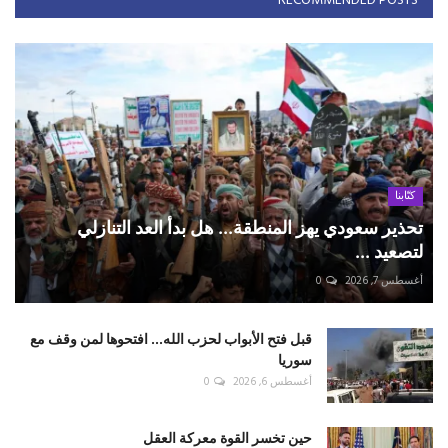
RECOMMENDED POSTS
كتّابنا
تحذير سعودي يهز المنطقة... هل بدأ العد التنازلي
لتصعيد ...
أغسطس 7, 2026
0
قبل فتح الأبواب لحزب الله... افتحوها لمن وقف مع
سوريا
أغسطس 6, 2026
0
حين تخسر القوة معركة العقل