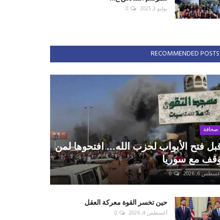
يوليو 3, 2025
0
RECOMMENDED POSTS
صحافة
بل فتح الأبواب لحزب الله... افتحوها لمن
قف مع سوريا
سطس 6, 2026
0
حين تخسر القوة معركة العقل
أغسطس 4, 2026
0