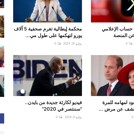
حساب الإعلامي
محكمة إيطالية تغرم صحفية 5 آلاف
ن المنصة
يورو لتهكمها على طول مي...
0
يوليو 18, 2024
0
عود لمهامه للمرة
فيديو لكارثة جديدة من بايدن..
لكشف عن مرض ...
"سننتصر في 2020"
0
يوليو 6, 2024
0