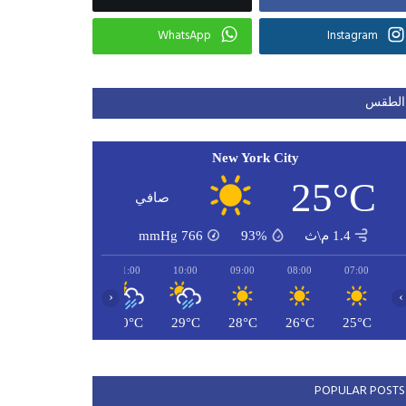
WhatsApp
Instagram
الطقس
New York City
25°C
صافي
1.4 م\ث
93%
766
mmHg
13:00
12:00
11:00
10:00
09:00
08:00
07:00
‹
›
29°C
31°C
30°C
29°C
28°C
26°C
25°C
POPULAR POSTS