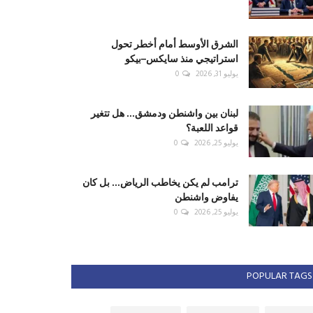
الشرق الأوسط أمام أخطر تحول
استراتيجي منذ سايكس–بيكو
يوليو 31, 2026
0
لبنان بين واشنطن ودمشق... هل تتغير
قواعد اللعبة؟
يوليو 25, 2026
0
ترامب لم يكن يخاطب الرياض... بل كان
يفاوض واشنطن
يوليو 25, 2026
0
POPULAR TAGS