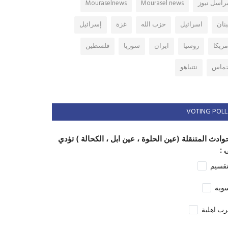
راسل نيوز
Mourasel news
Mouraselnews
بنان
اسرائيل
حزب الله
غزة
إسرائيل
مريكا
روسيا
ايران
سوريا
فلسطين
ماس
نتنياهو
VOTING POLL
وادث المتنقلة (عين الحلوة ، عين ابل ، الكحالة ) تؤدي
 :
تقسيم
وية
ب اهلية