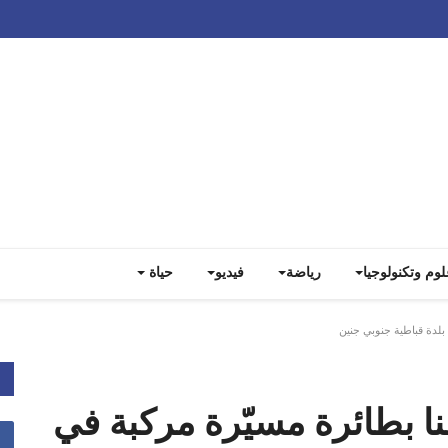
Track all markets on TradingView
لوم وتكنولوجيا
رياضة
فيديو
حياة
بلدة قباطية جنوبي جنين
ا بطائرة مسيّرة مركبة في