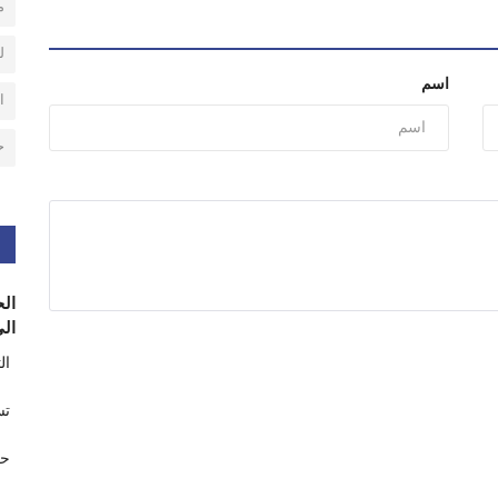
م
ل
اسم
ا
ح
الح
الى
ال
تس
حر