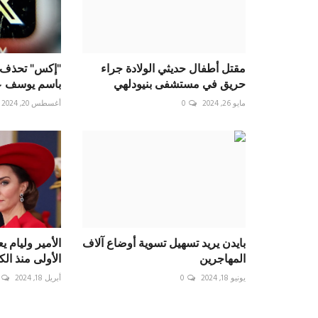
مقتل أطفال حديثي الولادة جراء
"إكس" تحذف 
حريق في مستشفى بنيودلهي
باسم يوسف ع
مايو 26, 2024
0
أغسطس 20, 2024
بايدن يريد تسهيل تسوية أوضاع آلاف
الأمير وليام ي
المهاجرين
الأولى منذ ا
يونيو 18, 2024
0
أبريل 18, 2024