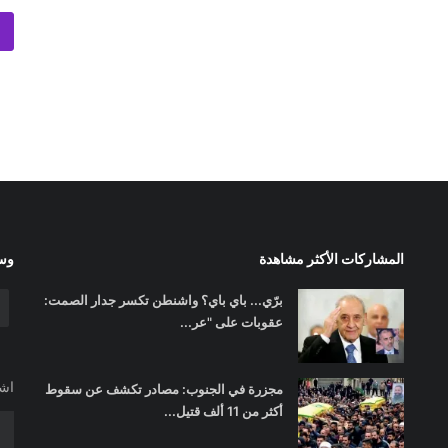
المشاركات الأكثر مشاهدة
وسا
برّي... باي باي؟ واشنطن تكسر جدار الصمت:
عقوبات على "عر...
اشت
مجزرة في الجنوب: مصادر تكشف عن سقوط
أكثر من 11 ألف قتيل...