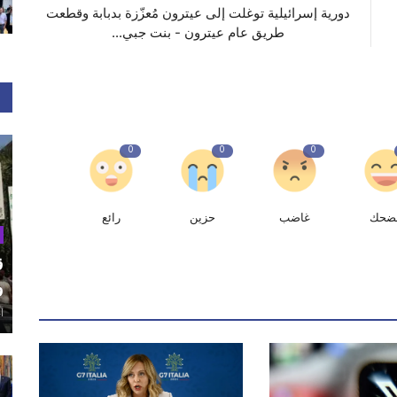
‏دورية إسرائيلية توغلت إلى عيترون مُعزّزة بدبابة وقطعت
طريق عام عيترون - بنت جبي...
0
0
0
ضحك
غاضب
حزين
رائع
ق
و
أغ