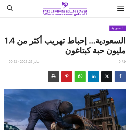
السعودية
السعودية… إحباط تهريب أكثر من 1.4
الأخبار
مليون حبة كبتاغون
كتّابنا
0
يناير 25, 2025 - 00:52
السعودية
اقتصاد
علوم وتكنولوجيا
رياضة
فيديو