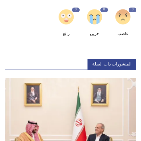
0
0
0
غاضب
حزين
رائع
المنشورات ذات الصلة