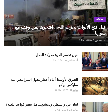
صحافة
قبل فتح الأبواب لحزب الله... افتحوها لمن وقف مع
سوريا
أغسطس 6, 2026
0
حين تخسر القوة معركة العقل
أغسطس 4, 2026
0
الشرق الأوسط أمام أخطر تحول استراتيجي منذ
سايكس–بيكو
يوليو 31, 2026
0
لبنان بين واشنطن ودمشق... هل تتغير قواعد اللعبة؟
يوليو 25, 2026
0