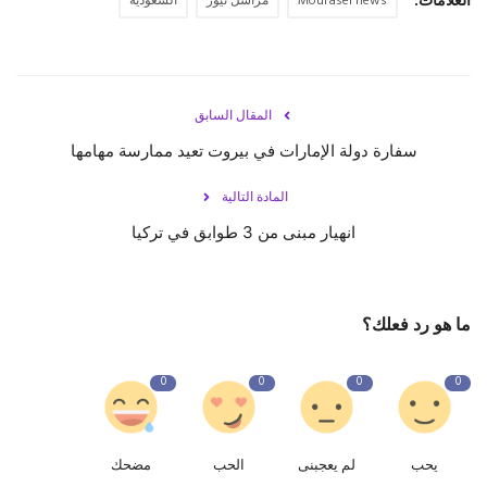
Mourasel news
مراسل نيوز
السعودية
المقال السابق
سفارة دولة الإمارات في بيروت تعيد ممارسة مهامها
المادة التالية
انهيار مبنى من 3 طوابق في تركيا
ما هو رد فعلك؟
0
0
0
0
يحب
لم يعجبنى
الحب
مضحك