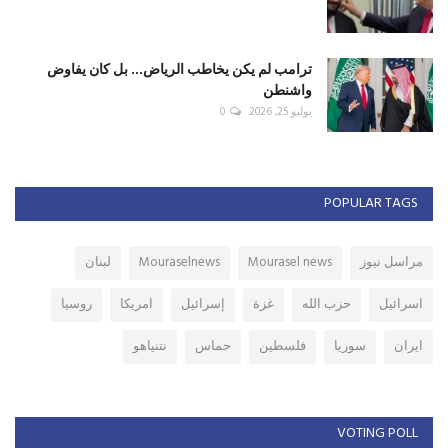
ترامب لم يكن يخاطب الرياض... بل كان يفاوض
واشنطن
يوليو 25, 2026
0
POPULAR TAGS
مراسل نيوز
Mourasel news
Mouraselnews
لبنان
اسرائيل
حزب الله
غزة
إسرائيل
امريكا
روسيا
ايران
سوريا
فلسطين
حماس
نتنياهو
VOTING POLL