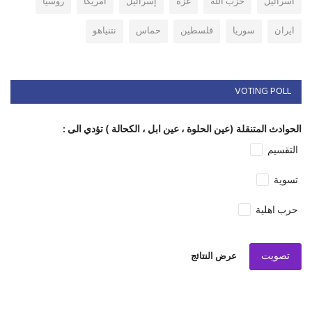
اسرائيل
حزب الله
غزة
إسرائيل
امريكا
روسيا
ايران
سوريا
فلسطين
حماس
نتنياهو
VOTING POLL
الحوادث المتنقلة (عين الحلوة ، عين ابل ، الكحالة ) تؤدي الى :
التقسيم
تسوية
حرب اهلية
تصويت
عرض النتائج