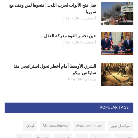
قبل فتح الأبواب لحزب الله... افتحوها لمن وقف مع
سوريا
أغسطس 6, 2026
0
حين تخسر القوة معركة العقل
أغسطس 4, 2026
0
الشرق الأوسط أمام أخطر تحول استراتيجي منذ
سايكس–بيكو
يوليو 31, 2026
0
POPULAR TAGS
مراسل نيوز
Mourasel news
Mouraselnews
لبنان