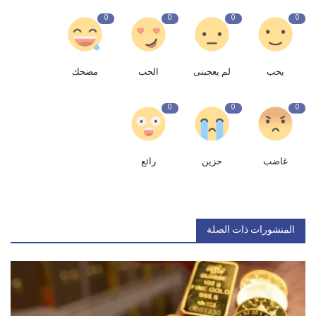
0
0
0
0
يحب
لم يعجبنى
الحب
مضحك
0
0
0
غاضب
حزين
رائع
المنشورات ذات الصلة