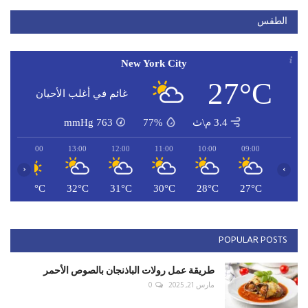
الطقس
New York City
27°C
غائم في أغلب الأحيان
3.4 م\ث
77%
763
mmHg
14:00
13:00
12:00
11:00
10:00
09:00
‹
›
C
32°C
32°C
31°C
30°C
28°C
27°C
POPULAR POSTS
طريقة عمل رولات الباذنجان بالصوص الأحمر
مارس 21, 2025
0