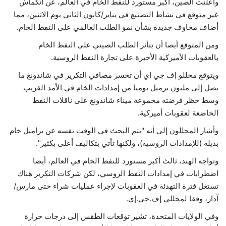
وأعلنت الصين، أكبر مستورد للنفط الخام في العالم، عن انكماش
غير متوقع في نشاط التصنيع في يناير/كانون الثاني يوم الاثنين، مما
أضاف مخاوف جديدة بشأن نمو الطلب العالمي على النفط الخام.
ومن المتوقع أيضا أن يتأثر الطلب الصيني على النفط الخام
بالعقوبات الأميركية الأخيرة على تجارة النفط الروسية.
ويتوقع محللو إف جي إي أن تخسر مصافي التكرير في شاندونغ ما
يصل إلى مليون برميل يوميا من إمدادات الخام في الأمد القريب
وسط حظر فرضته مجموعة ميناء شاندونغ على ناقلات النفط
الخاضعة لعقوبات أميركية.
وأشار المحللون إلى أنه "يتم البحث في الوقت نفسه عن براميل خام
بديلة (للإمدادات الروسية)، ولكنها تأتي بتكاليف أعلى بكثير".
وتواجه الهند، ثالث أكبر مستورد للنفط الخام في العالم، أيضا
اضطرابات في إمدادات النفط الروسي، لكن شركات التكرير هناك
تستغل فترة التهدئة في العقوبات لإجراء عمليات شراء حتى مارس/
آذار، وفقا لمحللي إف.جي.إي.
وفي الولايات المتحدة، تشير توقعات الطقس إلى درجات حرارة