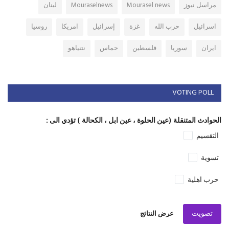
مراسل نيوز
Mourasel news
Mouraselnews
لبنان
اسرائيل
حزب الله
غزة
إسرائيل
امريكا
روسيا
ايران
سوريا
فلسطين
حماس
نتنياهو
VOTING POLL
الحوادث المتنقلة (عين الحلوة ، عين ابل ، الكحالة ) تؤدي الى :
التقسيم
تسوية
حرب اهلية
تصويت
عرض النتائج