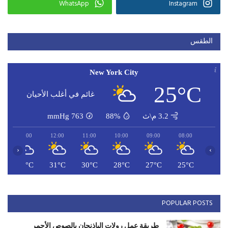
WhatsApp
Instagram
الطقس
New York City
25°C
غائم في أغلب الأحيان
3.2 م\ث
88%
763
mmHg
13:00
12:00
11:00
10:00
09:00
08:00
‹
›
C
32°C
31°C
30°C
28°C
27°C
25°C
POPULAR POSTS
طريقة عمل رولات الباذنجان بالصوص الأحمر