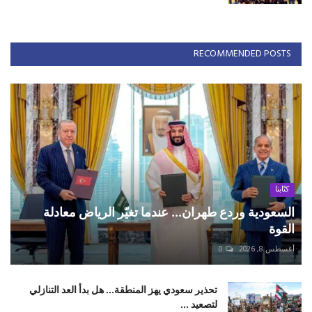
RECOMMENDED POSTS
كتّابنا
السعودية وردع طهران... عندما تغيّر الرياض معادلة
القوة
أغسطس 8, 2026
0
تحذير سعودي يهز المنطقة... هل بدأ العد التنازلي
لتصعيد ...