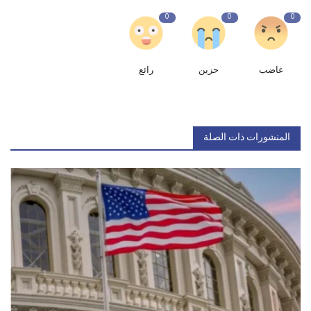
0
0
0
غاضب
حزين
رائع
المنشورات ذات الصلة