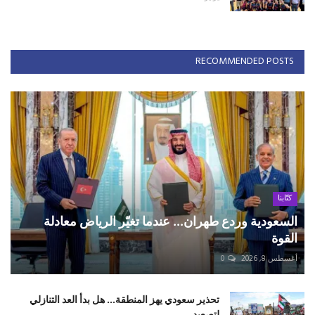
RECOMMENDED POSTS
كتّابنا
السعودية وردع طهران... عندما تغيّر الرياض معادلة
القوة
أغسطس 8, 2026
0
تحذير سعودي يهز المنطقة... هل بدأ العد التنازلي
لتصعيد ...