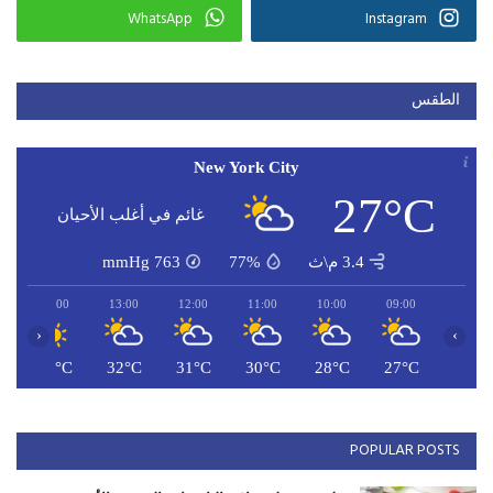
WhatsApp
Instagram
الطقس
New York City
27°C
غائم في أغلب الأحيان
3.4 م\ث
77%
763
mmHg
14:00
13:00
12:00
11:00
10:00
09:00
‹
›
C
32°C
32°C
31°C
30°C
28°C
27°C
POPULAR POSTS