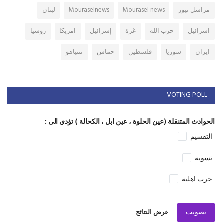
مراسل نيوز
Mourasel news
Mouraselnews
لبنان
اسرائيل
حزب الله
غزة
إسرائيل
امريكا
روسيا
ايران
سوريا
فلسطين
حماس
نتنياهو
VOTING POLL
الحوادث المتنقلة (عين الحلوة ، عين ابل ، الكحالة ) تؤدي الى :
التقسيم
تسوية
حرب اهلية
تصويت
عرض النتائج