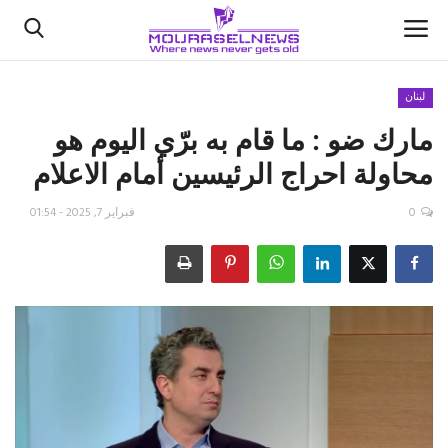
لبنان
مارك ضو : ما قام به برّي اليوم هو
الأخبار
محاولة احراج الرئيسين أمام الاعلام
كتّابنا
0
فبراير 7, 2025 - 01:54
السعودية
اقتصاد
علوم وتكنولوجيا
رياضة
فيديو