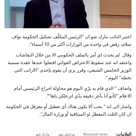
حياة
اعتبر النائب مارك ضو ان "الرئيس المكلّف تشكيل الحكومة نواف
سلام، رفض في واحدة من الوزارات أكثر من 10 أسماء".
وقال لم يحدث اي أمر بالملف الحكومي الا من خلال النقاشات
واعتقد انه عند سقوط الاعتراض القواتي افتعلوا عندها عقدة تسمية
الوزير الخامس الشيعي، وقرر بري أن يقوم بإحدى "الارانب التي
تخصّه" اليوم ".
واضاف " الذي قام به برّي اليوم هو محاولة احراج الرئيسين أمام
الاعلام "كأنو أنا بآخر دقيقة بدّي انزعلكن ياها"".
واشار الى انه " يجب ألا يكون هناك أي تعطيل أو معرقل في الحكومة
ان كان الثلث المعطل او الميثاقية أو وزارة المال".
العلامات:
Mourasel news
مراسل نيوز
مارك ضو