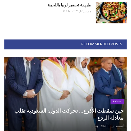
طريقة تحضير لوبيا باللحمة
مارس 17, 2025
0
RECOMMENDED POSTS
صحافة
حين سقطت الأذرع... تحركت الدول: السعودية تقلب
معادلة الردع
أغسطس 8, 2026
0