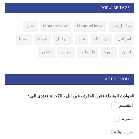
POPULAR TAGS
مراسل نيوز
Mourasel news
Mouraselnews
لبنان
اسرائيل
حزب الله
غزة
إسرائيل
امريكا
روسيا
ايران
سوريا
فلسطين
حماس
نتنياهو
VOTING POLL
الحوادث المتنقلة (عين الحلوة ، عين ابل ، الكحالة ) تؤدي الى :
التقسيم
تسوية
حرب اهلية