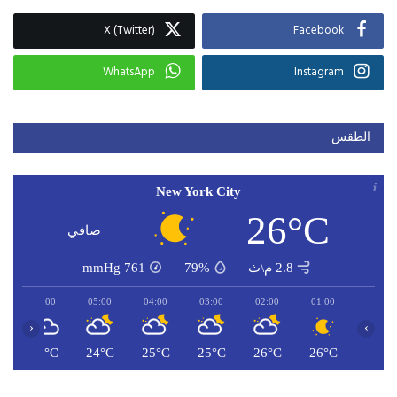
X (Twitter)
Facebook
WhatsApp
Instagram
الطقس
New York City
26°C
صافي
2.8 م\ث
79%
761
mmHg
06:00
05:00
04:00
03:00
02:00
01:00
‹
›
C
24°C
24°C
25°C
25°C
26°C
26°C