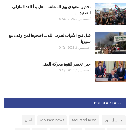
تحذير سعودي يهز المنطقة... هل بدأ العد التنازلي
لتصعيد ...
أغسطس 7, 2026
0
قبل فتح الأبواب لحزب الله... افتحوها لمن وقف مع
سوريا
أغسطس 6, 2026
0
حين تخسر القوة معركة العقل
أغسطس 4, 2026
0
POPULAR TAGS
مراسل نيوز
Mourasel news
Mouraselnews
لبنان