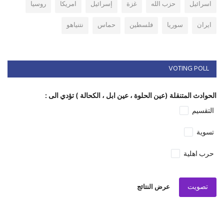
اسرائيل
حزب الله
غزة
إسرائيل
امريكا
روسيا
ايران
سوريا
فلسطين
حماس
نتنياهو
VOTING POLL
الحوادث المتنقلة (عين الحلوة ، عين ابل ، الكحالة ) تؤدي الى :
التقسيم
تسوية
حرب اهلية
تصويت
عرض النتائج