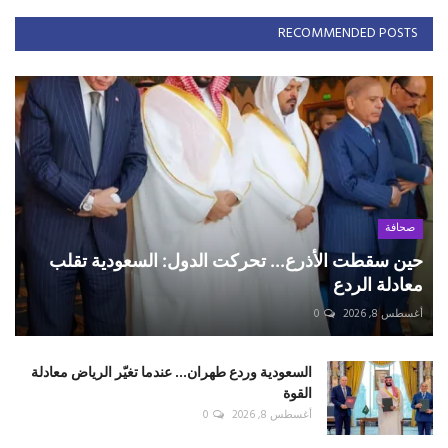
RECOMMENDED POSTS
صحافة
حين سقطت الأذرع... تحركت الدول: السعودية تقلب
معادلة الردع
أغسطس 8, 2026
0
السعودية وردع طهران... عندما تغيّر الرياض معادلة
القوة
أغسطس 8, 2026
0