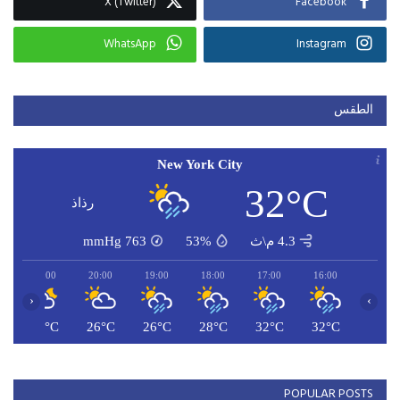
X (Twitter)
Facebook
WhatsApp
Instagram
الطقس
New York City
32°C
رذاذ
4.3 م\ث
53%
763
mmHg
21:00
20:00
19:00
18:00
17:00
16:00
‹
›
C
26°C
26°C
26°C
28°C
32°C
32°C
POPULAR POSTS