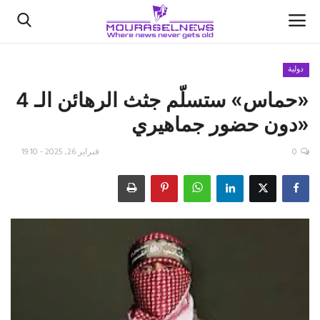
دولية
«حماس» ستسلّم جثث الرهائن الـ 4
الأخبار
«دون حضور جماهيري
كتّابنا
0
فبراير 26, 2025 - 19:10
السعودية
اقتصاد
علوم وتكنولوجيا
رياضة
فيديو