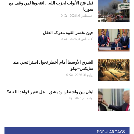
قبل فتح الأبواب لحزب الله... افتحوها لمن وقف مع
سوريا
أغسطس 6, 2026
0
حين تخسر القوة معركة العقل
أغسطس 4, 2026
0
الشرق الأوسط أمام أخطر تحول استراتيجي منذ
سايكس–بيكو
يوليو 31, 2026
0
لبنان بين واشنطن ودمشق... هل تتغير قواعد اللعبة؟
يوليو 25, 2026
0
POPULAR TAGS