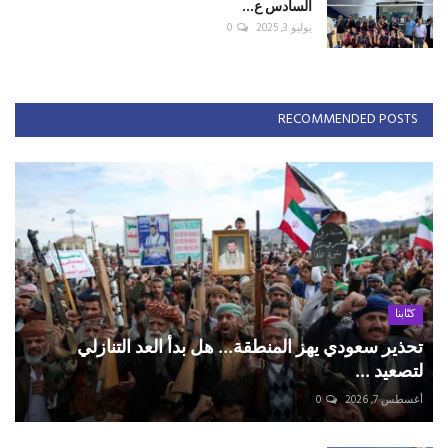
السادس ع...
يوليو 3, 2025
0
RECOMMENDED POSTS
كتّابنا
تحذير سعودي يهز المنطقة... هل بدأ العد التنازلي
لتصعيد ...
أغسطس 7, 2026
0