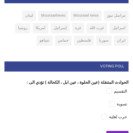
مراسل نيوز
Mourasel news
Mouraselnews
لبنان
اسرائيل
حزب الله
غزة
إسرائيل
امريكا
روسيا
ايران
سوريا
فلسطين
حماس
نتنياهو
VOTING POLL
الحوادث المتنقلة (عين الحلوة ، عين ابل ، الكحالة ) تؤدي الى :
التقسيم
تسوية
حرب اهلية