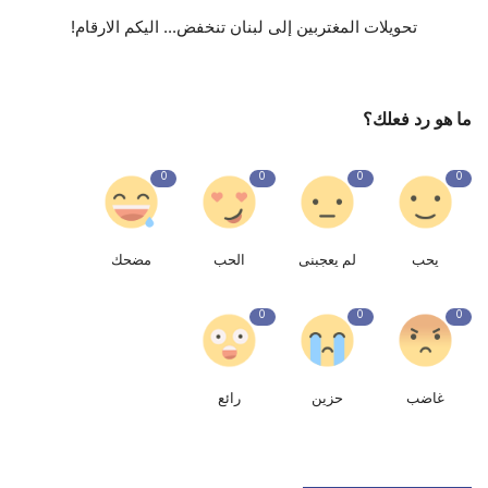
تحويلات المغتربين إلى لبنان تنخفض... اليكم الارقام!
ما هو رد فعلك؟
0
0
0
0
يحب
لم يعجبنى
الحب
مضحك
0
0
0
غاضب
حزين
رائع