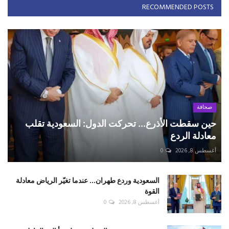
RECOMMENDED POSTS
صحافة
حين سقطت الأذرع... تحركت الدول: السعودية تقلب
معادلة الردع
أغسطس 8, 2026
0
السعودية وردع طهران... عندما تغيّر الرياض معادلة
القوة
أغسطس 8, 2026
0