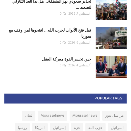
تحذير سعودي يهز المنطقة... هل بدأ العد التنازلي
لتصعيد ...
أغسطس 7, 2026
0
قبل فتح الأبواب لحزب الله... افتحوها لمن وقف مع
سوريا
أغسطس 6, 2026
0
حين تخسر القوة معركة العقل
أغسطس 4, 2026
0
POPULAR TAGS
مراسل نيوز
Mourasel news
Mouraselnews
لبنان
اسرائيل
حزب الله
غزة
إسرائيل
امريكا
روسيا