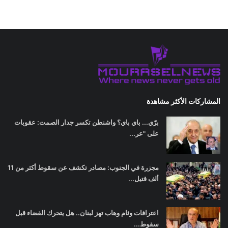
المشاركات الأكثر مشاهدة
برّي... باي باي؟ واشنطن تكسر جدار الصمت: عقوبات
على "عر...
مجزرة في الجنوب: مصادر تكشف عن سقوط أكثر من 11
ألف قتيل...
اعترافات وئام وهاب تهز لبنان.. هل يتحرك القضاء قبل
سقوط...