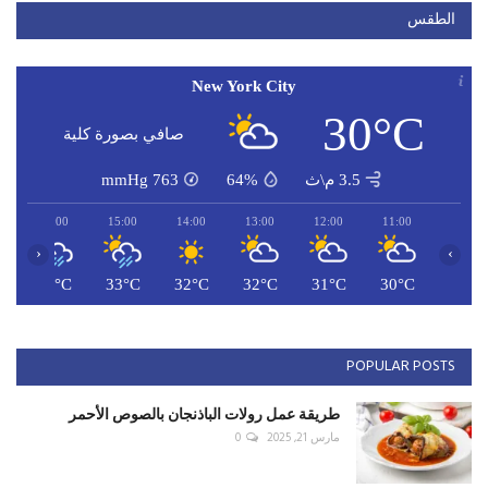
الطقس
New York City
30°C
صافي بصورة كلية
3.5 م\ث
64%
763
mmHg
16:00
15:00
14:00
13:00
12:00
11:00
‹
›
C
33°C
33°C
32°C
32°C
31°C
30°C
POPULAR POSTS
طريقة عمل رولات الباذنجان بالصوص الأحمر
مارس 21, 2025
0