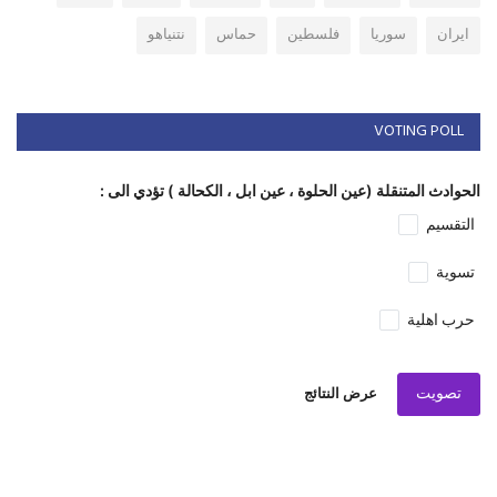
ايران
سوريا
فلسطين
حماس
نتنياهو
VOTING POLL
الحوادث المتنقلة (عين الحلوة ، عين ابل ، الكحالة ) تؤدي الى :
التقسيم
تسوية
حرب اهلية
تصويت
عرض النتائج