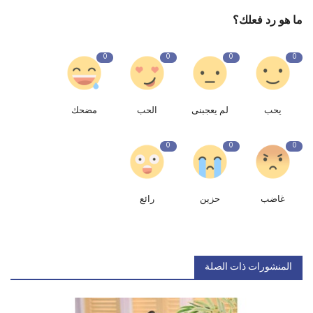
ما هو رد فعلك؟
0
0
0
0
يحب
لم يعجبنى
الحب
مضحك
0
0
0
غاضب
حزين
رائع
المنشورات ذات الصلة