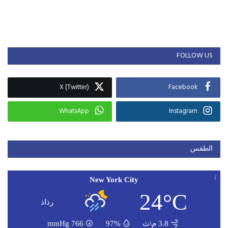
FOLLOW US
X (Twitter)
Facebook
WhatsApp
Instagram
الطقس
New York City
24°C
رذاذ
3.8 م\ث
97%
766
mmHg