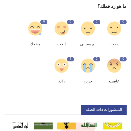
ما هو رد فعلك؟
0
0
0
0
يحب
لم يعجبنى
الحب
مضحك
1
0
0
غاضب
حزين
رائع
المنشورات ذات الصلة