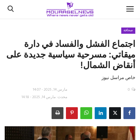
صحافة
اجتماع الفشل والفساد في دارة
الأخبار
ميقاتي: مسرحية سياسية جديدة على
كتّابنا
أنقاض الشمال!
السعودية
خاص مراسل نيوز
اقتصاد
0
مارس 14, 2025 - 14:07
محدث: مارس 14, 2025 - 14:18
علوم وتكنولوجيا
رياضة
فيديو