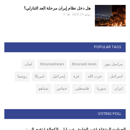
هل دخل نظام إيران مرحلة العد التنازلي؟
يوليو 24, 2026
0
POPULAR TAGS
مراسل نيوز
Mourasel news
Mouraselnews
لبنان
اسرائيل
حزب الله
غزة
إسرائيل
امريكا
روسيا
ايران
سوريا
فلسطين
حماس
نتنياهو
VOTING POLL
الحوادث المتنقلة (عين الحلوة ، عين ابل ، الكحالة ) تؤدي الى :