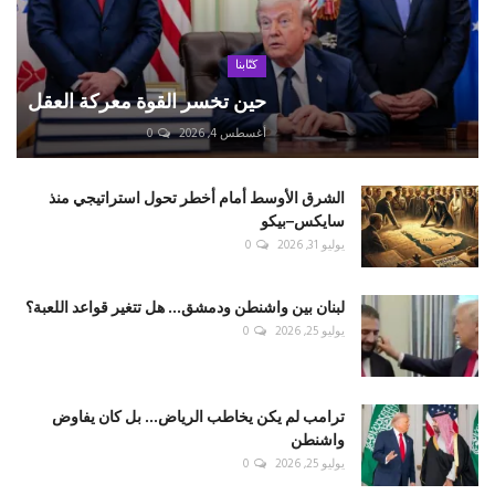
كتّابنا
حين تخسر القوة معركة العقل
أغسطس 4, 2026
0
الشرق الأوسط أمام أخطر تحول استراتيجي منذ
سايكس–بيكو
يوليو 31, 2026
0
لبنان بين واشنطن ودمشق... هل تتغير قواعد اللعبة؟
يوليو 25, 2026
0
ترامب لم يكن يخاطب الرياض... بل كان يفاوض
واشنطن
يوليو 25, 2026
0