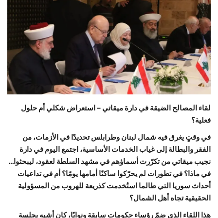
حياة
لقاء المصالح الضيقة في دارة ميقاتي – استعراض شكلي أم حلول
فعلية؟
في وقتٍ يغرق فيه شمال لبنان وطرابلس تحديدًا في الأزمات، من
الفقر والبطالة إلى غياب الخدمات الأساسية، اجتمع اليوم في دارة
نجيب ميقاتي من تكرّرت أسماؤهم في مشهد السلطة لعقود، ليبحثوا…
في ماذا؟ في تطورات لم يحرّكوا ساكنًا أمامها يومًا؟ أم في تداعيات
أحداث سوريا التي طالما استُخدمت كذريعة للهروب من المسؤولية
الحقيقية تجاه أهل الشمال؟
هذا اللقاء الذي ضمّ رؤساء حكومات سابقة ونوابًا، كان أشبه بجلسة