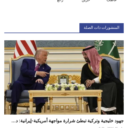
غاضب
حزين
رائع
المنشورات ذات الصلة
جهود خليجية وتركية تبطئ شرارة مواجهة أمريكية-إيرانية: د...