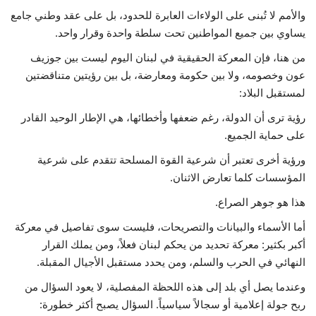
والأمم لا تُبنى على الولاءات العابرة للحدود، بل على عقد وطني جامع
يساوي بين جميع المواطنين تحت سلطة واحدة وقرار واحد.
من هنا، فإن المعركة الحقيقية في لبنان اليوم ليست بين جوزيف
عون وخصومه، ولا بين حكومة ومعارضة، بل بين رؤيتين متناقضتين
لمستقبل البلاد:
رؤية ترى أن الدولة، رغم ضعفها وأخطائها، هي الإطار الوحيد القادر
على حماية الجميع.
ورؤية أخرى تعتبر أن شرعية القوة المسلحة تتقدم على شرعية
المؤسسات كلما تعارض الاثنان.
هذا هو جوهر الصراع.
أما الأسماء والبيانات والتصريحات، فليست سوى تفاصيل في معركة
أكبر بكثير: معركة تحديد من يحكم لبنان فعلاً، ومن يملك القرار
النهائي في الحرب والسلم، ومن يحدد مستقبل الأجيال المقبلة.
وعندما يصل أي بلد إلى هذه اللحظة المفصلية، لا يعود السؤال من
ربح جولة إعلامية أو سجالاً سياسياً. السؤال يصبح أكثر خطورة: