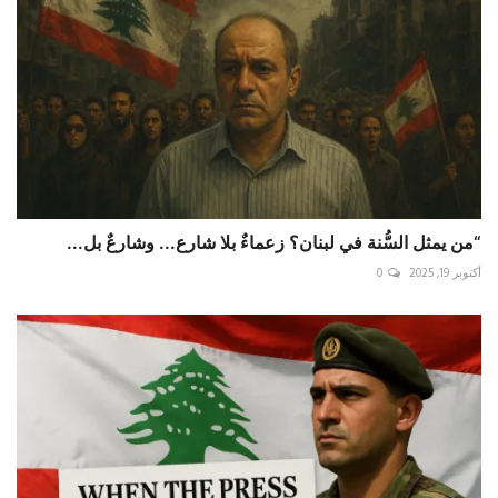
“من يمثل السُّنة في لبنان؟ زعماءٌ بلا شارع... وشارعٌ بل...
أكتوبر 19, 2025
0