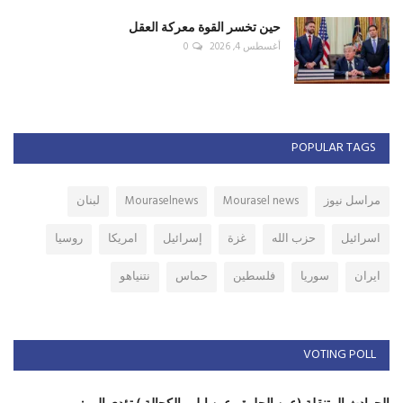
حين تخسر القوة معركة العقل
أغسطس 4, 2026
0
POPULAR TAGS
مراسل نيوز
Mourasel news
Mouraselnews
لبنان
اسرائيل
حزب الله
غزة
إسرائيل
امريكا
روسيا
ايران
سوريا
فلسطين
حماس
نتنياهو
VOTING POLL
الحوادث المتنقلة (عين الحلوة ، عين ابل ، الكحالة ) تؤدي الى :