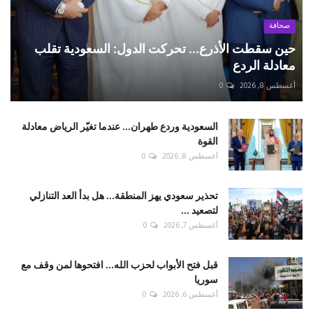
صحافة
حين سقطت الأذرع... تحركت الدول: السعودية تقلب
معادلة الردع
أغسطس 8, 2026
0
السعودية وردع طهران... عندما تغيّر الرياض معادلة
القوة
أغسطس 8, 2026
0
تحذير سعودي يهز المنطقة... هل بدأ العد التنازلي
لتصعيد ...
أغسطس 7, 2026
0
قبل فتح الأبواب لحزب الله... افتحوها لمن وقف مع
سوريا
أغسطس 6, 2026
0