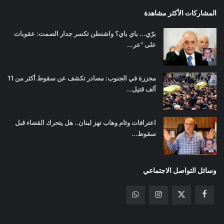
المشاركات الأكثر مشاهدة
برّي... باي باي؟ واشنطن تكسر جدار الصمت: عقوبات
على "عر...
مجزرة في الجنوب: مصادر تكشف عن سقوط أكثر من 11
ألف قتيل...
اعترافات وئام وهاب تهز لبنان.. هل يتحرك القضاء قبل
سقوط...
وسائل التواصل الاجتماعي