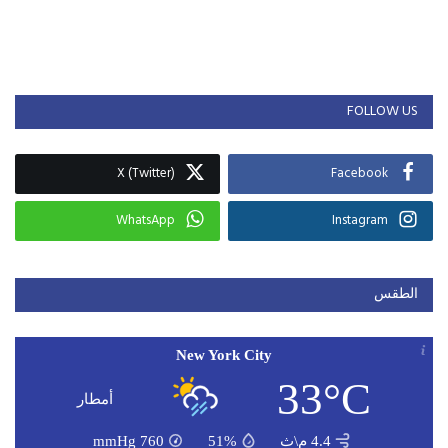
FOLLOW US
X (Twitter)
Facebook
WhatsApp
Instagram
الطقس
New York City
33°C
أمطار
4.4 م\ث
51%
760
mmHg