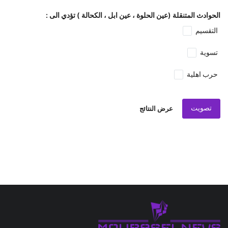
الحوادث المتنقلة (عين الحلوة ، عين ابل ، الكحالة ) تؤدي الى :
التقسيم
تسوية
حرب اهلية
تصويت
عرض النتائج