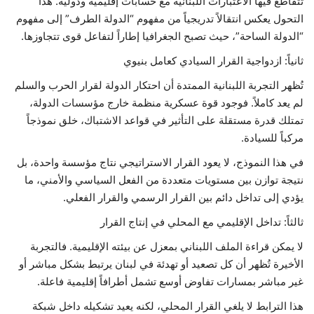
تتقاطع فيها الاعتبارات اللبنانية مع حسابات إقليمية ودولية. هذا
التحول يعكس انتقالاً تدريجياً من مفهوم “الدولة الطرف” إلى مفهوم
“الدولة الساحة”، حيث تصبح الجغرافيا إطاراً لتفاعل قوى تتجاوزها.
ثانياً: ازدواجية القرار السيادي كعامل بنيوي
تُظهر التجربة اللبنانية الممتدة أن احتكار الدولة لقرار الحرب والسلم
لم يعد كاملاً. فوجود قوة عسكرية منظمة خارج مؤسسات الدولة،
تمتلك قدرة مستقلة على التأثير في قواعد الاشتباك، خلق نموذجاً
مركباً للسيادة.
في هذا النموذج، لا يعود القرار الاستراتيجي نتاج مؤسسة واحدة، بل
نتيجة توازن بين مستويات متعددة من الفعل السياسي والأمني، ما
يؤدي إلى تداخل دائم بين القرار الرسمي والقرار الفعلي.
ثالثاً: تداخل الإقليمي مع المحلي في إنتاج القرار
لا يمكن قراءة الملف اللبناني بمعزل عن بيئته الإقليمية. فالتجربة
الأخيرة تُظهر أن كل تصعيد أو تهدئة في لبنان يرتبط بشكل مباشر أو
غير مباشر بمسارات تفاوض أوسع تشمل أطرافاً إقليمية فاعلة.
هذا الترابط لا يلغي القرار المحلي، لكنه يعيد تشكيله داخل شبكة