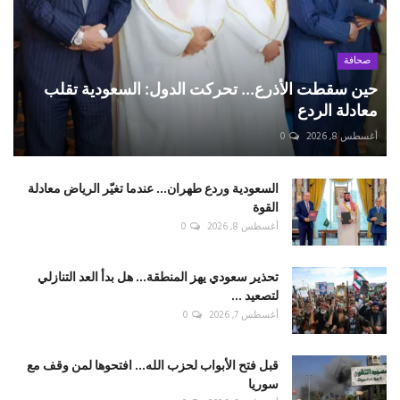
صحافة
حين سقطت الأذرع... تحركت الدول: السعودية تقلب
معادلة الردع
أغسطس 8, 2026
0
السعودية وردع طهران... عندما تغيّر الرياض معادلة
القوة
أغسطس 8, 2026
0
تحذير سعودي يهز المنطقة... هل بدأ العد التنازلي
لتصعيد ...
أغسطس 7, 2026
0
قبل فتح الأبواب لحزب الله... افتحوها لمن وقف مع
سوريا