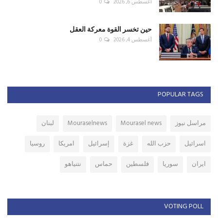
أغسطس 6, 2026
0
حين تخسر القوة معركة العقل
أغسطس 4, 2026
0
POPULAR TAGS
مراسل نيوز
Mourasel news
Mouraselnews
لبنان
اسرائيل
حزب الله
غزة
إسرائيل
امريكا
روسيا
ايران
سوريا
فلسطين
حماس
نتنياهو
VOTING POLL