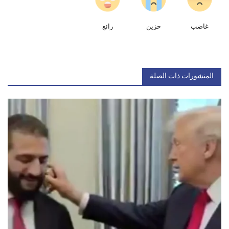
غاضب
حزين
رائع
المنشورات ذات الصلة