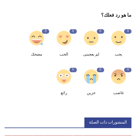
ما هو رد فعلك؟
0
0
0
0
يحب
لم يعجبنى
الحب
مضحك
0
0
0
غاضب
حزين
رائع
المنشورات ذات الصلة