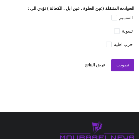
الحوادث المتنقلة (عين الحلوة ، عين ابل ، الكحالة ) تؤدي الى :
التقسيم
تسوية
حرب اهلية
تصويت
عرض النتائج