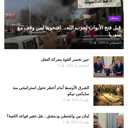
صحافة
قبل فتح الأبواب لحزب الله... افتحوها لمن وقف مع
سوريا
أغسطس 6, 2026
0
حين تخسر القوة معركة العقل
أغسطس 4, 2026
0
الشرق الأوسط أمام أخطر تحول استراتيجي منذ
سايكس–بيكو
يوليو 31, 2026
0
لبنان بين واشنطن ودمشق... هل تتغير قواعد اللعبة؟
يوليو 25, 2026
0