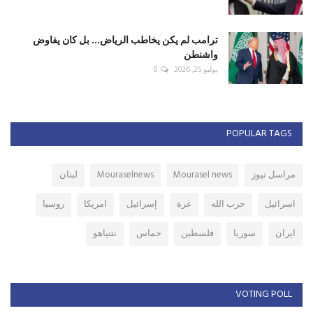
ترامب لم يكن يخاطب الرياض... بل كان يفاوض
واشنطن
يوليو 25, 2026
0
POPULAR TAGS
مراسل نيوز
Mourasel news
Mouraselnews
لبنان
اسرائيل
حزب الله
غزة
إسرائيل
امريكا
روسيا
ايران
سوريا
فلسطين
حماس
نتنياهو
VOTING POLL