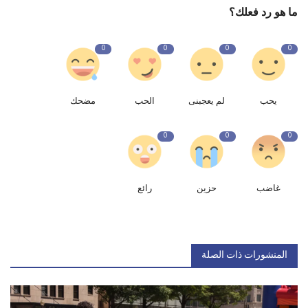
ما هو رد فعلك؟
0
0
0
0
يحب
لم يعجبنى
الحب
مضحك
0
0
0
غاضب
حزين
رائع
المنشورات ذات الصلة