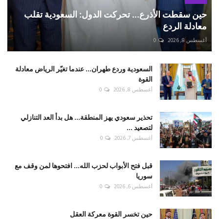
حين سقطت الأذرع... تحركت الدول: السعودية تقلب
معادلة الردع
أغسطس 8, 2026
0
السعودية وردع طهران... عندما تغيّر الرياض معادلة
القوة
أغسطس 8, 2026
0
تحذير سعودي يهز المنطقة... هل بدأ العد التنازلي
لتصعيد ...
أغسطس 7, 2026
0
قبل فتح الأبواب لحزب الله... افتحوها لمن وقف مع
سوريا
أغسطس 6, 2026
0
حين تخسر القوة معركة العقل