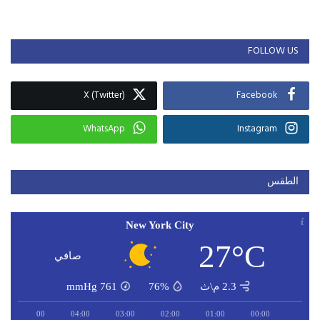
FOLLOW US
X (Twitter)
Facebook
WhatsApp
Instagram
الطقس
New York City
27°C
صافي
2.3 م\ث
76%
761
mmHg
05:00
04:00
03:00
02:00
01:00
00:00