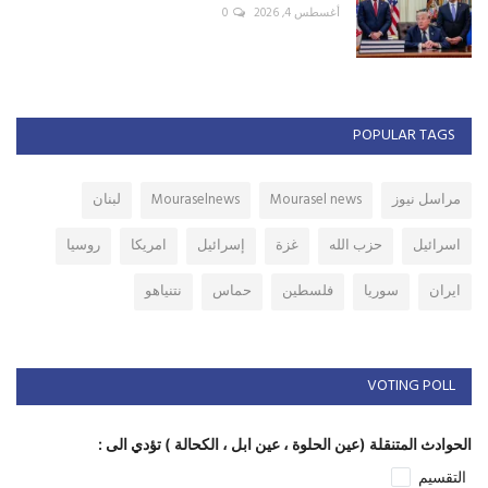
أغسطس 4, 2026
0
POPULAR TAGS
مراسل نيوز
Mourasel news
Mouraselnews
لبنان
اسرائيل
حزب الله
غزة
إسرائيل
امريكا
روسيا
ايران
سوريا
فلسطين
حماس
نتنياهو
VOTING POLL
الحوادث المتنقلة (عين الحلوة ، عين ابل ، الكحالة ) تؤدي الى :
التقسيم