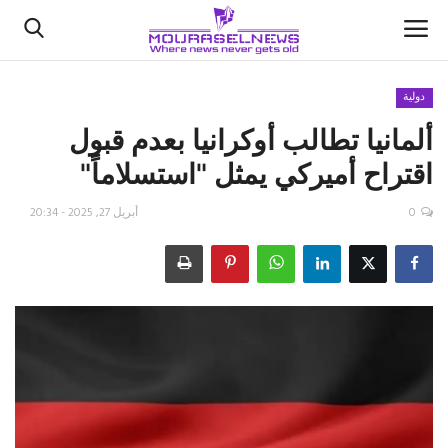
دولية
ألمانيا تطالب أوكرانيا بعدم قبول
الأخبار
اقتراح أميركي يمثل "استسلاماً"
كتّابنا
0
أبريل 27, 2025 - 20:34
السعودية
اقتصاد
علوم وتكنولوجيا
رياضة
فيديو