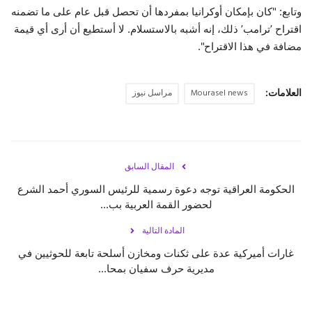
وتابع: "كان بإمكان أوكرانيا بمفردها أن تحصل قبل عام على ما تضمنه
اقتراح ’ترامب’ ذلك، إنه أشبه بالاستسلام. لا أستطيع أن أرى أي قيمة
مضافة في هذا الاقتراح".
العلامات:
Mourasel news
مراسل نيوز
المقال السابق
الحكومة العراقية توجه دعوة رسمية للرئيس السوري أحمد الشرع
لحضور القمة العربية بب...
المادة التالية
غارات أميركية عدة على ثكنات ومخازن أسلحة تابعة للحوثيين في
مديرية حرف سفيان بمحا...