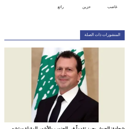
غاضب
حزين
رائع
المنشورات ذات الصلة
شحادة: الجيش يحرز تقدماً في الجنوب والأشهر المقبلة ستشه...