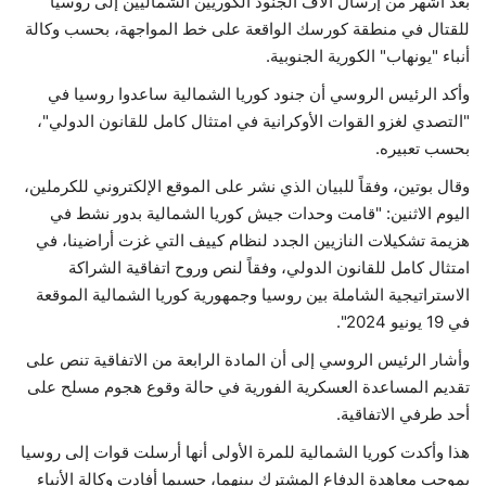
بعد أشهر من إرسال آلاف الجنود الكوريين الشماليين إلى روسيا
للقتال في منطقة كورسك الواقعة على خط المواجهة، بحسب وكالة
أنباء "يونهاب" الكورية الجنوبية.
وأكد الرئيس الروسي أن جنود كوريا الشمالية ساعدوا روسيا في
"التصدي لغزو القوات الأوكرانية في امتثال كامل للقانون الدولي"،
بحسب تعبيره.
وقال بوتين، وفقاً للبيان الذي نشر على الموقع الإلكتروني للكرملين،
اليوم الاثنين: "قامت وحدات جيش كوريا الشمالية بدور نشط في
هزيمة تشكيلات النازيين الجدد لنظام كييف التي غزت أراضينا، في
امتثال كامل للقانون الدولي، وفقاً لنص وروح اتفاقية الشراكة
الاستراتيجية الشاملة بين روسيا وجمهورية كوريا الشمالية الموقعة
في 19 يونيو 2024".
وأشار الرئيس الروسي إلى أن المادة الرابعة من الاتفاقية تنص على
تقديم المساعدة العسكرية الفورية في حالة وقوع هجوم مسلح على
أحد طرفي الاتفاقية.
هذا وأكدت كوريا الشمالية للمرة الأولى أنها أرسلت قوات إلى روسيا
بموجب معاهدة الدفاع المشترك بينهما، حسبما أفادت وكالة الأنباء