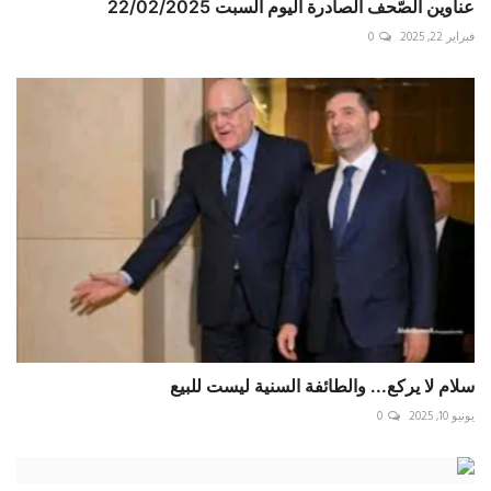
فبراير 22, 2025
0
سلام لا يركع... والطائفة السنية ليست للبيع
يونيو 10, 2025
0