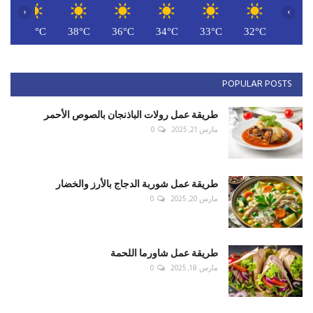
‹
›
C
40°C
38°C
36°C
34°C
33°C
32°C
POPULAR POSTS
طريقة عمل رولات الباذنجان بالصوص الأحمر
مارس 21, 2025
0
طريقة عمل شوربة الدجاج بالأرز والخضار
مارس 20, 2025
0
طريقة عمل شاورما اللحمة
مارس 18, 2025
0