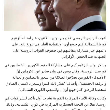
حياة
أعرب الرئيس الروسي فلاديمير بوتين، الاثنين، عن امتنانه لزعيم
كوريا الشمالية كيم جونغ أون، وللقيادة العليا في بيونغ يانغ، على
دعمهم عبر مشاركة مقاتليهم في صفوف القوات الروسية على
الجبهات ضد الجيش الأوكراني.
وشكر بوتين الزعيم كيم على مشاركة الجنود الكوريين الشماليين في
كورسك الروسية. وقال بوتين في بيان صادر عن الكرملين إنّ
"الأصدقاء الكوريين تصرّفوا انطلاقا من شعور بالتضامن والعدالة
والرفقة الحقيقية". وأضاف "نقدّر ذلك كثيرا ونشعر بالامتنان الصادق
شخصيا للرفيق كيم جونغ أون... وللشعب الكوري الشمالي".
وكانت وكالة الأنباء المركزية الكورية نشرت أول تأكيد لنشر قوات في
روسيا، نقلا عن اللجنة العسكرية المركزية في كوريا الشمالية، وذلك