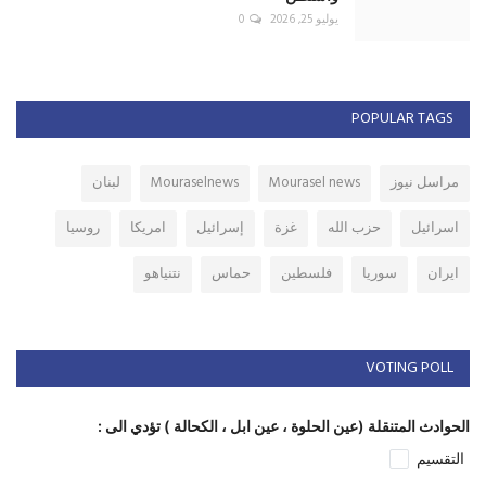
واشنطن
يوليو 25, 2026
0
POPULAR TAGS
مراسل نيوز
Mourasel news
Mouraselnews
لبنان
اسرائيل
حزب الله
غزة
إسرائيل
امريكا
روسيا
ايران
سوريا
فلسطين
حماس
نتنياهو
VOTING POLL
الحوادث المتنقلة (عين الحلوة ، عين ابل ، الكحالة ) تؤدي الى :
التقسيم