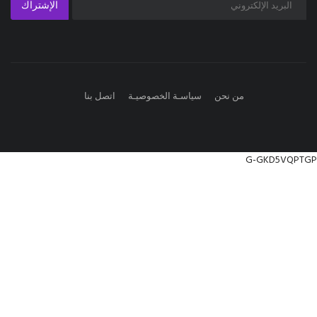
الإشتراك
من نحن
سياسـة الخصوصيـة
اتصل بنا
G-GKD5VQPTGP