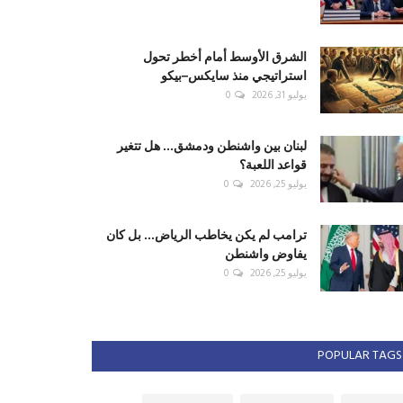
الشرق الأوسط أمام أخطر تحول
استراتيجي منذ سايكس–بيكو
يوليو 31, 2026
0
لبنان بين واشنطن ودمشق... هل تتغير
قواعد اللعبة؟
يوليو 25, 2026
0
ترامب لم يكن يخاطب الرياض... بل كان
يفاوض واشنطن
يوليو 25, 2026
0
POPULAR TAGS