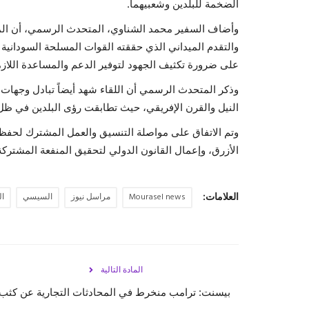
الضخمة للبلدين وشعبيهما.
وأضاف السفير محمد الشناوي، المتحدث الرسمي، أن المشا
والتقدم الميداني الذي حققته القوات المسلحة السودانية
على ضرورة تكثيف الجهود لتوفير الدعم والمساعدة اللاز
وذكر المتحدث الرسمي أن اللقاء شهد أيضاً تبادل وجهات ا
النيل والقرن الإفريقي، حيث تطابقت رؤى البلدين في ظل 
وتم الاتفاق على مواصلة التنسيق والعمل المشترك لحفظ ا
الأزرق، وإعمال القانون الدولي لتحقيق المنفعة المشتركة
العلامات:
Mourasel news
مراسل نيوز
السيسي
ال
المادة التالية
بيسنت: ترامب منخرط في المحادثات التجارية عن كثب