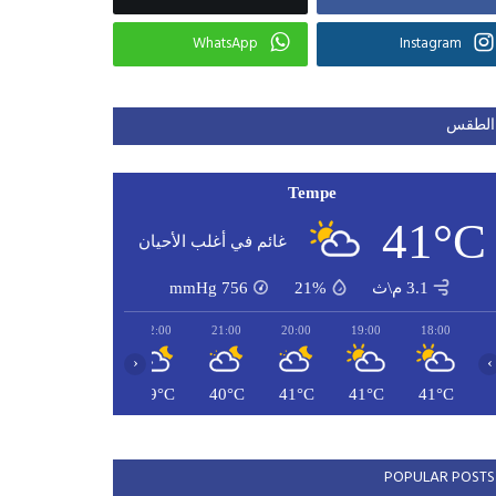
WhatsApp
Instagram
الطقس
Tempe
41°C
غائم في أغلب الأحيان
3.1 م\ث
21%
756
mmHg
00:00
23:00
22:00
21:00
20:00
19:00
18:00
‹
›
38°C
38°C
39°C
40°C
41°C
41°C
41°C
POPULAR POSTS