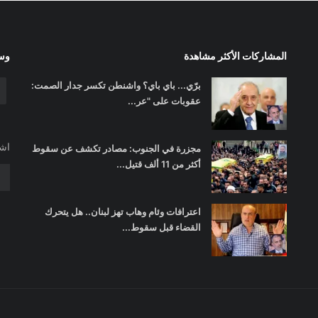
المشاركات الأكثر مشاهدة
وسا
برّي... باي باي؟ واشنطن تكسر جدار الصمت:
عقوبات على "عر...
اشت
مجزرة في الجنوب: مصادر تكشف عن سقوط
أكثر من 11 ألف قتيل...
اعترافات وئام وهاب تهز لبنان.. هل يتحرك
القضاء قبل سقوط...