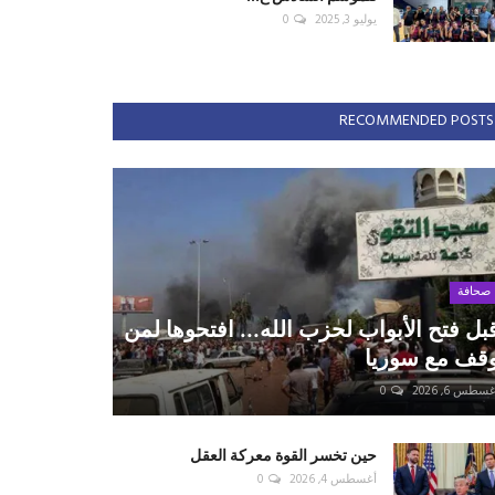
يوليو 3, 2025
0
RECOMMENDED POSTS
صحافة
بل فتح الأبواب لحزب الله... افتحوها لمن
قف مع سوريا
سطس 6, 2026
0
حين تخسر القوة معركة العقل
أغسطس 4, 2026
0