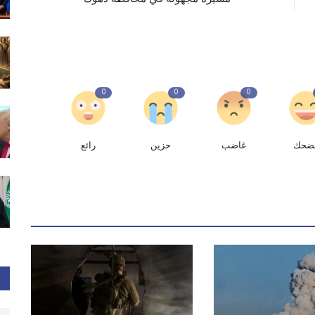
0
0
0
ضحك
غاضب
حزين
رائع