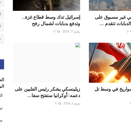
م
ل
ي غير مسبوق على
إسرائيل تدك وسط قطاع غزة..
لدبابات تتقدم ...
وتدفع بدبابات لشمال رفح
ا
0
يوليو 17, 2024
0
ح
الح
الى
اريخ في وسط تل
زيلينسكي يشكر رئيس الفلبين على
دعمه: أوكرانيا ستفتح سفا...
ال
يونيو 3, 2024
0
تس
حر