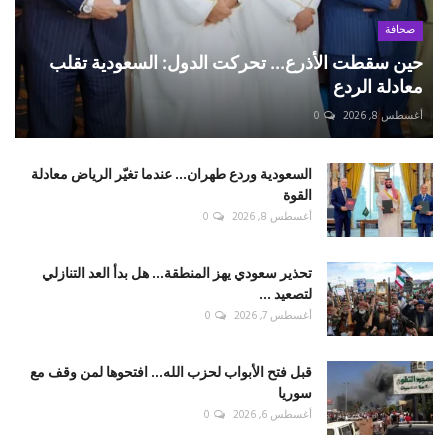
صحافة
حين سقطت الأذرع... تحركت الدول: السعودية تقلب
معادلة الردع
أغسطس 8, 2026
0
السعودية وردع طهران... عندما تغيّر الرياض معادلة
القوة
أغسطس 8, 2026
0
تحذير سعودي يهز المنطقة... هل بدأ العد التنازلي
لتصعيد ...
أغسطس 7, 2026
0
قبل فتح الأبواب لحزب الله... افتحوها لمن وقف مع
سوريا
أغسطس 6, 2026
0