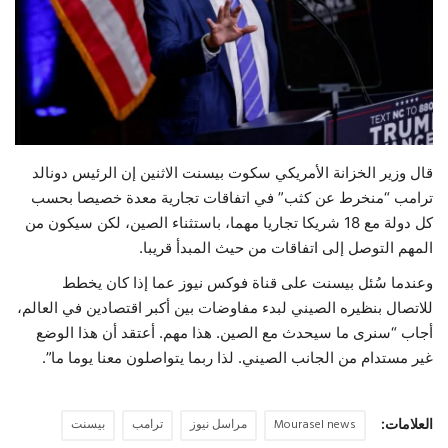
حياة
قال وزير الخزانة الأمريكي سكوت بيسنت الاثنين إن الرئيس دونالد
ترامب “منخرط عن كثب” في اتفاقات تجارية معدة خصيصا بحسب
كل دولة مع 18 شريكا تجاريا مهما، باستثناء الصين، لكن سيكون من
المهم التوصل إلى اتفاقات من حيث المبدأ قريبا.
وعندما سُئل بيسنت على قناة فوكس نيوز عما إذا كان يخطط
للاتصال بنظيره الصيني لبدء مفاوضات بين أكبر اقتصادين في العالم،
أجاب “سنرى ما سيحدث مع الصين. هذا مهم. أعتقد أن هذا الوضع
غير مستدام من الجانب الصيني. لذا ربما يتواصلون معنا يوما ما”.
العلامات:
Mourasel news
مراسل نيوز
ترامب
بيسنت