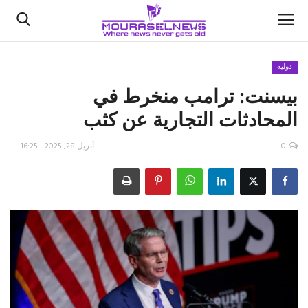
دولية
بيسنت: ترامب منخرط في
الأخبار
المحادثات التجارية عن كثب
كتّابنا
0
أبريل 28, 2025 - 16:25
السعودية
اقتصاد
علوم وتكنولوجيا
رياضة
فيديو