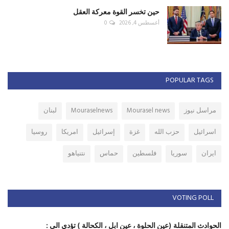
حين تخسر القوة معركة العقل
أغسطس 4, 2026
0
POPULAR TAGS
مراسل نيوز
Mourasel news
Mouraselnews
لبنان
اسرائيل
حزب الله
غزة
إسرائيل
امريكا
روسيا
ايران
سوريا
فلسطين
حماس
نتنياهو
VOTING POLL
الحوادث المتنقلة (عين الحلوة ، عين ابل ، الكحالة ) تؤدي الى :