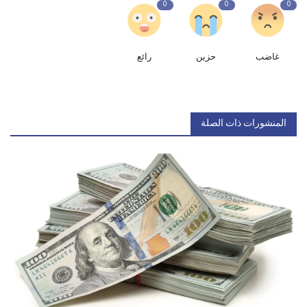
0
0
0
غاضب
حزين
رائع
المنشورات ذات الصلة