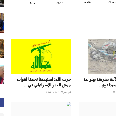
ضحك
غاضب
حزين
رائع
آلية بطريقة بهلوانية
حزب الله: استهدفنا تجمعًا لقوات
بدا توق...
جيش العدو الإسرائيلي في...
0
نوفمبر 19, 2024
0