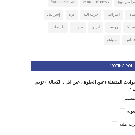
راسل نيوز
Mourasel news
Mouraselnews
بنان
اسرائيل
حزب الله
غزة
إسرائيل
مريكا
روسيا
ايران
سوريا
فلسطين
ماس
نتنياهو
VOTING POLL
وادث المتنقلة (عين الحلوة ، عين ابل ، الكحالة ) تؤدي
 :
تقسيم
وية
ب اهلية