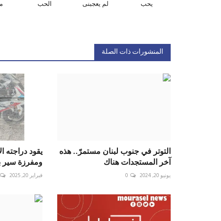
يحب
لم يعجبنى
الحب
م
المنشورات ذات الصلة
التوتر في جنوب لبنان مستمرّ.. هذه
يقود دراجته ال
آخر المستجدات هناك
ومفرزة سير بع
يونيو 20, 2024
0
فبراير 20, 2025