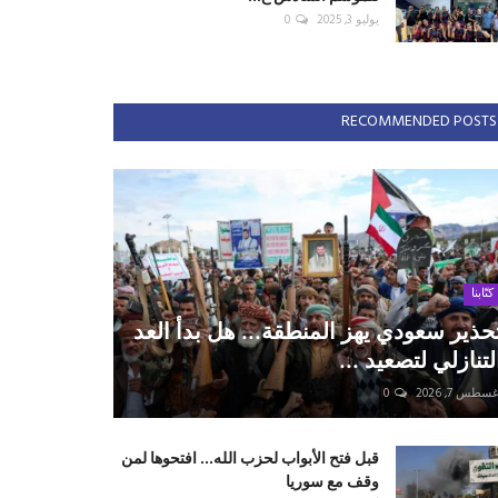
يوليو 3, 2025
0
RECOMMENDED POSTS
كتّابنا
حذير سعودي يهز المنطقة... هل بدأ العد
لتنازلي لتصعيد ...
سطس 7, 2026
0
قبل فتح الأبواب لحزب الله... افتحوها لمن
وقف مع سوريا