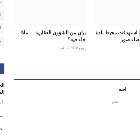
م
ل
ا
ة استهدفت محيط بلدة
بيان من الشؤون العقارية ... ماذا
قضاء صور
جاء فيه؟
ح
يونيو 11, 2024
0
الح
اسم
الى
ال
تس
حر