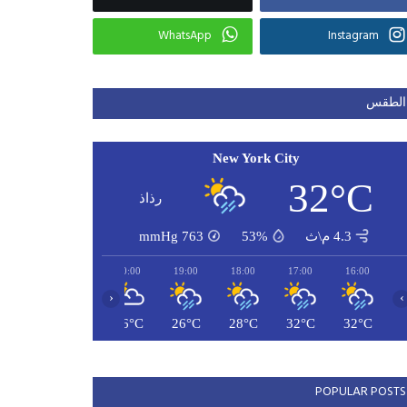
WhatsApp
Instagram
الطقس
New York City
32°C
رذاذ
4.3 م\ث
53%
763
mmHg
22:00
21:00
20:00
19:00
18:00
17:00
16:00
‹
›
26°C
26°C
26°C
26°C
28°C
32°C
32°C
POPULAR POSTS