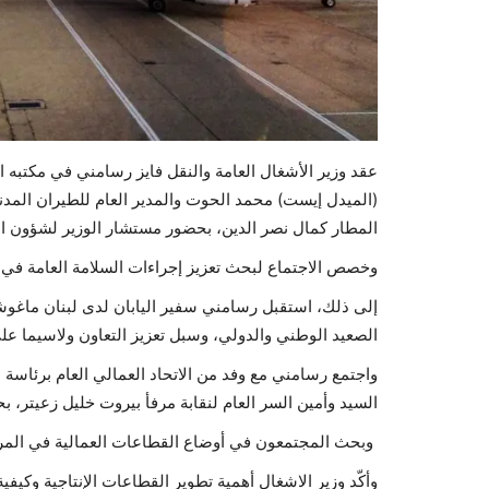
عقد وزير الأشغال العامة والنقل فايز رسامني في مكتبه ا
(الميدل إيست) محمد الحوت والمدير العام للطيران الم
المطار كمال نصر الدين، بحضور مستشار الوزير لشؤون 
وخصص الاجتماع لبحث تعزيز إجراءات السلامة العامة في 
إلى ذلك، استقبل رسامني سفير اليابان لدى لبنان ماغو
الصعيد الوطني والدولي، وسبل تعزيز التعاون ولاسيما على
واجتمع رسامني مع وفد من الاتحاد العمالي العام برئاسة 
السيد وأمين السر العام لنقابة مرفأ بيروت خليل زعيتر، بح
وبحث المجتمعون في أوضاع القطاعات العمالية في المراف
وأكّد وزير الاشغال أهمية تطوير القطاعات الإنتاجية وكيف