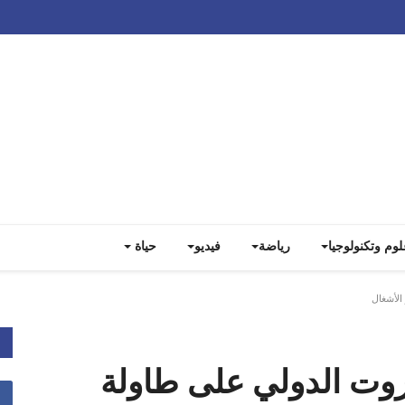
Track all markets on TradingView
لوم وتكنولوجيا
رياضة
فيديو
حياة
الأشغال
يروت الدولي على طاولة