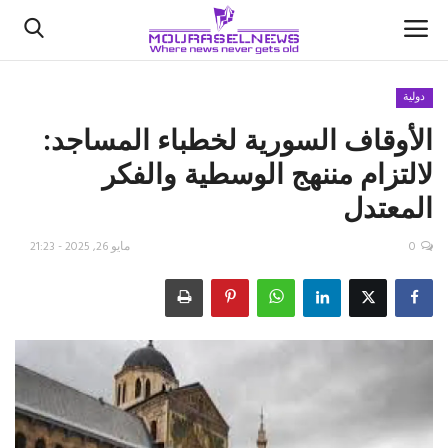
دولية
الأوقاف السورية لخطباء المساجد:
الأخبار
لالتزام مننهج الوسطية والفكر
كتّابنا
المعتدل
السعودية
0
مايو 26, 2025 - 21:23
اقتصاد
علوم وتكنولوجيا
رياضة
فيديو