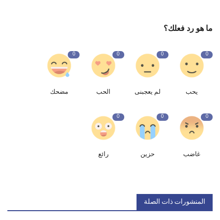
ما هو رد فعلك؟
0
0
0
0
يحب
لم يعجبنى
الحب
مضحك
0
0
0
غاضب
حزين
رائع
المنشورات ذات الصلة