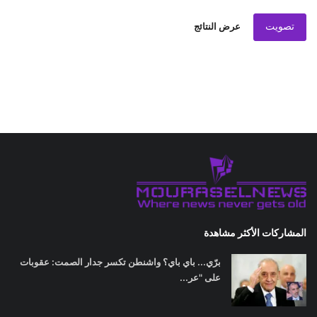
تصويت
عرض النتائج
المشاركات الأكثر مشاهدة
برّي... باي باي؟ واشنطن تكسر جدار الصمت: عقوبات
على "عر...