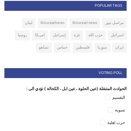
POPULAR TAGS
مراسل نيوز
Mourasel news
Mouraselnews
لبنان
اسرائيل
حزب الله
غزة
إسرائيل
امريكا
روسيا
ايران
سوريا
فلسطين
حماس
نتنياهو
VOTING POLL
الحوادث المتنقلة (عين الحلوة ، عين ابل ، الكحالة ) تؤدي الى :
التقسيم
تسوية
حرب اهلية