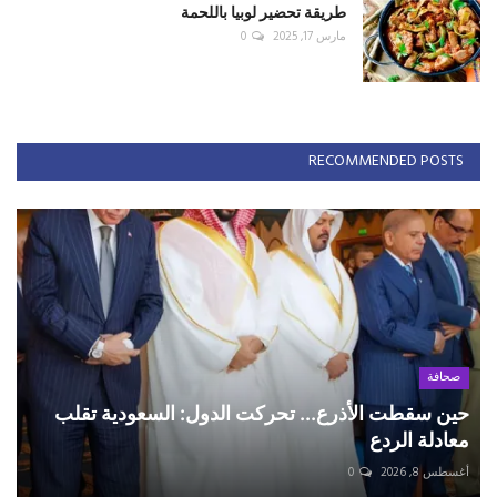
طريقة تحضير لوبيا باللحمة
مارس 17, 2025
0
RECOMMENDED POSTS
صحافة
حين سقطت الأذرع... تحركت الدول: السعودية تقلب
معادلة الردع
أغسطس 8, 2026
0