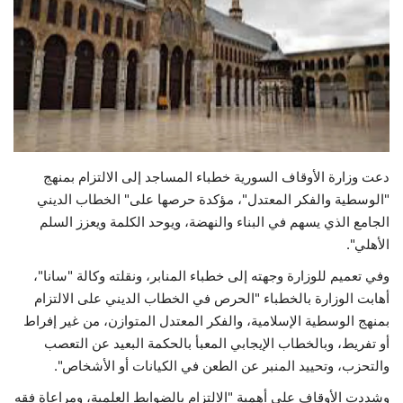
حياة
دعت وزارة الأوقاف السورية خطباء المساجد إلى الالتزام بمنهج
"الوسطية والفكر المعتدل"، مؤكدة حرصها على" الخطاب الديني
الجامع الذي يسهم في البناء والنهضة، ويوحد الكلمة ويعزز السلم
الأهلي".
وفي تعميم للوزارة وجهته إلى خطباء المنابر، ونقلته وكالة "سانا"،
أهابت الوزارة بالخطباء "الحرص في الخطاب الديني على الالتزام
بمنهج الوسطية الإسلامية، والفكر المعتدل المتوازن، من غير إفراط
أو تفريط، وبالخطاب الإيجابي المعبأ بالحكمة البعيد عن التعصب
والتحزب، وتحييد المنبر عن الطعن في الكيانات أو الأشخاص".
وشددت الأوقاف على أهمية "الالتزام بالضوابط العلمية، ومراعاة فقه