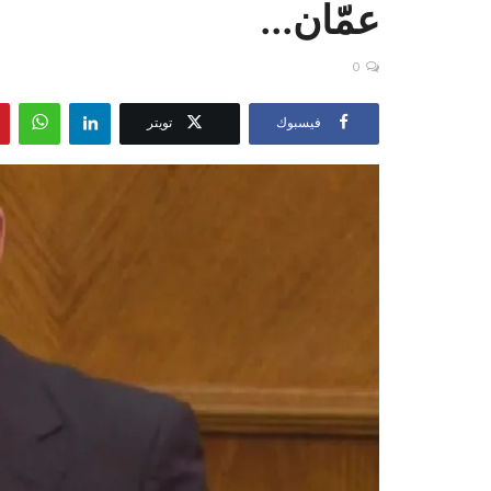
عمّان...
0
فيسبوك
تويتر