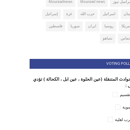
راسل نيوز
Mourasel news
Mouraselnews
بنان
اسرائيل
حزب الله
غزة
إسرائيل
مريكا
روسيا
ايران
سوريا
فلسطين
ماس
نتنياهو
VOTING POLL
وادث المتنقلة (عين الحلوة ، عين ابل ، الكحالة ) تؤدي
 :
تقسيم
وية
ب اهلية