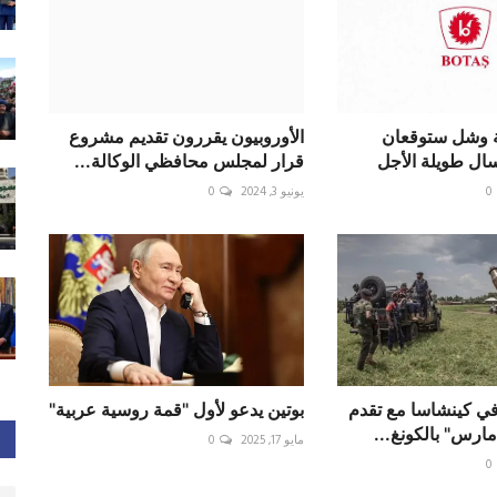
ة وشل ستوقعان
الأوروبيون يقررون تقديم مشروع
سال طويلة الأجل
قرار لمجلس محافظي الوكالة...
0
يونيو 3, 2024
0
في كينشاسا مع تقدم
بوتين يدعو لأول "قمة روسية عربية"
مايو 17, 2025
0
0