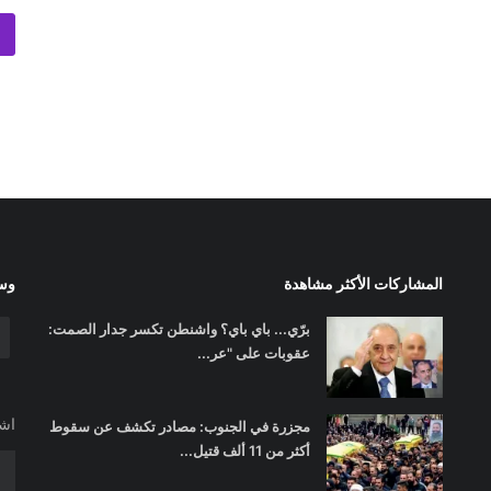
المشاركات الأكثر مشاهدة
وسا
برّي... باي باي؟ واشنطن تكسر جدار الصمت:
عقوبات على "عر...
اشت
مجزرة في الجنوب: مصادر تكشف عن سقوط
أكثر من 11 ألف قتيل...