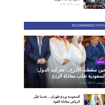
يوليو 3, 2025
0
RECOMMENDED POSTS
صحافة
ين سقطت الأذرع... تحركت الدول:
لسعودية تقلب معادلة الردع
سطس 8, 2026
0
السعودية وردع طهران... عندما تغيّر
الرياض معادلة القوة