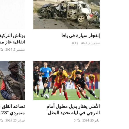
إنفجار سيارة في يافا
بوتاش التركي
اتفاقية غاز م
سبتمبر 7, 2024
0
سبتمبر 2, 2024
الأهلي يختار بديل معلول أمام
تصاعد القلق 
الترجي في ليلة تحديد البطل
متمردي "23 مارس" بالكونغ...
مايو 25, 2024
0
فبراير 20, 2025