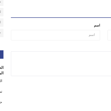
م
ل
ا
اسم
ح
الح
الى
ال
تس
حر