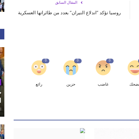
المقال السابق
روسيا تؤكد “اندلاع النيران” بعدد من طائراتها العسكرية
0
0
0
ضحك
غاضب
حزين
رائع
ح
ا
أغ