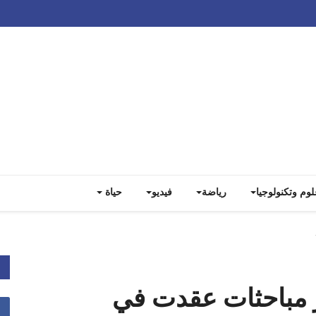
Track all markets on TradingView
لوم وتكنولوجيا
رياضة
فيديو
حياة
 مباحثات عقدت في