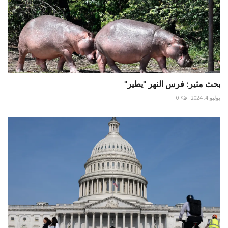
بحث مثير: فرس النهر "يطير"
يوليو 4, 2024
0