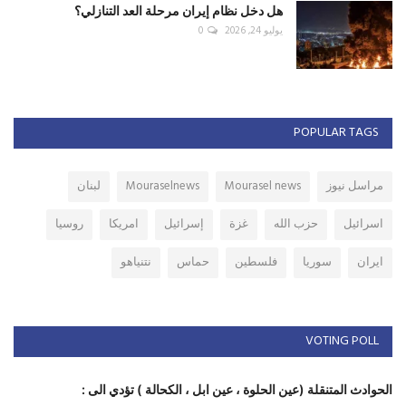
هل دخل نظام إيران مرحلة العد التنازلي؟
يوليو 24, 2026
0
POPULAR TAGS
مراسل نيوز
Mourasel news
Mouraselnews
لبنان
اسرائيل
حزب الله
غزة
إسرائيل
امريكا
روسيا
ايران
سوريا
فلسطين
حماس
نتنياهو
VOTING POLL
الحوادث المتنقلة (عين الحلوة ، عين ابل ، الكحالة ) تؤدي الى :