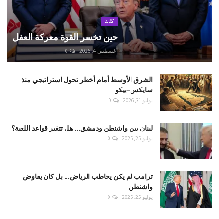
كتّابنا
حين تخسر القوة معركة العقل
أغسطس 4, 2026
0
الشرق الأوسط أمام أخطر تحول استراتيجي منذ
سايكس–بيكو
يوليو 31, 2026
0
لبنان بين واشنطن ودمشق... هل تتغير قواعد اللعبة؟
يوليو 25, 2026
0
ترامب لم يكن يخاطب الرياض... بل كان يفاوض
واشنطن
يوليو 25, 2026
0