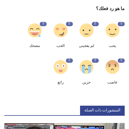
ما هو رد فعلك؟
0
0
0
0
يحب
لم يعجبنى
الحب
مضحك
0
0
0
غاضب
حزين
رائع
المنشورات ذات الصلة