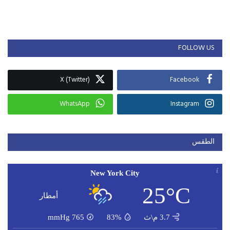
FOLLOW US
X (Twitter)
Facebook
WhatsApp
Instagram
الطقس
New York City
25°C
أمطار
3.7 م\ث
83%
765
mmHg