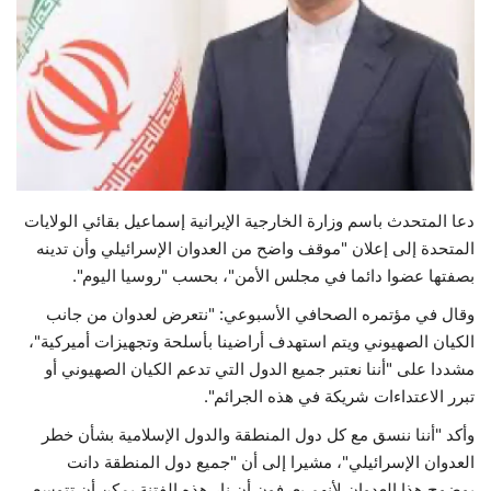
حياة
دعا المتحدث باسم وزارة الخارجية الإيرانية إسماعيل بقائي الولايات
المتحدة إلى إعلان "موقف واضح من العدوان الإسرائيلي وأن تدينه
بصفتها عضوا دائما في مجلس الأمن"، بحسب "روسيا اليوم".
وقال في مؤتمره الصحافي الأسبوعي: "نتعرض لعدوان من جانب
الكيان الصهيوني ويتم استهدف أراضينا بأسلحة وتجهيزات أميركية"،
مشددا على "أننا نعتبر جميع الدول التي تدعم الكيان الصهيوني أو
تبرر الاعتداءات شريكة في هذه الجرائم".
وأكد "أننا ننسق مع كل دول المنطقة والدول الإسلامية بشأن خطر
العدوان الإسرائيلي"، مشيرا إلى أن "جميع دول المنطقة دانت
بوضوح هذا العدوان لأنهم يعرفون أن نار هذه الفتنة يمكن أن تتوسع