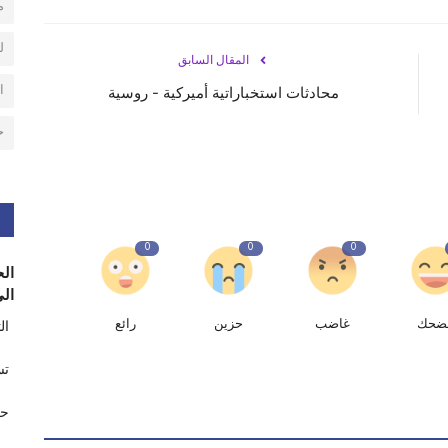
م
ل
المقال السابق
ا
محادثات استخباراتية أميركية - روسية
ح
0
0
0
الح
الى
ضحك
غاضب
حزين
رائع
ال
تس
حر