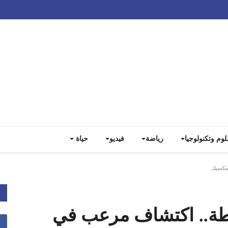
Track all markets on TradingView
لوم وتكنولوجيا
رياضة
فيديو
حياة
6 جثة محنطة.. اكتشاف مرعب في