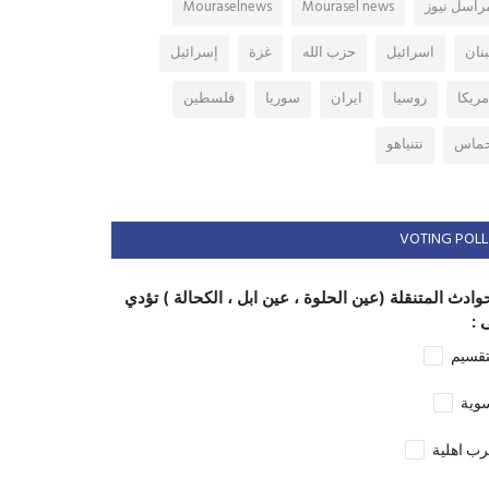
راسل نيوز
Mourasel news
Mouraselnews
بنان
اسرائيل
حزب الله
غزة
إسرائيل
مريكا
روسيا
ايران
سوريا
فلسطين
ماس
نتنياهو
VOTING POLL
وادث المتنقلة (عين الحلوة ، عين ابل ، الكحالة ) تؤدي
 :
تقسيم
وية
ب اهلية