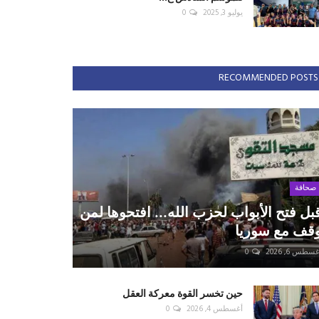
يوليو 3, 2025
0
RECOMMENDED POSTS
صحافة
بل فتح الأبواب لحزب الله... افتحوها لمن
قف مع سوريا
سطس 6, 2026
0
حين تخسر القوة معركة العقل
أغسطس 4, 2026
0