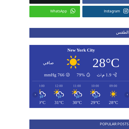
WhatsApp
Instagram
الطقس
New York City
28°C
صافي
1.9 م\ث
79%
766
mmHg
15:00
14:00
13:00
12:00
11:00
10:00
09:00
‹
›
30°C
28°C
29°C
31°C
30°C
29°C
28°C
POPULAR POSTS