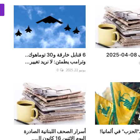
20
6 قنابل خارقة و30 توماهوك..
وترامب يطمئن: لا نريد تغيير...
يونيو 22, 2025
0
الحزب" في ألمانيا!
أسرار الصحف اللبنانية الصادرة
اليوم الاثنين 16 كانون ال...