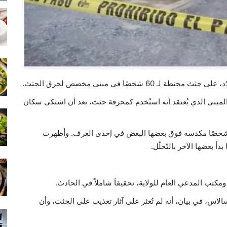
شخصًا في مبنى مخصص لحرق الجثث.
المبنى الذي يُعتقد أنه استُخدم كمحرقة جثث، بعد أن اشتكى سكان
ال مداهمة المبنى، عُثر على جثث محنطة تعود لـ 60 شخصًا مكدسة فوق بعضها البعض في إحدى الغرف. وأظهرت
 بعضها الآخر بالتّحلّل.
كتب المدعي العام للولاية، تحقيقاً شاملاً في الحادث.
اس، في بيان، أنه لم تُعثر على آثار تعذيب على الجثث، وأن