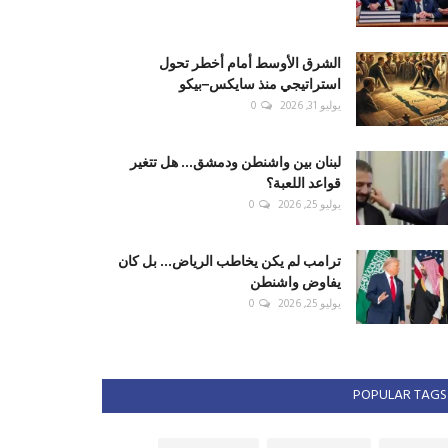
الشرق الأوسط أمام أخطر تحول
استراتيجي منذ سايكس–بيكو
يوليو 31, 2026
0
لبنان بين واشنطن ودمشق... هل تتغير
قواعد اللعبة؟
يوليو 25, 2026
0
ترامب لم يكن يخاطب الرياض... بل كان
يفاوض واشنطن
يوليو 25, 2026
0
POPULAR TAGS