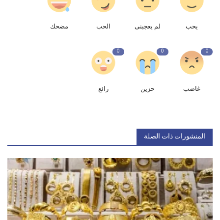
يحب
لم يعجبنى
الحب
مضحك
0
0
0
غاضب
حزين
رائع
المنشورات ذات الصلة