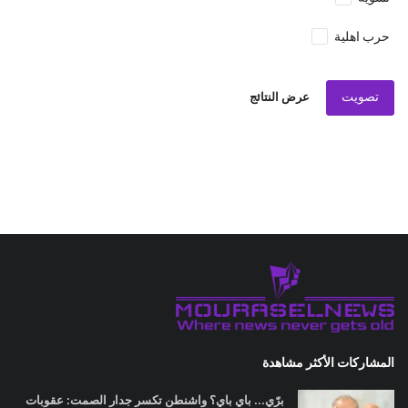
حرب اهلية
تصويت
عرض النتائج
المشاركات الأكثر مشاهدة
برّي... باي باي؟ واشنطن تكسر جدار الصمت: عقوبات