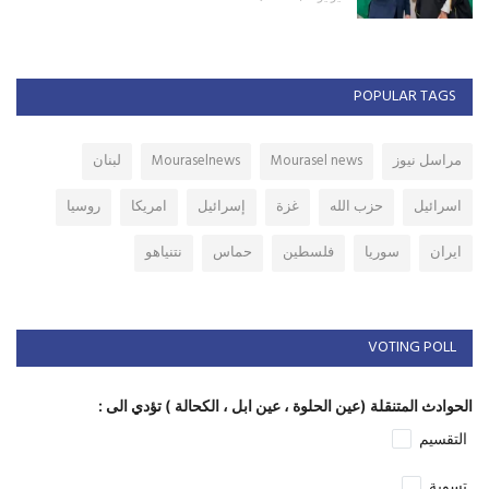
POPULAR TAGS
مراسل نيوز
Mourasel news
Mouraselnews
لبنان
اسرائيل
حزب الله
غزة
إسرائيل
امريكا
روسيا
ايران
سوريا
فلسطين
حماس
نتنياهو
VOTING POLL
الحوادث المتنقلة (عين الحلوة ، عين ابل ، الكحالة ) تؤدي الى :
التقسيم
تسوية