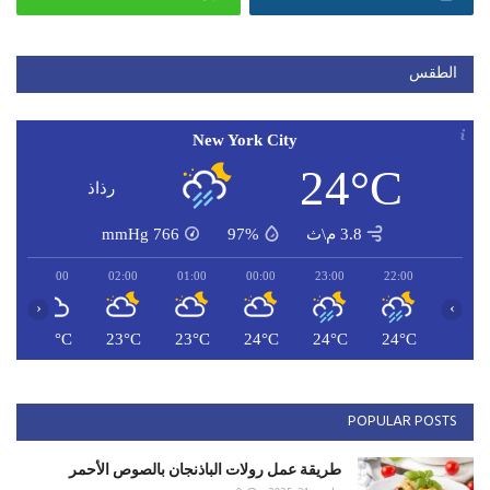
الطقس
New York City
24°C
رذاذ
3.8 م\ث
97%
766
mmHg
03:00
02:00
01:00
00:00
23:00
22:00
‹
›
C
23°C
23°C
23°C
24°C
24°C
24°C
POPULAR POSTS
طريقة عمل رولات الباذنجان بالصوص الأحمر