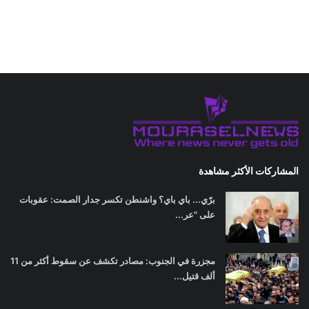
المشاركات الأكثر مشاهدة
برّي... باي باي؟ واشنطن تكسر جدار الصمت: عقوبات
على "عر...
مجزرة في الجنوب: مصادر تكشف عن سقوط أكثر من 11
ألف قتيل...