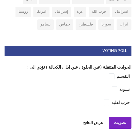
اسرائيل
حزب الله
غزة
إسرائيل
امريكا
روسيا
ايران
سوريا
فلسطين
حماس
نتنياهو
VOTING POLL
الحوادث المتنقلة (عين الحلوة ، عين ابل ، الكحالة ) تؤدي الى :
التقسيم
تسوية
حرب اهلية
تصويت
عرض النتائج