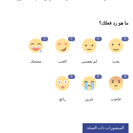
ما هو رد فعلك؟
0
0
0
0
يحب
لم يعجبنى
الحب
مضحك
0
0
0
غاضب
حزين
رائع
المنشورات ذات الصلة