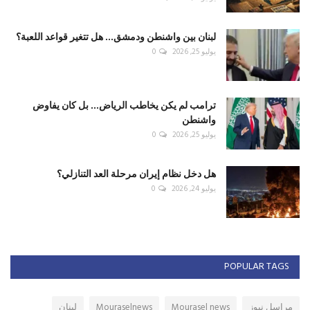
لبنان بين واشنطن ودمشق... هل تتغير قواعد اللعبة؟
يوليو 25, 2026
0
ترامب لم يكن يخاطب الرياض... بل كان يفاوض
واشنطن
يوليو 25, 2026
0
هل دخل نظام إيران مرحلة العد التنازلي؟
يوليو 24, 2026
0
POPULAR TAGS
مراسل نيوز
Mourasel news
Mouraselnews
لبنان