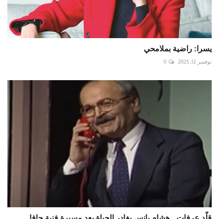
يسرا: راضية بملامحي
نوفمبر 12, 2025
0
قلّد عرفات.. هشام يانس يغادر الحياة بعد مسيرة فنية حافل...