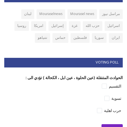
مراسل نيوز
Mourasel news
Mouraselnews
لبنان
اسرائيل
حزب الله
غزة
إسرائيل
امريكا
روسيا
ايران
سوريا
فلسطين
حماس
نتنياهو
VOTING POLL
الحوادث المتنقلة (عين الحلوة ، عين ابل ، الكحالة ) تؤدي الى :
التقسيم
تسوية
حرب اهلية