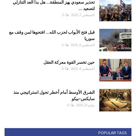
تحذير سعودي يهز المنطقة... هل بدأ العد التنازلي
لتصعيد ...
أغسطس 7, 2026
0
قبل فتح الأبواب لحزب الله... افتحوها لمن وقف مع
سوريا
أغسطس 6, 2026
0
حين تخسر القوة معركة العقل
أغسطس 4, 2026
0
الشرق الأوسط أمام أخطر تحول استراتيجي منذ
سايكس–بيكو
يوليو 31, 2026
0
POPULAR TAGS