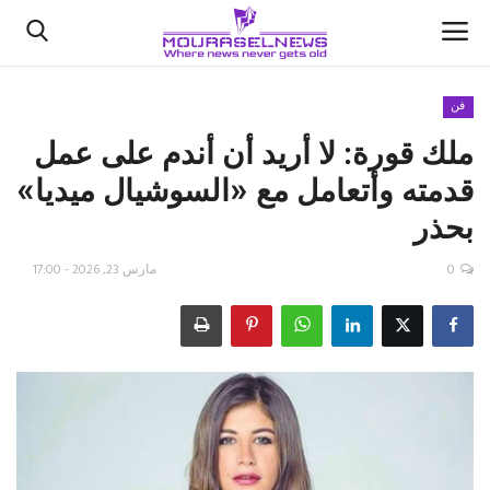
فن
ملك قورة: لا أريد أن أندم على عمل
الأخبار
قدمته وأتعامل مع «السوشيال ميديا»
كتّابنا
بحذر
السعودية
0
مارس 23, 2026 - 17:00
اقتصاد
علوم وتكنولوجيا
رياضة
فيديو