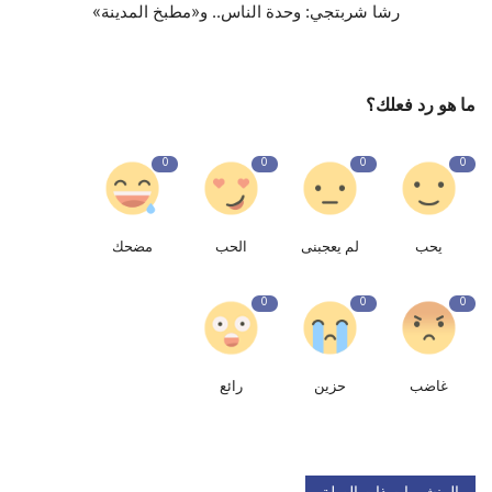
رشا شربتجي: وحدة الناس.. و«مطبخ المدينة»
ما هو رد فعلك؟
0
0
0
0
يحب
لم يعجبنى
الحب
مضحك
0
0
0
غاضب
حزين
رائع