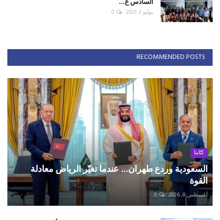
السادس ع...
يوليو 3, 2025
0
RECOMMENDED POSTS
كتّابنا
السعودية وردع طهران... عندما تغيّر الرياض معادلة
القوة
أغسطس 8, 2026
0