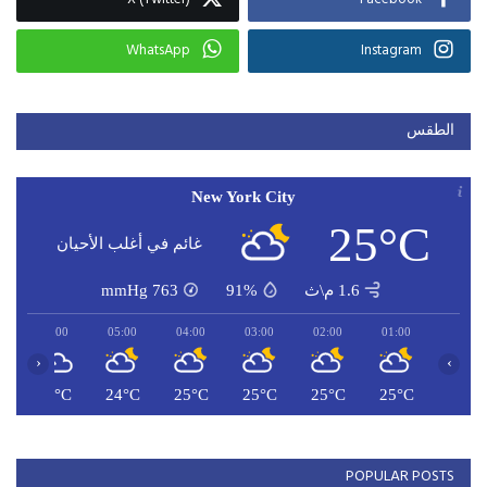
WhatsApp
Instagram
الطقس
New York City
25°C
غائم في أغلب الأحيان
1.6 م\ث
91%
763
mmHg
06:00
05:00
04:00
03:00
02:00
01:00
‹
›
C
24°C
24°C
25°C
25°C
25°C
25°C
POPULAR POSTS