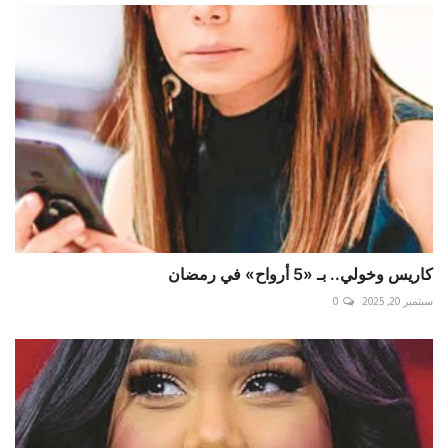
كاريس وخولي.. بـ «5 أرواح» في رمضان
سبتمبر 20, 2025
0