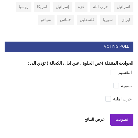
اسرائيل
حزب الله
غزة
إسرائيل
امريكا
روسيا
ايران
سوريا
فلسطين
حماس
نتنياهو
VOTING POLL
الحوادث المتنقلة (عين الحلوة ، عين ابل ، الكحالة ) تؤدي الى :
التقسيم
تسوية
حرب اهلية
تصويت
عرض النتائج