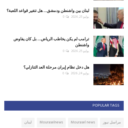
لبنان بين واشنطن ودمشق... هل تتغير قواعد اللعبة؟
يوليو 25, 2026
0
ترامب لم يكن يخاطب الرياض... بل كان يفاوض
واشنطن
يوليو 25, 2026
0
هل دخل نظام إيران مرحلة العد التنازلي؟
يوليو 24, 2026
0
POPULAR TAGS
مراسل نيوز
Mourasel news
Mouraselnews
لبنان