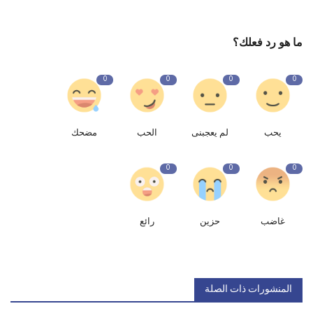
ما هو رد فعلك؟
0
0
0
0
يحب
لم يعجبنى
الحب
مضحك
0
0
0
غاضب
حزين
رائع
المنشورات ذات الصلة