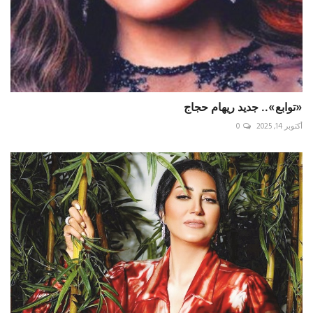
«توابع».. جديد ريهام حجاج
أكتوبر 14, 2025
0