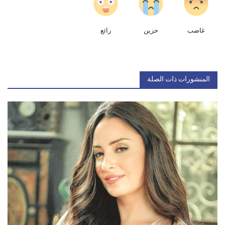
غاضب
حزين
رائع
المنشورات ذات الصلة