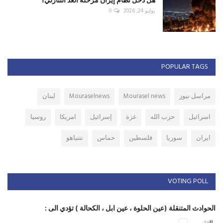
يوليو 24, 2026
0
POPULAR TAGS
مراسل نيوز
Mourasel news
Mouraselnews
لبنان
اسرائيل
حزب الله
غزة
إسرائيل
امريكا
روسيا
ايران
سوريا
فلسطين
حماس
نتنياهو
VOTING POLL
الحوادث المتنقلة (عين الحلوة ، عين ابل ، الكحالة ) تؤدي الى :