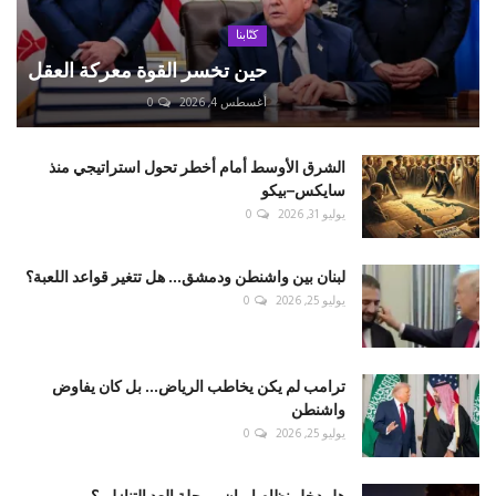
كتّابنا
حين تخسر القوة معركة العقل
أغسطس 4, 2026
0
الشرق الأوسط أمام أخطر تحول استراتيجي منذ
سايكس–بيكو
يوليو 31, 2026
0
لبنان بين واشنطن ودمشق... هل تتغير قواعد اللعبة؟
يوليو 25, 2026
0
ترامب لم يكن يخاطب الرياض... بل كان يفاوض
واشنطن
يوليو 25, 2026
0
هل دخل نظام إيران مرحلة العد التنازلي؟