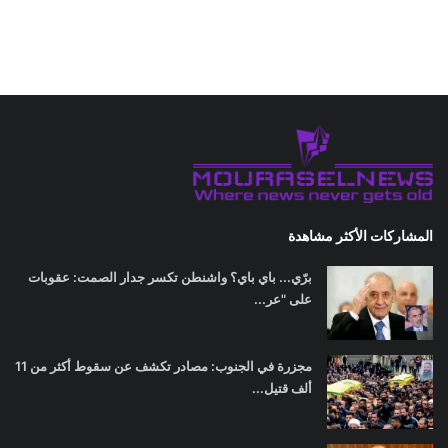
المشاركات الأكثر مشاهدة
برّي... باي باي؟ واشنطن تكسر جدار الصمت: عقوبات
على "عر...
مجزرة في الجنوب: مصادر تكشف عن سقوط أكثر من 11
ألف قتيل...