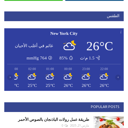
الطقس
New York City
26°C
غائم في أغلب الأحيان
1.5 م\ث
85%
764
mmHg
03:00
02:00
01:00
00:00
23:00
22:00
‹
›
C
25°C
25°C
25°C
26°C
26°C
26°C
POPULAR POSTS
طريقة عمل رولات الباذنجان بالصوص الأحمر
مارس 21, 2025
0