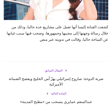
حياة
كشفت الفنانة إليسا أنها تعمل على مشاريع عدة حاليا، وذلك من
خلال رسالة وجهتها إلى محبيها وجمهورها، وضحت فيها سبب غيابها
عن الساحة حاليا، وقالت في تدوينة عبر منص
المقال السابق
ضربة الدوحة: صاروخ إسرائيلي يهزّ أمن الخليج ويفضح الضمانة
الأميركية
المادة التالية
عبدالمنعم عمايري ينسحب من «مطبخ المدينة»