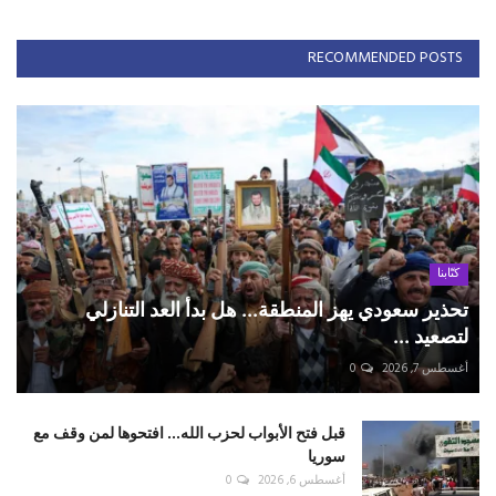
RECOMMENDED POSTS
كتّابنا
تحذير سعودي يهز المنطقة... هل بدأ العد التنازلي
لتصعيد ...
أغسطس 7, 2026
0
قبل فتح الأبواب لحزب الله... افتحوها لمن وقف مع
سوريا
أغسطس 6, 2026
0