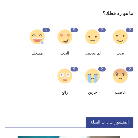
ما هو رد فعلك؟
0
0
0
0
يحب
لم يعجبنى
الحب
مضحك
0
0
0
غاضب
حزين
رائع
المنشورات ذات الصلة