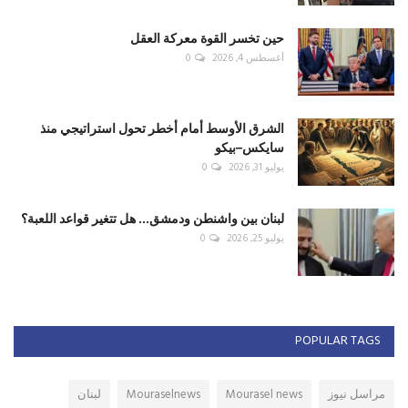
حين تخسر القوة معركة العقل
أغسطس 4, 2026
0
الشرق الأوسط أمام أخطر تحول استراتيجي منذ
سايكس–بيكو
يوليو 31, 2026
0
لبنان بين واشنطن ودمشق... هل تتغير قواعد اللعبة؟
يوليو 25, 2026
0
POPULAR TAGS
مراسل نيوز
Mourasel news
Mouraselnews
لبنان