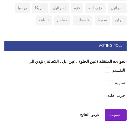
اسرائيل
حزب الله
غزة
إسرائيل
امريكا
روسيا
ايران
سوريا
فلسطين
حماس
نتنياهو
VOTING POLL
الحوادث المتنقلة (عين الحلوة ، عين ابل ، الكحالة ) تؤدي الى :
التقسيم
تسوية
حرب اهلية
تصويت
عرض النتائج