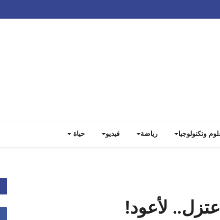
Track all markets on TradingView
لوم وتكنولوجيا
رياضة
فيديو
حياة
عتزل.. لأعود!