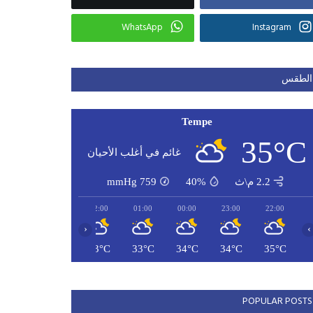
WhatsApp
Instagram
الطقس
Tempe
35°C
غائم في أغلب الأحيان
2.2 م\ث
40%
759
mmHg
04:00
03:00
02:00
01:00
00:00
23:00
22:00
‹
›
32°C
32°C
33°C
33°C
34°C
34°C
35°C
POPULAR POSTS