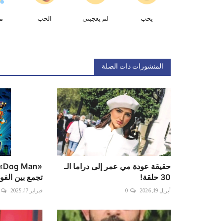
يحب
لم يعجبنى
الحب
م
المنشورات ذات الصلة
حقيقة عودة مي عمر إلى دراما الـ
«n
30 حلقة!
تجمع بين الف
أبريل 19, 2026
0
فبراير 17, 2025