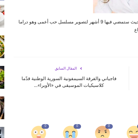
بيروت - بولين فاضلغادرت الممثلة ورد الخال إلى تركيا، حيث ستمضي فيها 9 أشهر لتصوير مسلسل حب أعمى وهو دراما
ع
المقال السابق
فاجياني والفرقة السيمفونية السورية الوطنية قدّما
كلاسيكيات الموسيقى في «الأوبرا»...
0
0
0