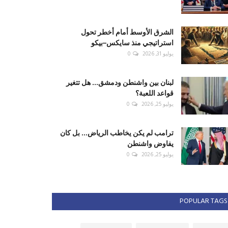
الشرق الأوسط أمام أخطر تحول
استراتيجي منذ سايكس–بيكو
يوليو 31, 2026
0
لبنان بين واشنطن ودمشق... هل تتغير
قواعد اللعبة؟
يوليو 25, 2026
0
ترامب لم يكن يخاطب الرياض... بل كان
يفاوض واشنطن
يوليو 25, 2026
0
POPULAR TAGS