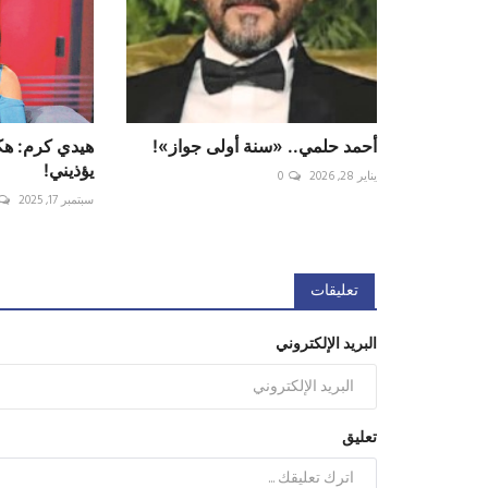
أحمد حلمي.. «سنة أولى جواز»!
هيدي كرم: هك
يؤذيني!
يناير 28, 2026
0
سبتمبر 17, 2025
تعليقات
البريد الإلكتروني
تعليق