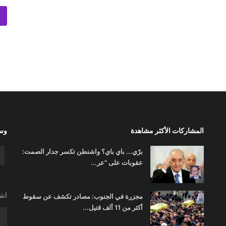
المشاركات الأكثر مشاهدة
وسا
برّي... باي باي؟ واشنطن تكسر جدار الصمت:
عقوبات على "عر...
اشت
مجزرة في الجنوب: مصادر تكشف عن سقوط
أكثر من 11 ألف قتيل...