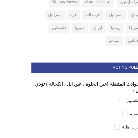
راسل نيوز
Mourasel news
Mouraselnews
بنان
اسرائيل
حزب الله
غزة
إسرائيل
مريكا
روسيا
ايران
سوريا
فلسطين
ماس
نتنياهو
VOTING POLL
وادث المتنقلة (عين الحلوة ، عين ابل ، الكحالة ) تؤدي
 :
تقسيم
وية
ب اهلية