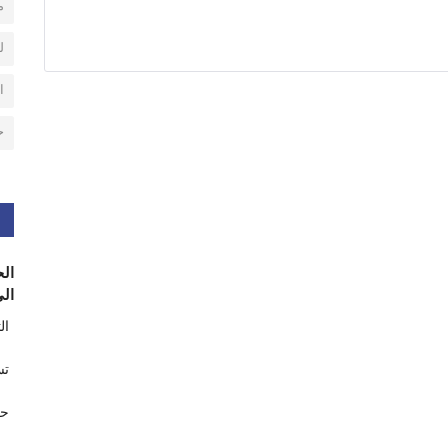
م
ل
ا
ح
الح
الى
ال
تس
حر