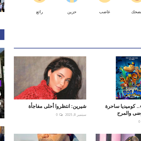
ضحك
غاضب
حزين
رائع
ق
و
Dog Ma».. كوميديا ساحرة
شيرين: انتظروا أحلى مفاجأة
أغ
وضى والمرح
سبتمبر 8, 2025
0
0