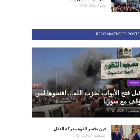
يوليو 3, 2025
0
RECOMMENDED POSTS
صحافة
بل فتح الأبواب لحزب الله... افتحوها لمن
قف مع سوريا
سطس 6, 2026
0
حين تخسر القوة معركة العقل
أغسطس 4, 2026
0