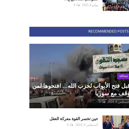
يوليو 3, 2025
0
RECOMMENDED POSTS
صحافة
بل فتح الأبواب لحزب الله... افتحوها لمن
قف مع سوريا
سطس 6, 2026
0
حين تخسر القوة معركة العقل
أغسطس 4, 2026
0