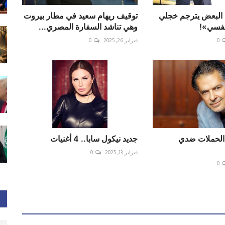
البعض يترجم خجلي
توقيف ريهام سعيد في مطار بيروت
نفسي»!
وهي تناشد السفارة المصري...
0
فبراير 26, 2025
0
الحملات ضدي
جديد نيكول سابا.. 4 أغنيات
فبراير 13, 2025
0
0