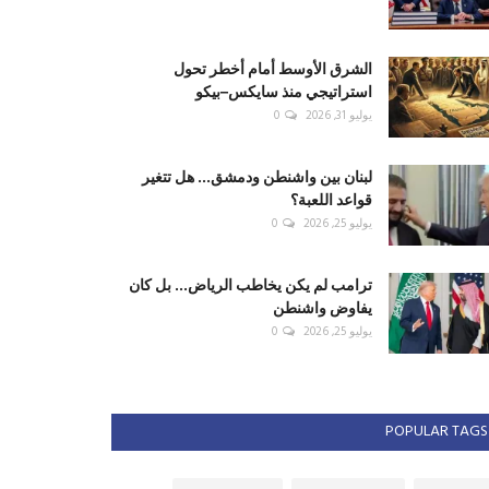
الشرق الأوسط أمام أخطر تحول
استراتيجي منذ سايكس–بيكو
يوليو 31, 2026
0
لبنان بين واشنطن ودمشق... هل تتغير
قواعد اللعبة؟
يوليو 25, 2026
0
ترامب لم يكن يخاطب الرياض... بل كان
يفاوض واشنطن
يوليو 25, 2026
0
POPULAR TAGS