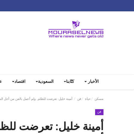
الأخبار
كتّابنا
السعودية
اقتصاد
ع
مسكن
حياة
فن
أمينة خليل: تعرضت للظلم.. ولم أعمل بالفن من أجل ال
فن
أمينة خليل: تعرضت للظل