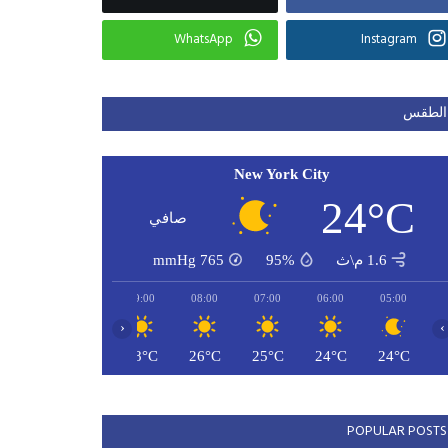
WhatsApp
Instagram
الطقس
New York City
24°C
صافي
1.6 م\ث
95%
765
mmHg
11:00
10:00
09:00
08:00
07:00
06:00
05:00
‹
›
30°C
29°C
28°C
26°C
25°C
24°C
24°C
POPULAR POSTS