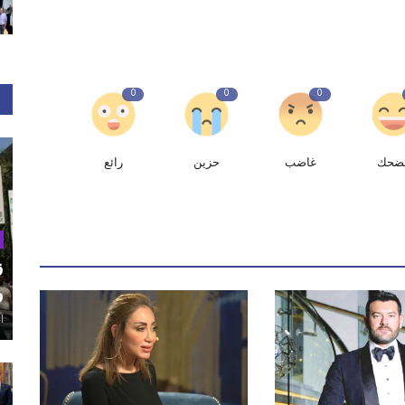
0
0
0
ضحك
غاضب
حزين
رائع
ق
و
أغ