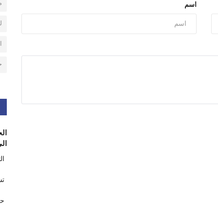
م
اسم
ل
ا
ح
الح
الى
ال
تس
حر