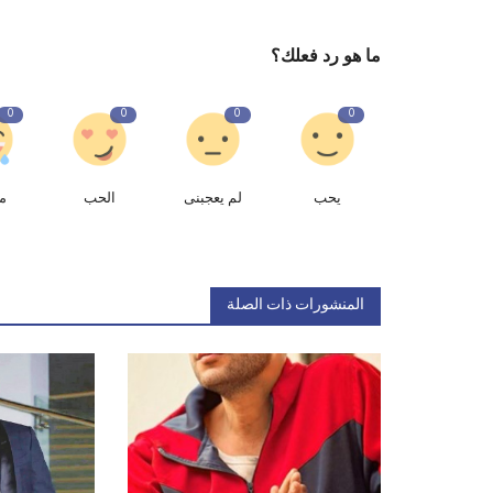
ما هو رد فعلك؟
0
0
0
0
يحب
لم يعجبنى
الحب
م
المنشورات ذات الصلة