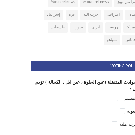
راسل نيوز
Mourasel news
Mouraselnews
بنان
اسرائيل
حزب الله
غزة
إسرائيل
مريكا
روسيا
ايران
سوريا
فلسطين
ماس
نتنياهو
VOTING POLL
وادث المتنقلة (عين الحلوة ، عين ابل ، الكحالة ) تؤدي
 :
تقسيم
وية
ب اهلية