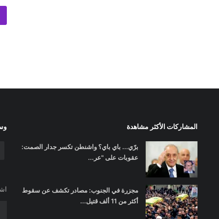
المشاركات الأكثر مشاهدة
وسا
برّي... باي باي؟ واشنطن تكسر جدار الصمت:
عقوبات على "عر...
اشت
مجزرة في الجنوب: مصادر تكشف عن سقوط
أكثر من 11 ألف قتيل...