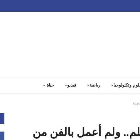
Track all markets on TradingView
لوم وتكنولوجيا
رياضة
فيديو
حياة
شهرة
م.. ولم أعمل بالفن من