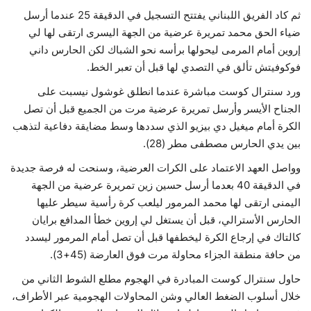
ثم كاد الفريق اللبناني يفتتح التسجيل في الدقيقة 25 عندما أرسل
ضياء الحق محمد تمريرة عرضية من الجهة اليسرى ارتقى لها لي
إروين أمام المرمى ليحولها برأسه نحو الشباك لكن الحارس داني
فوكوفيتش تألق في التصدي لها قبل أن تعبر الخط.
ورد سنترال كوست مباشرة عندما انطلق غوشول نيسبت على
الجناح الأيسر وأرسل تمريرة عرضية مرت من الجميع قبل أن تصل
الكرة أمام ميغيل دي بيزيو الذي سددها وسط مضايقة دفاعية لتذهب
بين يدي الحارس مصطفى مطر (28).
وواصل العهد الاعتماد على الكرات العرضية، وسنحت له فرصة جديدة
في الدقيقة 40 بعدما أرسل حسين زين تمريرة عرضية من الجهة
اليمنى ارتقى لها محمد المرمور ليلعب كرة رأسية سيطر عليها
الحارس الأسترالي، قبل أن يستغل لي إروين خطأ المدافع برايان
كالتاك في إرجاع الكرة ليخطفها قبل أن تصل أمام المرمور ليسدد
من حافة منطقة الجزاء محاولة مرت فوق العارضة (45+3).
حاول سنترال كوست المبادرة في الهجوم مطلع الشوط الثاني من
خلال أسلوب الضغط العالي وشن المحاولات الهجومية عبر الأطراف،