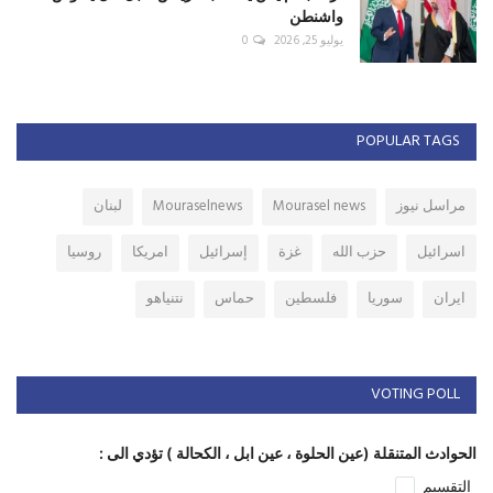
واشنطن
يوليو 25, 2026
0
POPULAR TAGS
مراسل نيوز
Mourasel news
Mouraselnews
لبنان
اسرائيل
حزب الله
غزة
إسرائيل
امريكا
روسيا
ايران
سوريا
فلسطين
حماس
نتنياهو
VOTING POLL
الحوادث المتنقلة (عين الحلوة ، عين ابل ، الكحالة ) تؤدي الى :
التقسيم