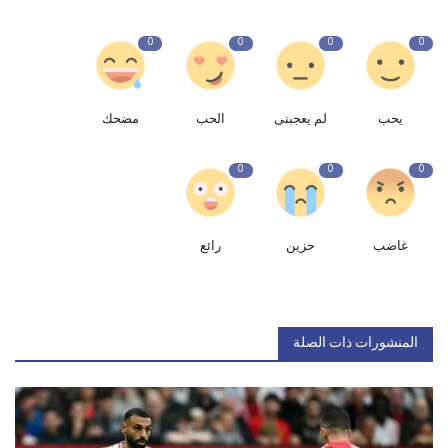
0
0
0
0
يحب
لم يعجبنى
الحب
مضحك
0
0
0
غاضب
حزين
رائع
المنشورات ذات الصلة