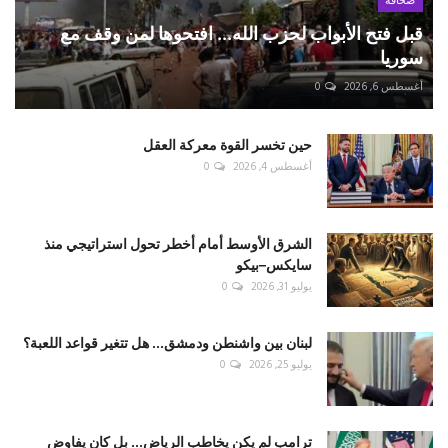
صحافة
قبل فتح الأبواب لحزب الله... افتحوها لمن وقف مع
سوريا
أغسطس 6, 2026
0
حين تخسر القوة معركة العقل
أغسطس 4, 2026
0
الشرق الأوسط أمام أخطر تحول استراتيجي منذ
سايكس–بيكو
يوليو 31, 2026
0
لبنان بين واشنطن ودمشق... هل تتغير قواعد اللعبة؟
يوليو 25, 2026
0
ترامب لم يكن يخاطب الرياض... بل كان يفاوض