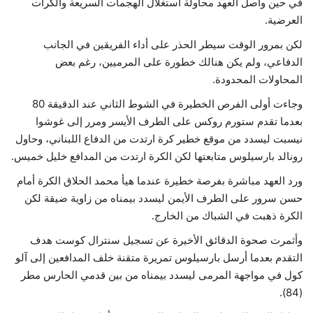
في حين واصل العهد محاولة استغلال الهجمات السريعة والكرات
العرضية.
لكن بمرور الوقت سيطر الحذر على أداء الفريقين في الجانب
الدفاعي، ولم يكن هنالك خطورة على المرميين، رغم بعض
المحاولات المحدودة.
وجاءت أولى الفرص الخطيرة في الشوط الثاني عند الدقيقة 80
بعدما تقدم ستورم روكس على الطرف الأيسر ومرر إلى غوشوا
نيسبت ليسدد من موقع خطير كرة ارتدت من الدفاع اللبناني، وحاول
رونالد بارسيلوس متابعتها لكن الكرة ارتدت من المدافع خليل خميس.
ورد العهد مباشرة بفرصة خطيرة عندما هيأ محمد الحلاق الكرة أمام
حسن سرور على الطرف الأيمن ليسدد بيمناه من زاوية ضيقة لكن
الكرة ذهبت في الشباك من الخارج.
وأثمرت صحوة الدقائق الأخيرة عن تسجيل سنترال كوست هدف
التقدم بعدما أرسل بارسيلوس تمريرة متقنة خلف المدافعين إلى آلو
كول في مواجهة المرمى ليسدد بيمناه من بين قدمي الحارس مطر
(84).