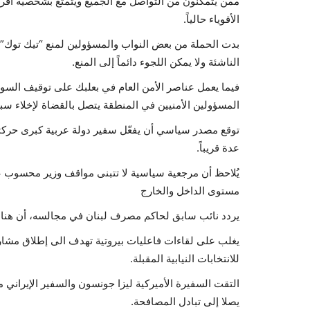
ممن يتمكنون من التواصل مع الجميع ويتمتع بشخصية أق
الأقوياء حالياً.
بدت الحملة من بعض النواب والمسؤولين لمنع “تيك توك” 
الناشئة ولا يمكن اللجوء دائماً إلى المنع.
فيما يعمل عناصر الأمن العام في بعلبك على توقيف السور
المسؤولين الأمنيين في المنطقة يتصل بالقضاة لإخلاء س
توقع مصدر سياسي أن يفعّل سفير دولة عربية كبرى حركت
عدة قريباً.
يُلاحظ أن مرجعية سياسية لا تتبنى مواقف وزير محسوب ع
مستوى الداخل والخارج
يردد نائب سابق لحاكم مصرف لبنان في مجالسه، أن هناك ث
يغلب على لقاءات فاعليات بيروتية تهدف الى إطلاق مشا
للانتخابات النيابية المقبلة.
التقت السفيرة الأميركية ليزا جونسون والسفير الإيراني
يصلا إلى تبادل المصافحة.