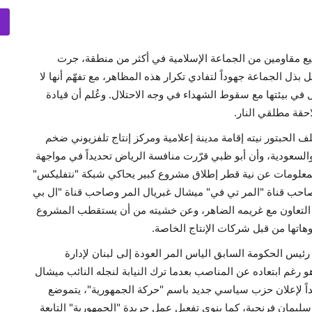
ع مقاومين من الجماعة الإسلامية في أكثر من منطقة، جرت
ل الجماعة جهوداً لتفادي تكرار هذه المظاهر، مع تفهّم أنها لا
ل في بيئتها مع سقوط الشهداء في وجه الاحتلال. وعُلم أن قيادة
حقة مطلقي النار.
ف الحبتور نيته إقامة مدينة إعلامية ومركز إنتاج تلفزيوني ضخم
السعودية، وأن أبو ظبي قرّرت منافسة الرياض تحديداً في مواجهة
اج ربطاً بمعلومات عن نية قطر إطلاق مشروع كبير يحاكي شبكة "نتفليكس"
 صاحب قناة "المر تي في" ميشال غبريال المر وصاحب قناة "ال بي
تور التعاون مع غريمه الضاهر، وعن خشيته من أن يستقطب المشروع
وهاتها من قبل شركات الإنتاج الخاصة.
 رئيس الحكومة السابق الياس المر العودة إلى لبنان لإدارة
 رغم ابتعاده عن المناصب بعدما ترك النيابة لنجله النائب ميشال
داً لإعلان حزب سياسي جديد باسم "حركة الجمهورية"، يتموضع
ليمان فرنجية، كما ينوي تفعيل عمل جريدة "الجمهورية" التابعة