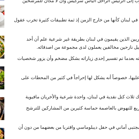
رب إلى الرئيس الراحل الياس سركيس وأن لا مكان للمرشحين
في لبنان كأنها من خارج الزمن إذ ثمة تطبيقات كثيرة تخرب عقول
يين الذين يقيمون في لبنان بطريقة غير شرعية علم أن أحد
بيل نازحين مخالفين يعملون لدى مجموعة من اصدقائه.
ه بعدما تم تفسير إحدى زياراته بشكل مضخم وأن يزور شخصيات
ليها، خصوصاً أنه يشكل لها إحراجاً في كثير من المحطات على
لاث كتل نقدية في لبنان، واحدة شرعية والأخريان مافيوية
ريع للنهوض بالعاصمة حماسة كثيرين من المشاركين للترشح
 مجتبى أماني في حفل ديبلوماسي واقتربا من بعضهما من دون أن