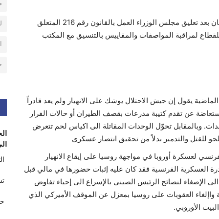
م
يتوجّه المكتب الدولي للكرمة والنبيذ لوقف التعاون مع لبنان بعد تعليق مجلس الوزراء العمل بالقانون رقم 216 المتعلق
ل
 للقطاع لمراقبة المواصفات والمقاييس بالتنسيق مع المكتب
ا
ح
اضية يقول إن جيش الاحتلال يوشك على الانهيار ولم يعد قادراً
تعاضة عن تقدم كتيبة مدرعات بقصف الطيران أو حالات الفرار
سبوقة وقاربت الـ 10% من كل الوحدات. وبالمقابل تحوّل الوحدات المقاتلة الى اكياس لحم تتعرض
الح
لجو للقتل والتدمير بدلاً من تحقيق انتصار عسكري
الى
رنسي لعسكرة أوروبا في مواجهة روسيا على إيقاع الانهيار
ال
القدرة العسكرية الفرنسية فقد كان عليه إثبات حضورها في مالي قبل
تس
ى الإصغاء لنصائح الرئيس الصيني بالإسراع الى إحياء تفاوض
ة واإلغاء العقوبات على روسيا بمعزل عن الموقف الأميركي الذي
حر
بيت الأوروبي.