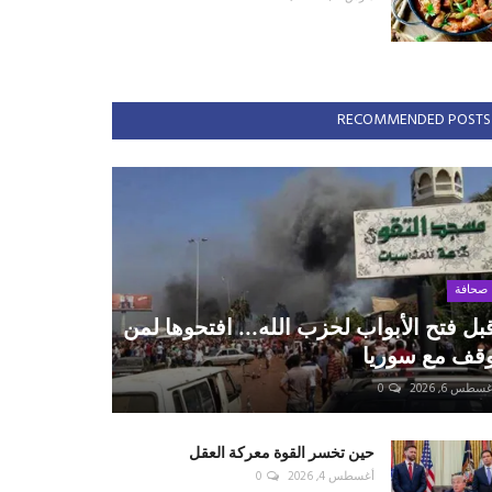
RECOMMENDED POSTS
صحافة
بل فتح الأبواب لحزب الله... افتحوها لمن
قف مع سوريا
سطس 6, 2026
0
حين تخسر القوة معركة العقل
أغسطس 4, 2026
0