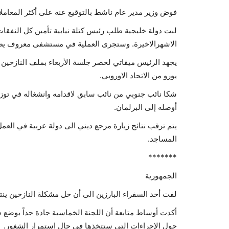
فوض وزير مدير عام ناشط بالتوقيع عنه على أكثر المعاملات
لبت دولة خليجية طلب رئيس كتلة نيابية تأمين كل النفقا
الاشهرالاخيرة. وستجرى العملية في مستشفى معروف يطبق
يجهد الرئيس ميقاتي لحصر جلسة الأربعاء بملف النازحين
يورو من الاتحاد الاوروبي.
شكا نائب جنوبي من نائب سابق لاقدامه وانشغاله في توز
أوصله إلى البرلمان.
يتم ترقب نتائج زيارة مرجع ديني الى دولة عربية في العم
المساجد.
*******
الجمهورية
لفت أحد السفراء البارزين الى أن حل مشكلة النازحين ين
أكدت أوساط متابعة أن اللجنة الخماسية جادة جداً بوضع 
حول الإجراءات التي ستتخذها في حال استمرار الشغور.