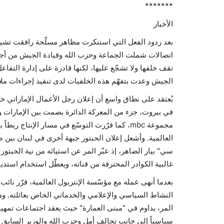
*******
الأخبار
بعد ردود الفعل التي استنكرت مظاهر مسلّحة رافقت تشيي
اتصالات شملت الجماعة وحزب الله وقيادة الجيش من أجل بذ
تقف خلفها ولا تشجّع عليها، لكنها قادرة على إدارة التفاع
الجيش وعدت بتفهّم هذه الخلفيات لدى تنفيذ إجراءات ملا
يُعتقد على نطاق واسع أن إعلان رجل الأعمال الإماراتي خل
في بيروت، جزء من المعركة الدائرة بصمت بين الإمارات و
مجموعة mbc، كما قرّرت التوسّع في مسار الإنت
العالمية. وأشعل إعلان الحبتور جبهة أخرى في لبنان بين
سي" بيار الضاهر، إذ عبّر المر عن استيائه من نية الحب
غالبية الكوادر المحترفة من قناته، ويعطّل استخدام استدي
بعدما أنهى عمله مع مؤسّسة الإنتربول العالمية، قرّر نائب
النشاط السياسي والإعلامي والخدماتي الخاص بعائلته. وهو
المر، يداوم في "مبنى العمارة" حيث يعقد اجتماعات تمهي
سياسياً إلى جانب تحالف أمل وحزب الله والوزير السابق س