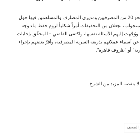
أظهرت محاضر تحقيقات أجرتها النيابة العامة المالية مع نحو 20 من المصرفيين ومديري المصارف والمساهمين فيها حول
ستجواب، تجعلان من التحقيقات أمراً شكلياً لزوم حفظ ماء وجه
، ووُجّهت إليهم الأسئلة نفسها، واكتفى القاضي - المحقّق بإجابات
عن أسماء عملائهم بذريعة السرية المصرفية، وأقرّ بعضهم بإجراء
ارية" أو "ظروف قاهرة".
ا ينقصه المزيد من الشرخ.
 الصحف