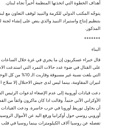
أهداف الخطوة التي اتخذتها المنظمة أخيراً تجاه لبنان.
بتنظيم إنتاج واستيراد النبيذ والذي ينص على إنشاء لجنة
المذكور.
*******
البناء
قال خبراء عسكريون إن ما يجري في غزة خلال الساعات الم
على القتال في ضوء عدد حالات التمرد التي استدعت الاس
التي بلغت نسبة غير م
لنيران المقاومة، بينما ليس لدى جيش الاحتلال إلا سلاح ا
دعت قيادات أوروبية إلى عدم الإصغاء لدعوات الرئيس الف
الأوكراني الآتي حتماً. وقالت اذا كان ماكرون واثقاً من 
أن يحاول توريط أوروبا في حرب خاسرة. ودعت القيادات ال
أوروبي روسي حول أوكرانيا ورفع اليد عن الأموال الروسي
تفصله عن روسيا آلاف الكيلومترات بينما روسيا في قلب ال