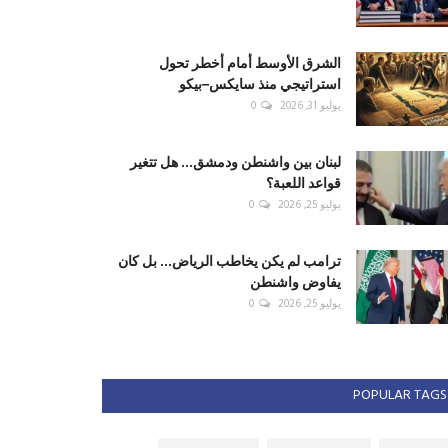
الشرق الأوسط أمام أخطر تحول
استراتيجي منذ سايكس–بيكو
يوليو 31, 2026
0
لبنان بين واشنطن ودمشق... هل تتغير
قواعد اللعبة؟
يوليو 25, 2026
0
ترامب لم يكن يخاطب الرياض... بل كان
يفاوض واشنطن
يوليو 25, 2026
0
POPULAR TAGS