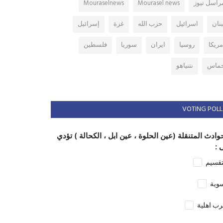
راسل نيوز
Mourasel news
Mouraselnews
بنان
اسرائيل
حزب الله
غزة
إسرائيل
مريكا
روسيا
ايران
سوريا
فلسطين
ماس
نتنياهو
VOTING POLL
وادث المتنقلة (عين الحلوة ، عين ابل ، الكحالة ) تؤدي
 :
تقسيم
وية
ب اهلية