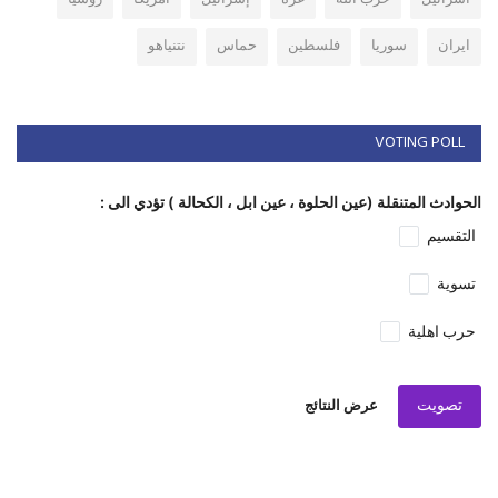
ايران
سوريا
فلسطين
حماس
نتنياهو
VOTING POLL
الحوادث المتنقلة (عين الحلوة ، عين ابل ، الكحالة ) تؤدي الى :
التقسيم
تسوية
حرب اهلية
تصويت
عرض النتائج