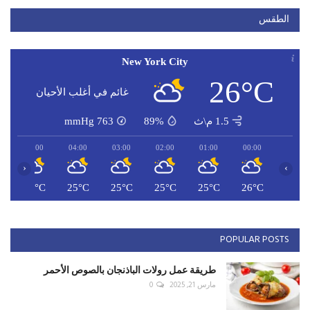
الطقس
New York City
26°C
غائم في أغلب الأحيان
1.5 م\ث
89%
763
mmHg
05:00
04:00
03:00
02:00
01:00
00:00
‹
›
C
24°C
25°C
25°C
25°C
25°C
26°C
POPULAR POSTS
طريقة عمل رولات الباذنجان بالصوص الأحمر
مارس 21, 2025
0