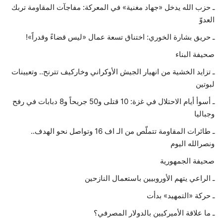
ـ حزب الله يدخل «جهاد مغنية» في المعركة: مفاجآت المقاومة تربك
العدوّ
حياة
ـ حريق بشارة الخوري: اختناق تسعة عمال «ليس قضاءً وقدراً»!
صحيفة البناء
ـ تزايد الخشية من انهيار الجيش الأوكراني وخاركيف تترنح.. وتعيينات
لبوتين
ـ‬ أسوأ أيام الاحتلال في غزة: 10 قتلى و50 جريحاً و8 دبابات في رفح
وجباليا‪
ـ طائرات المقاومة تتملّص من الـ اف 16 وتواصل نحو الهدف..
ونصرالله اليوم
صحيفة الجمهورية
ـ الراعي يتهم الأوروبيين باستعمال النازحين
ـ حركة «التمهيد» بدأت
ـ ما علاقة الأميركيين بالدولار المصرفي؟