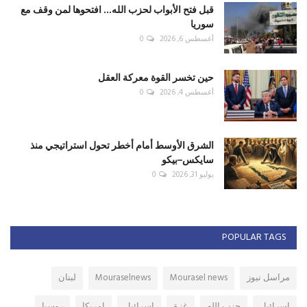
قبل فتح الأبواب لحزب الله... افتحوها لمن وقف مع
سوريا
أغسطس 6, 2026
0
حين تخسر القوة معركة العقل
أغسطس 4, 2026
0
الشرق الأوسط أمام أخطر تحول استراتيجي منذ
سايكس–بيكو
يوليو 31, 2026
0
POPULAR TAGS
مراسل نيوز
Mourasel news
Mouraselnews
لبنان
اسرائيل
حزب الله
غزة
إسرائيل
امريكا
روسيا