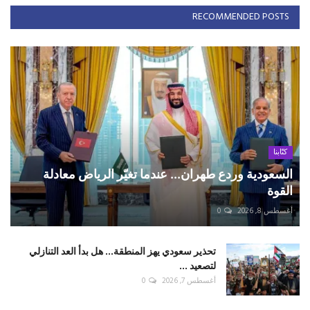
RECOMMENDED POSTS
كتّابنا
السعودية وردع طهران... عندما تغيّر الرياض معادلة
القوة
أغسطس 8, 2026
0
تحذير سعودي يهز المنطقة... هل بدأ العد التنازلي
لتصعيد ...
أغسطس 7, 2026
0