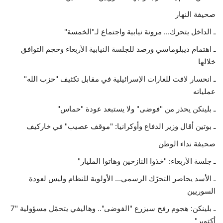
صحيفة النهار
ـ الداخل يتحرك... مرونة نيابية واجتماع لـ"الخمسة"
ـ اهتمام ديبلوماسي ورصد للجلسة النيابية الأربعاء وحجم التوافق
خلالها
ـ انحسار لافت للغارات الإسرائيلية في مقابل تكثيف "حزب الله"
عملياته
ـ بلينكن يحذر من "فوضى" ولا يستبعد عودة "حماس"
ـ بوتين أقال وزير الدفاع وأوكرانيا: "موقف عصيب" في خاركيف
صحيفة نداء الوطن
ـ جلسة الأربعاء: "خذوا النازحين وهاتوا المليار"
ـ الأسد يحاصر التحرّك الرسمي... الأولوية للنظام وليس لعودة
السوريين
ـ بلينكن: هجوم رفح سيزرع "الفوضى".. وهاليفي يتحمّل مسؤولية "7
أكتوبر"