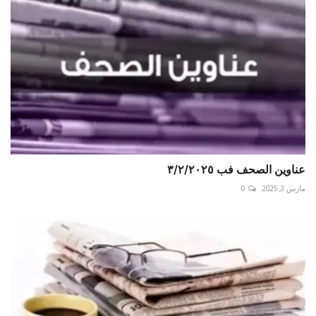
عناوين الصحف فب ٣/٢/٢٠٢٥
مارس 3, 2025
0