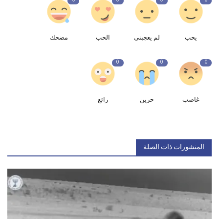
0
0
0
0
يحب
لم يعجبنى
الحب
مضحك
0
0
0
غاضب
حزين
رائع
المنشورات ذات الصلة