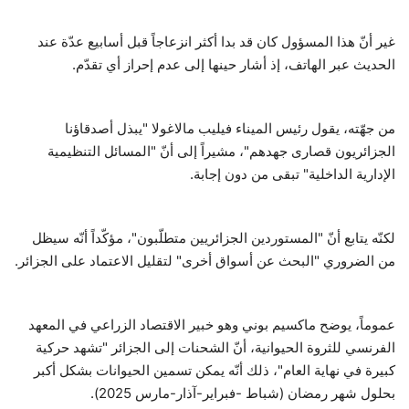
غير أنّ هذا المسؤول كان قد بدا أكثر انزعاجاً قبل أسابيع عدّة عند
الحديث عبر الهاتف، إذ أشار حينها إلى عدم إحراز أي تقدّم.
من جهّته، يقول رئيس الميناء فيليب مالاغولا "يبذل أصدقاؤنا
الجزائريون قصارى جهدهم"، مشيراً إلى أنّ "المسائل التنظيمية
الإدارية الداخلية" تبقى من دون إجابة.
لكنّه يتابع أنّ "المستوردين الجزائريين متطلّبون"، مؤكّداً أنّه سيظل
من الضروري "البحث عن أسواق أخرى" لتقليل الاعتماد على الجزائر.
عموماً، يوضح ماكسيم بوني وهو خبير الاقتصاد الزراعي في المعهد
الفرنسي للثروة الحيوانية، أنّ الشحنات إلى الجزائر "تشهد حركية
كبيرة في نهاية العام"، ذلك أنّه يمكن تسمين الحيوانات بشكل أكبر
بحلول شهر رمضان (شباط -فبراير-آذار-مارس 2025).