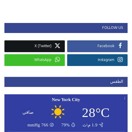
FOLLOW US
X (Twitter)
Facebook
WhatsApp
Instagram
الطقس
New York City
28°C
صافي
1.9 م\ث
79%
766
mmHg