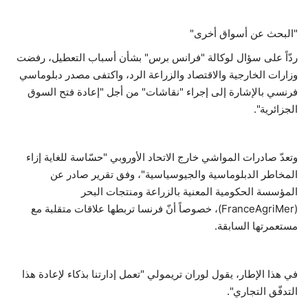
"البحث عن أسواق أخرى"
ردّاً على سؤال لوكالة "فرانس برس" بشأن أسباب التعطيل، رفضت
وزارات الخارجية والاقتصاد والزراعة الرد، واكتفى مصدر دبلوماسي
فرنسي بالإشارة إلى إجراء "نقاشات" من أجل "إعادة فتح السوق
الجزائرية".
وتعدّ صادرات المواشي خارج الاتحاد الأوروبي "حسّاسة للغاية إزاء
المخاطر الدبلوماسية والجيوسياسية"، وفق تقرير صادر عن
المؤسسة الحكومية المعنية بالزراعة ومنتجات البحر
(FranceAgriMer)، خصوصاً أنّ فرنسا تربطها علاقات متقلبة مع
مستعمرتها السابقة.
في هذا الإطار، يقول لوران تريمولي "تعمل إدارتنا بذكاء لإعادة هذا
التدفّق التجاري".