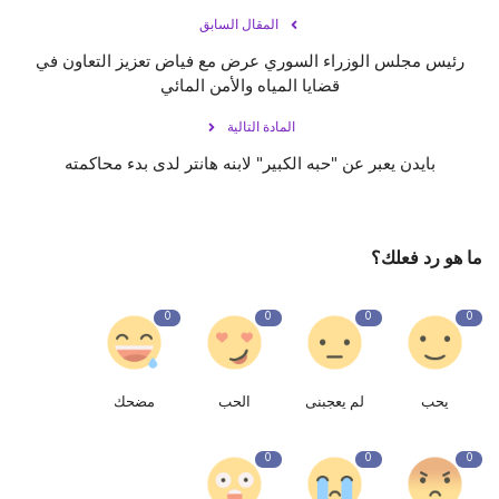
المقال السابق
رئيس مجلس الوزراء السوري عرض مع فياض تعزيز التعاون في
قضايا المياه والأمن المائي
المادة التالية
بايدن يعبر عن "حبه الكبير" لابنه هانتر لدى بدء محاكمته
ما هو رد فعلك؟
0
0
0
0
يحب
لم يعجبنى
الحب
مضحك
0
0
0