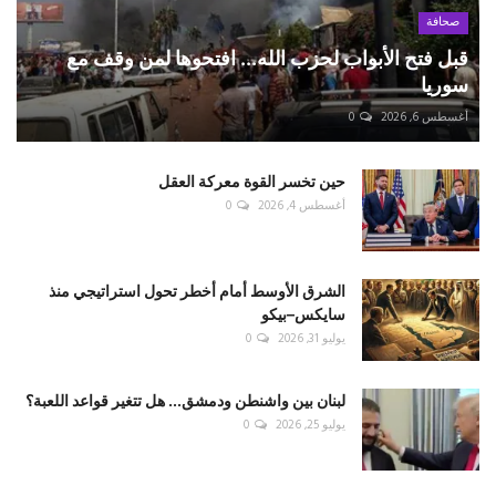
صحافة
قبل فتح الأبواب لحزب الله... افتحوها لمن وقف مع
سوريا
أغسطس 6, 2026
0
حين تخسر القوة معركة العقل
أغسطس 4, 2026
0
الشرق الأوسط أمام أخطر تحول استراتيجي منذ
سايكس–بيكو
يوليو 31, 2026
0
لبنان بين واشنطن ودمشق... هل تتغير قواعد اللعبة؟
يوليو 25, 2026
0