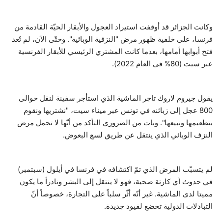
حياة
وكانت الجزائر قد أوقفت استيراد العجول والأبقار الحيّة القادمة من
فرنسا، على خلفية ظهور مرض "النزفية الوبائية". وحتّى الآن، لم تُعد
فتح أبوابها أمامها، بعدما كانت المشتري الرئيسي للأبقار الفرنسية
عبر سيت (80% في العام 2022).
يقول جيروم لاروك تاجر الماشية الذي استأجر سفينة لنقل حوالى
800 عجل إلى زبائنه في تونس عبر ميناء سيت، "نشتريها ونقوم
بتطعيمها ونبيعها". وبات من الضروري التأكد من أنّها لا تحمل مرض
النزف الوبائي الذي ينتقل عن طريق لسع البعوض.
لم يتسبّب المرض الذي تمّ اكتشافه في فرنسا في أيلول (سبتمبر)
في حدوث أي كارثة صحية، فهو لا ينتقل إلى البشر ونادراً ما يكون
مميتا لدى الماشية. غير أنّه أثّر سلباً على التجارة، خصوصاً أنّ
التبادلات الدولية تخضع لقيود جديدة.