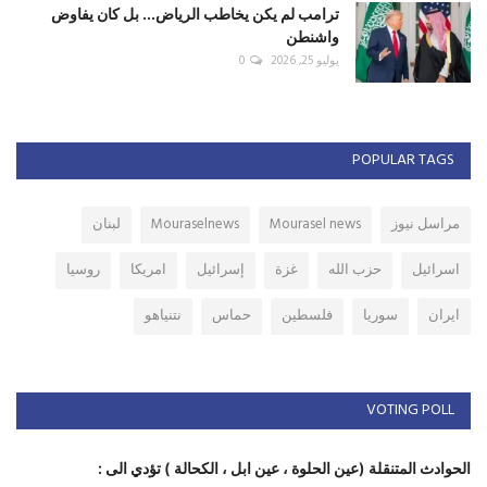
ترامب لم يكن يخاطب الرياض... بل كان يفاوض
واشنطن
يوليو 25, 2026
0
POPULAR TAGS
مراسل نيوز
Mourasel news
Mouraselnews
لبنان
اسرائيل
حزب الله
غزة
إسرائيل
امريكا
روسيا
ايران
سوريا
فلسطين
حماس
نتنياهو
VOTING POLL
الحوادث المتنقلة (عين الحلوة ، عين ابل ، الكحالة ) تؤدي الى :