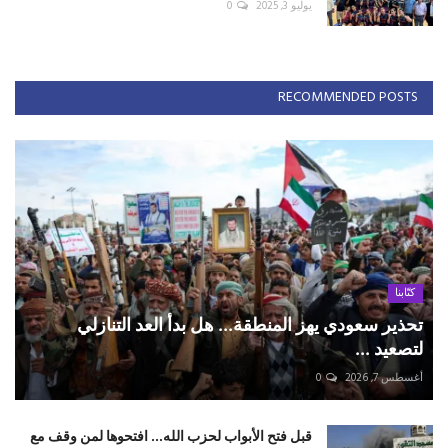
يوليو 3, 2025
0
RECOMMENDED POSTS
كتّابنا
تحذير سعودي يهز المنطقة... هل بدأ العد التنازلي
لتصعيد ...
أغسطس 7, 2026
0
قبل فتح الأبواب لحزب الله... افتحوها لمن وقف مع