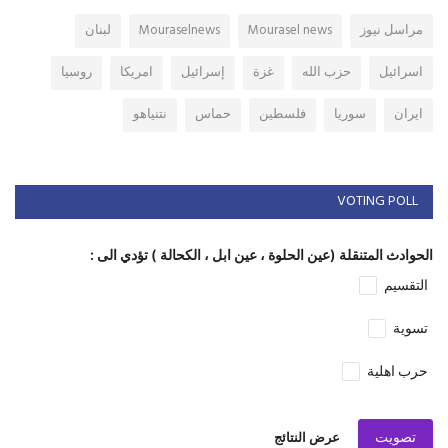
مراسل نيوز
Mourasel news
Mouraselnews
لبنان
اسرائيل
حزب الله
غزة
إسرائيل
امريكا
روسيا
ايران
سوريا
فلسطين
حماس
نتنياهو
VOTING POLL
الحوادث المتنقلة (عين الحلوة ، عين ابل ، الكحالة ) تؤدي الى :
التقسيم
تسوية
حرب اهلية
تصويت
عرض النتائج