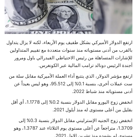
حياة
ارتفع الدولار الأميركي بشكل طفيف يوم الأربعاء، لكنه لا يزال يتداول
بالقرب من أدنى مستوياته منذ سنوات متعددة مع تقييم المتداولين
للإشارات المتساهلة من رئيس الاحتياطي الفيدرالي باول ومرور
أجندة الرئيس دونالد ترامب المالية عبر الكونغرس.
ارتفع مؤشر الدولار، الذي يتتبع أداء العملة الأميركية مقابل سلة من
ست عملات أخرى، بنسبة 0.1% إلى 95.512، وهو ليس بعيداً عن
أدنى مستوياته منذ شباط 2022.
انخفض زوج اليورو مقابل الدولار بنسبة 0.2% إلى 1.1778، أي أقل
بقليل من أعلى مستوى له منذ أيلول 2021.
انخفض زوج الجنيه الإسترليني مقابل الدولار بنسبة 0.3% إلى
1.3709، متراجعاً عن أعلى مستوى يوم الثلاثاء عند 1.3787، وهو
مستوى لم يشهده منذ تشرين الاول 2021.