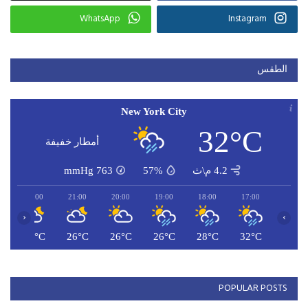
WhatsApp
Instagram
الطقس
New York City
32°C
أمطار خفيفة
4.2 م\ث
57%
763
mmHg
22:00
21:00
20:00
19:00
18:00
17:00
‹
›
C
26°C
26°C
26°C
26°C
28°C
32°C
POPULAR POSTS