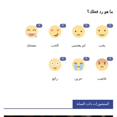
ما هو رد فعلك؟
0
0
0
0
يحب
لم يعجبنى
الحب
مضحك
0
0
0
غاضب
حزين
رائع
المنشورات ذات الصلة