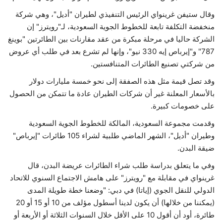
وقال ستيفن غرينواي الرئيس التنفيذي لطيران "أديل"، وهي شركة
حياة
منخفضة التكلفة تابعة للخطوط الجوية السعودية، لـ"رويترز" إن
الشركة حاليا في مرحلة مبكرة من عقد مقارنات بين الطائرتين "بوينغ
787" و"إيرباص إيه 330 نيو"، وإنها لم تشرع بعد في طلب أي عروض
من شركتي تصنيع الطائرات المتنافستين.
وقد تصل قيمة مثل هذه الصفقة إلى نحو خمسة مليارات دولار
بالأسعار المعلنة غير أن شركات الطيران عادة ما تتمكن من الحصول
على خصومات كبيرة.
وقدمت مجموعة السعودية، المالكة للخطوط الجوية السعودية
وطيران "أديل"، الشهر الماضي طلبية لشراء 105 طائرات "إيرباص"
ضيقة البدن.
وفي ما يتعلق بدراسة طلب شراء الطائرات عريضة البدن، قال
غرينواي في مقابلة مع "رويترز" على هامش الاجتماع السنوي للاتحاد
الدولي للنقل الجوي (إياتا) في دبي: "وضعنا خطة طويلة المدى
(يمكننا من خلالها) أن يكون لدينا أسطول مؤلف من 10 أو 15 أو 20
طائرة، أود أن أقول 10 على الأقل خلال السنوات الثلاثة أو الأربعة أو