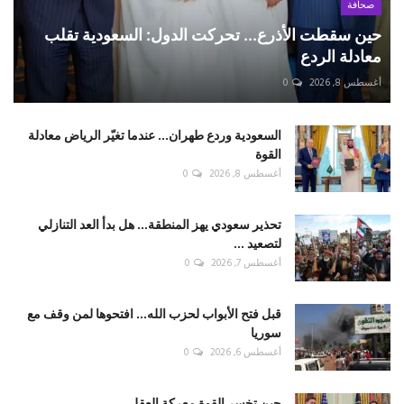
صحافة
حين سقطت الأذرع... تحركت الدول: السعودية تقلب
معادلة الردع
أغسطس 8, 2026
0
السعودية وردع طهران... عندما تغيّر الرياض معادلة
القوة
أغسطس 8, 2026
0
تحذير سعودي يهز المنطقة... هل بدأ العد التنازلي
لتصعيد ...
أغسطس 7, 2026
0
قبل فتح الأبواب لحزب الله... افتحوها لمن وقف مع
سوريا
أغسطس 6, 2026
0
حين تخسر القوة معركة العقل