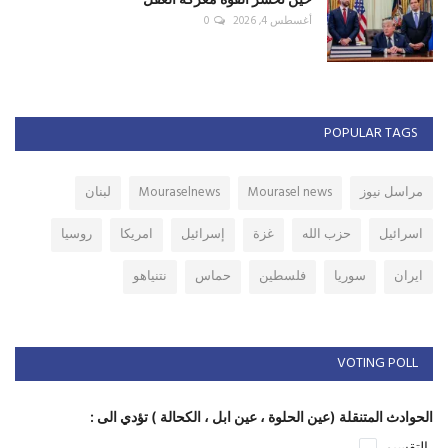
أغسطس 4, 2026
0
POPULAR TAGS
مراسل نيوز
Mourasel news
Mouraselnews
لبنان
اسرائيل
حزب الله
غزة
إسرائيل
امريكا
روسيا
ايران
سوريا
فلسطين
حماس
نتنياهو
VOTING POLL
الحوادث المتنقلة (عين الحلوة ، عين ابل ، الكحالة ) تؤدي الى :