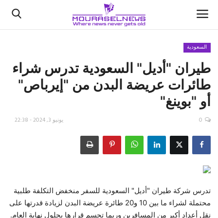
السعودية
طيران "أديل" السعودية تدرس شراء
الأخبار
طائرات عريضة البدن من "إيرباص"
كتّابنا
أو "بوينغ"
السعودية
0
يونيو 3, 2024 - 22:38
اقتصاد
علوم وتكنولوجيا
رياضة
تدرس شركة طيران "أديل" السعودية للسفر منخفض التكلفة طلبية
محتملة لشراء ما بين 10 و20 طائرة عريضة البدن لزيادة قدرتها على
فيديو
نقل أعداد أكبر من المسافرين وربما تحسم قرارها بحلول نهاية العام.