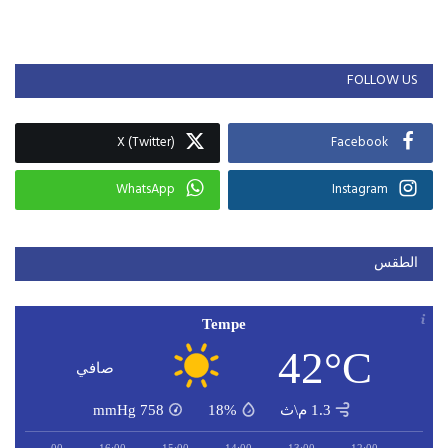
FOLLOW US
X (Twitter)
Facebook
WhatsApp
Instagram
الطقس
Tempe
42°C
صافي
1.3 م\ث
18%
758
mmHg