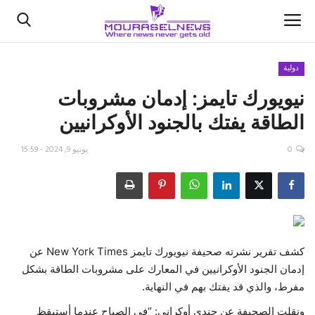
دولية
نيويورك تايمز: إدمان مشروبات
الأخبار
الطاقة يفتك بالجنود الأوكرانيين
كتّابنا
0
يونيو 9, 2024 - 15:59
السعودية
اقتصاد
علوم وتكنولوجيا
كشف تقرير نشرته صحيفة نيويورك تايمز New York Times عن
إدمان الجنود الأوكرانيين في المعارك على مشروبات الطاقة بشكل
رياضة
مفرط، والذي قد يفتك بهم في النهاية.
فيديو
ونقلت الصحيفة عن جندي أوكراني: “في الصباح عندما أستيقظ