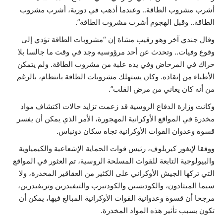
أشرب مشروب الطاقة.. وعندما أذهب في دورية، أشرب مشروب
حياة
الطاقة.. وقبل الهجوم أشرب مشروب الطاقة”.
وقال جندي آخر وهو رقيب مشاة إن “مشروبات الطاقة تؤدي إلى
وقوع وفيات.. وتحدث عن أحد مرؤوسيه وجد في وقت ما جالسا بلا
حراك في المرحاض وفي يده علبة من مشروب الطاقة. ولم يتمكن
الأطباء من إنقاذه. وكان يستهلك مشروبات الطاقة بانتظام، بالرغم
من أنه كان يعاني من مرض القلب”.
وكانت وزارة الدفاع الروسية قد زعمت تزايد حالات اكتشاف مواد
مخدرة في المواقع الأوكرانية المهجورة، الأمر الذي يمكن أن يفسر
قسوة وعدوان القوات الأوكرانية تجاه سكان دونباس.
ووفقا لإيغور كيريلوف، رئيس قوات الحماية الإشعاعية والكيمياوية
والبيولوجية التابعة للقوات المسلحة الروسية، تم العثور في المواقع
التي تركها الجيش الأوكراني على الكثير من العقاقير المخدرة، ولا
سيما الميثادون، والكودبسين والكودتيرب والتيفيدرين وتريفيدرين،
مرجحا أن قسوة وعدوانية القوات الأوكرانية المبالغ فيها، يمكن أن
تكون بسبب تأثير هذه المواد المخدرة.