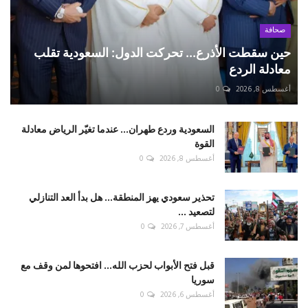
صحافة
حين سقطت الأذرع... تحركت الدول: السعودية تقلب
معادلة الردع
أغسطس 8, 2026
0
السعودية وردع طهران... عندما تغيّر الرياض معادلة
القوة
أغسطس 8, 2026
0
تحذير سعودي يهز المنطقة... هل بدأ العد التنازلي
لتصعيد ...
أغسطس 7, 2026
0
قبل فتح الأبواب لحزب الله... افتحوها لمن وقف مع
سوريا
أغسطس 6, 2026
0