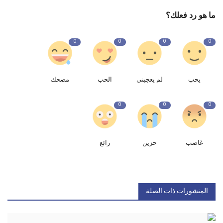
ما هو رد فعلك؟
0
0
0
0
يحب
لم يعجبنى
الحب
مضحك
0
0
0
غاضب
حزين
رائع
المنشورات ذات الصلة