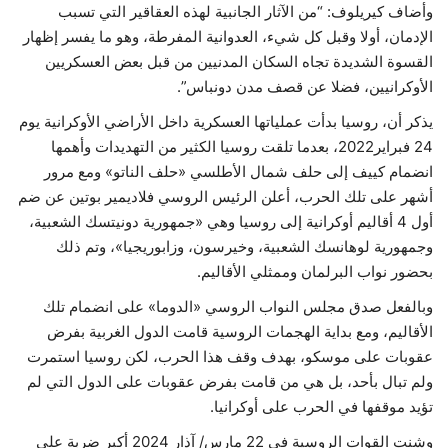
وأضاف كيريلوف: “من الآثار الجانبية لهذه العقاقير التي تسبب
الإدمان، أولا وقبل كل شيء، العدوانية المفرطة، وهو ما يفسر إظهار
القسوة الشديدة تجاه السكان المدنيين من قبل بعض العسكريين
الأوكرانيين، فضلا عن قصف مدن دونباس”.
يذكر أن، روسيا بدأت عملياتها العسكرية داخل الأراضي الأوكرانية يوم
24 فبراير2022، بعدما تلقت روسيا الكثير من التهديدات وأهمها
انضمام كييف إلى حلف شمال الأطلسي «حلف الناتو» ومع مرور
أشهر على تلك الحرب، أعلن الرئيس الروسي فلاديمير بوتين عن ضم
أول 4 أقاليم أوكرانية إلى روسيا وهي «جمهورية دونيتسك الشعبية،
وجمهورية لوهانسك الشعبية، وخيرسون، وزابوريجيا»، وتم ذلك
بحضور نواب البرلمان وممثلي الأقاليم.
وبالفعل صدق مجلس النواب الروسي «الدوما» على انضمام تلك
الأقاليم، ومع بداية الهجمات الروسية قامت الدول الغربية بفرض
عقوبات على موسكو، بهدف وقف هذا الحرب، لكن روسيا استمرت
ولم تبال بأحد، بل هي من قامت بفرض عقوبات على الدول التي لم
تؤيد موقفها في الحرب على أوكرانيا.
وشنت القوات الروسية في 22 مارس/ آذار 2024 أكبر ضربة على