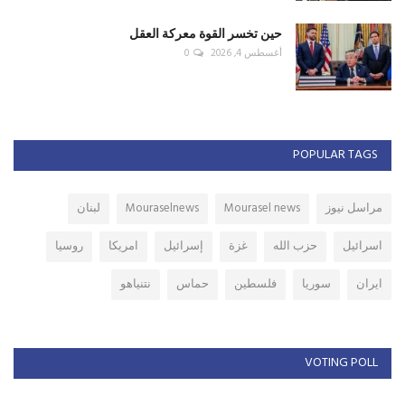
حين تخسر القوة معركة العقل
أغسطس 4, 2026
0
POPULAR TAGS
مراسل نيوز
Mourasel news
Mouraselnews
لبنان
اسرائيل
حزب الله
غزة
إسرائيل
امريكا
روسيا
ايران
سوريا
فلسطين
حماس
نتنياهو
VOTING POLL