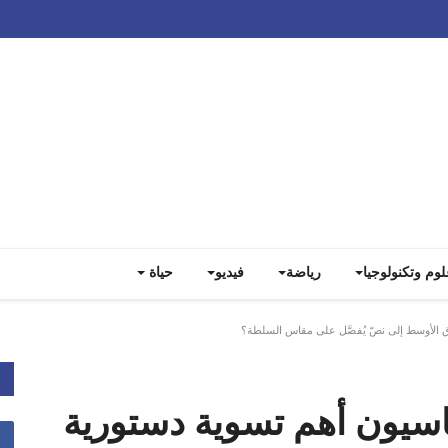
Track all markets on TradingView
لوم وتكنولوجيا
رياضة
فيديو
حياة
 الأوسط إلى نصّ يُفصَّل على مقاس السلطة؟
اسيون أهم تسوية دستورية