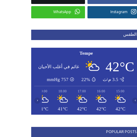
WhatsApp
Instagram
الطقس
Tempe
42°C
غائم في أغلب الأحيان
3.5 م\ث
22%
757
mmHg
21:00
20:00
19:00
18:00
17:00
16:00
15:00
‹
›
40°C
41°C
41°C
41°C
42°C
42°C
42°C
POPULAR POSTS