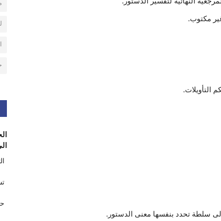
جعية النهائية لتفسير الدستور.
م
ير مكتوب.
ل
ا
ح
م التأويلات.
الح
الى
ال
تس
حر
لى سلطة تحدد بنفسها معنى الدستور.