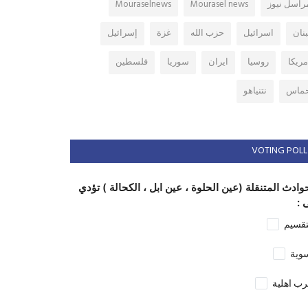
راسل نيوز
Mourasel news
Mouraselnews
بنان
اسرائيل
حزب الله
غزة
إسرائيل
مريكا
روسيا
ايران
سوريا
فلسطين
ماس
نتنياهو
VOTING POLL
وادث المتنقلة (عين الحلوة ، عين ابل ، الكحالة ) تؤدي
 :
تقسيم
وية
ب اهلية