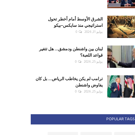
الشرق الأوسط أمام أخطر تحول
استراتيجي منذ سايكس–بيكو
يوليو 31, 2026
0
لبنان بين واشنطن ودمشق... هل تتغير
قواعد اللعبة؟
يوليو 25, 2026
0
ترامب لم يكن يخاطب الرياض... بل كان
يفاوض واشنطن
يوليو 25, 2026
0
POPULAR TAGS