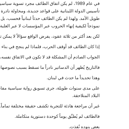
في عام 1989، لم يكن اتفاق الطائف مجرد تسوية 
تأسيس الدولة اللبنانية على قواعد جديدة، ومحاولة ناد
طويل الأمد. ولهذا لم يكن الطائف حدثاً لبنانياً فحسب، بل ت
نموذجاً لكيفية إنهاء الحروب عبر المؤسسات لا عبر الغلبة.
لكن بعد أكثر من ثلاثة عقود، يفرض الواقع سؤالاً لا يمكن ت
إذا كان الطائف قد أوقف الحرب، فلماذا لم ينجح في بناء
الجواب الصادم أن المشكلة قد لا تكون في الاتفاق نفسه، 
فالتاريخ يُظهر أن الدساتير نادراً ما تسقط بسبب نصوصها
وهذا تحديداً ما حدث في لبنان.
على مدى سنوات طويلة، جرى تسويق رواية سياسية مفادها أ
البلاد المتلاحقة.
غير أن مراجعة هادئة للتجربة تكشف حقيقة مختلفة تماماً.
فالطائف لم يُطبَّق يوماً كوحدة دستورية متكاملة.
بعض بنوده نُفذت.