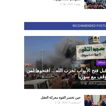
يوليو 3, 2025
0
RECOMMENDED POSTS
صحافة
بل فتح الأبواب لحزب الله... افتحوها لمن
قف مع سوريا
سطس 6, 2026
0
حين تخسر القوة معركة العقل
أغسطس 4, 2026
0