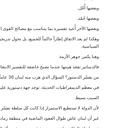
وبعضها أُجّل.
وبعضها جُمّد.
وبعضها الآخر أُعيد تفسيره بما يتناسب مع مصالح القوى ال
وهكذا لم يعد الاتفاق إطاراً حاكماً للجميع، بل تحول تدريج
السياسية.
وهنا يكمن جوهر الأزمة.
فالدساتير تفقد هيبتها عندما تصبح خاضعة للتفسير الانتق
من يفسّر الدستور؟ السؤال الذي هرب منه لبنان 36 عاماً
في معظم الديمقراطيات الحديثة، توجد جهة دستورية عليا
السبب بسيط.
لأن الدولة لا تستطيع الاستمرار إذا كانت كل سلطة تفسّر
غير أن لبنان عاش طوال العقود الماضية في منطقة رماد