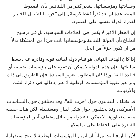
وسيادتها ومؤسساتها، يشعر كثير من اللبنانيين بأن الضغوط
المتصاعدة لم تعد تُقرأ فقط كرسائل إلى "حزب الله"، بل كاختبار
لقدرة الدولة نفسها على الصمود.
إن الخطر الأكبر لا يكمن في الخلافات السياسية، بل في ترسيخ
انطباع بأن الدولة اللبنانية ومؤسساتها باتت جزءاً من المشكلة بدلاً
من أن تكون جزءاً من الحل.
إذا كان الهدف النهائي هو قيام دولة لبنانية قوية وقادرة على بسط
سلطتها، فإن هذه الدولة لا يمكن أن تقوم على مؤسسات ضعيفة أو
فاقدة للثقة. وإذا كان المطلوب تعزيز السيادة، فإن الطريق إلى ذلك
يمر عبر تقوية المؤسسات الوطنية لا عبر إدخالها في دائرة الشك
والارتياب.
قد يختلف اللبنانيون حول "حزب الله"، وقد يختلفون حول السياسات
الأميركية، وقد يختلفون حول شكل لبنان ومستقبله. لكن هناك حقيقة
يصعب تجاوزها: لا يمكن بناء دولة من خلال إضعاف آخر المؤسسات
القادرة على الحفاظ على تماسكها.
لأن التاريخ أثبت مراراً أن انهيار المؤسسات الوطنية لا ينتج استقراراً،