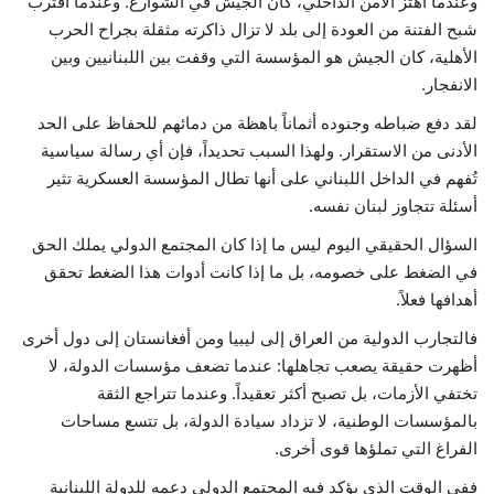
وعندما اهتز الأمن الداخلي، كان الجيش في الشوارع. وعندما اقترب
شبح الفتنة من العودة إلى بلد لا تزال ذاكرته مثقلة بجراح الحرب
الأهلية، كان الجيش هو المؤسسة التي وقفت بين اللبنانيين وبين
الانفجار.
لقد دفع ضباطه وجنوده أثماناً باهظة من دمائهم للحفاظ على الحد
الأدنى من الاستقرار. ولهذا السبب تحديداً، فإن أي رسالة سياسية
تُفهم في الداخل اللبناني على أنها تطال المؤسسة العسكرية تثير
أسئلة تتجاوز لبنان نفسه.
السؤال الحقيقي اليوم ليس ما إذا كان المجتمع الدولي يملك الحق
في الضغط على خصومه، بل ما إذا كانت أدوات هذا الضغط تحقق
أهدافها فعلاً.
فالتجارب الدولية من العراق إلى ليبيا ومن أفغانستان إلى دول أخرى
أظهرت حقيقة يصعب تجاهلها: عندما تضعف مؤسسات الدولة، لا
تختفي الأزمات، بل تصبح أكثر تعقيداً. وعندما تتراجع الثقة
بالمؤسسات الوطنية، لا تزداد سيادة الدولة، بل تتسع مساحات
الفراغ التي تملؤها قوى أخرى.
ففي الوقت الذي يؤكد فيه المجتمع الدولي دعمه للدولة اللبنانية