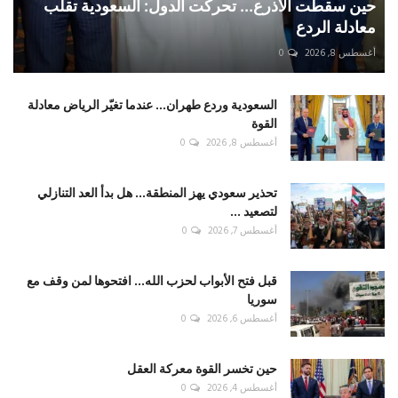
حين سقطت الأذرع... تحركت الدول: السعودية تقلب
معادلة الردع
أغسطس 8, 2026
0
السعودية وردع طهران... عندما تغيّر الرياض معادلة
القوة
أغسطس 8, 2026
0
تحذير سعودي يهز المنطقة... هل بدأ العد التنازلي
لتصعيد ...
أغسطس 7, 2026
0
قبل فتح الأبواب لحزب الله... افتحوها لمن وقف مع
سوريا
أغسطس 6, 2026
0
حين تخسر القوة معركة العقل
أغسطس 4, 2026
0