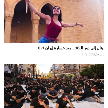
لبنان إلى دور الـ16... بعد خسارة إيران 1-0
يونيو 29, 2026
0