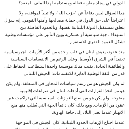
الدولي في إيجاد مقاربة فعالة ومستدامة لهذا الملف المعقد؟
هذا السؤال ليس دفاعاً عن "حزب الله"، ولا تبنياً لمواقفه، ولا
اعتراضاً على حق الدول في حماية مصالحها وأمنها القومي. إنه سؤال
يتعلق بمستقبل الدولة اللبنانية نفسها، وبالحدود الفاصلة بين
استهداف جهة سياسية أو عسكرية وبين التأثير على مؤسسات وطنية
تشكل العمود الفقري للاستقرار.
منذ عقود، يعيش لبنان في قلب واحدة من أكثر الأزمات الجيوسياسية
تعقيداً في الشرق الأوسط. وعلى الرغم من الانقسامات السياسية
والطائفية الحادة، بقيت هناك مؤسسة واحدة استطاعت الحفاظ على
قدر من الثقة الوطنية العابرة للانقسامات: الجيش اللبناني.
لم يكن الجيش هو من رسم سياسات المحاور في المنطقة. ولم يكن
هو من اتخذ القرارات التي أدخلت لبنان في صراعات إقليمية
مفتوحة. ولم يكن هو من صنع التوازنات السياسية التي تراكمت عبر
عقود من الأزمات. ومع ذلك، كان دائماً الجهة التي يُطلب منها منع
الانهيار عندما تصل البلاد إلى حافة الهاوية.
عندما اجتاح الإرهاب الحدود اللبنانية، كان الجيش في المواجهة.