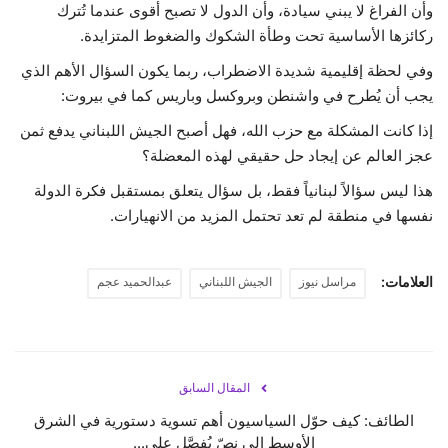
وأن الفراغ لا يبني سيادة، وأن الدول لا تصبح أقوى عندما تُترك
ركائزها الأساسية تحت وطأة الشكوك والضغوط المتزايدة.
وفي لحظة إقليمية شديدة الاضطراب، ربما يكون السؤال الأهم الذي
يجب أن يُطرح في واشنطن وبروكسل وباريس كما في بيروت:
إذا كانت المشكلة مع حزب الله، فهل أصبح الجيش اللبناني يدفع ثمن
عجز العالم عن إيجاد حل حقيقي لهذه المعضلة؟
هذا ليس سؤالاً لبنانياً فقط، بل سؤال يتعلق بمستقبل فكرة الدولة
نفسها في منطقة لم تعد تحتمل المزيد من الانهيارات.
العلامات:
مراسل نيوز
الجيش اللبناني
عبدالحميد عجم
المقال السابق
الطائف: كيف حوّل السياسيون أهم تسوية دستورية في الشرق
الأوسط إلى نصّ يُفصَّل على...