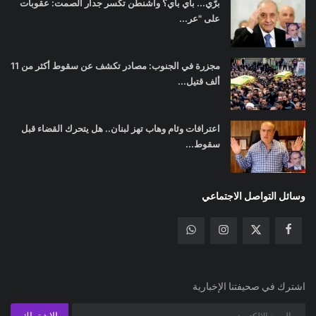
برّي... باي باي؟ واشنطن تكسر جدار الصمت: عقوبات
على "عر...
مجزرة في الجنوب: مصادر تكشف عن سقوط أكثر من 11
ألف قتيل...
اعترافات وئام وهاب تهز لبنان.. هل يتحرك القضاء قبل
سقوط...
وسائل التواصل الاجتماعي
اشترك في صحيفتنا الإخبارية