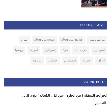
POPULAR TAGS
مراسل نيوز
Mourasel news
Mouraselnews
لبنان
اسرائيل
حزب الله
غزة
إسرائيل
امريكا
روسيا
ايران
سوريا
فلسطين
حماس
نتنياهو
VOTING POLL
الحوادث المتنقلة (عين الحلوة ، عين ابل ، الكحالة ) تؤدي الى :
التقسيم