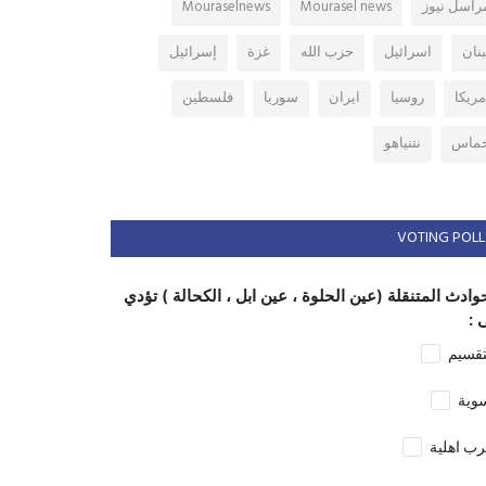
راسل نيوز
Mourasel news
Mouraselnews
بنان
اسرائيل
حزب الله
غزة
إسرائيل
مريكا
روسيا
ايران
سوريا
فلسطين
ماس
نتنياهو
VOTING POLL
وادث المتنقلة (عين الحلوة ، عين ابل ، الكحالة ) تؤدي
 :
تقسيم
وية
ب اهلية