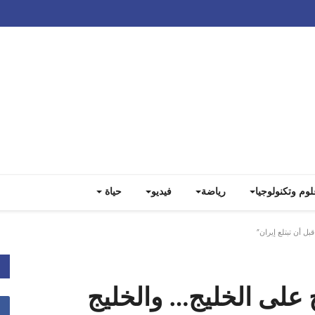
Track all markets on TradingView
لوم وتكنولوجيا
رياضة
فيديو
حياة
 أن تبتلع إيران”
على الخليج… والخليج