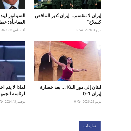
إيران لا تنقسم… إيران تُدير التناقض
السيناتور لين
كسلاح”
المفاجأة: خطة
مايو 4, 2026
0
أغسطس 26, 2025
لبنان إلى دور الـ16... بعد خسارة
لماذا لا يتم ا
إيران 1-0
لرئاسة الجمه
يونيو 29, 2026
0
نوفمبر 15, 2024
تعليقات