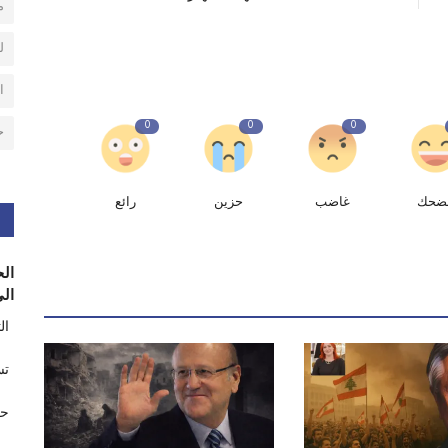
م
ل
ا
0
0
0
ح
ضحك
غاضب
حزين
رائع
الح
الى
ال
تس
حر