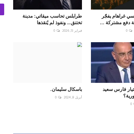
دسي غراهام يفجّر
طرابلس تحاسب ميقاتي: مدينة
 دفع مشتركة ...
تختنق… ونفوذ لم يُنقذها
0
فبراير 13, 2026
0
ختيار فارس سعيد
باسكال سليمان.
ورية؟
أبريل 8, 2024
0
0