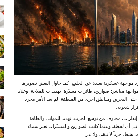
رد مواجهة عسكرية بعيدة عن الخليج، كما حاول البعض تصويرها.
اجهة مباشر؛ صواريخ، طائرات مسيّرة، تهديدات للملاحة، وخلايا
 حتى البحرين ومناطق أخرى من المنطقة. لم يعد الأمر مجرد
قرار شعوبه.
ذارات، مخاوف من توسع الحرب، تهديد للموانئ والطاقة
في أي لحظة. وبينما كانت الصواريخ والمسيّرات تعبر سماء
يشعل حرباً لا تبقي ولا تذر.