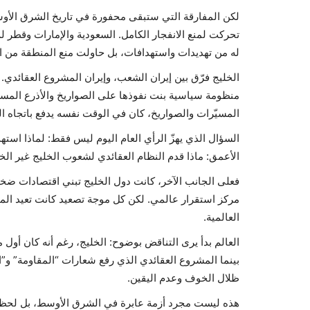
لكن المفارقة التي ستبقى محفورة في تاريخ الشرق الأوس
تحركت لمنع الانفجار الكامل. السعودية والإمارات وقطر
له من تهديدات واستهدافات، بل حاولت منع المنطقة من ا
الخليج فرّق بين إيران الشعب، وإيران المشروع العقائدي. فر
منظومة سياسية بنت نفوذها على الصواريخ والأذرع المسلح
المسيّرات والصواريخ، كان في الوقت نفسه يدفع باتجاه ا
السؤال الذي يهزّ الرأي العام اليوم ليس فقط: لماذا است
الأعمق: ماذا قدم النظام العقائدي لشعوب الخليج غير ا
فعلى الجانب الآخر، كانت دول الخليج تبني اقتصادات ضخم
مركز استقرار عالمي. لكن كل موجة تصعيد كانت تعيد الم
العالمية.
العالم بدأ يرى التناقض بوضوح: الخليج، رغم أنه كان أول م
بينما المشروع العقائدي الذي رفع شعارات “المقاومة” 
ظلال الخوف وعدم اليقين.
هذه ليست مجرد أزمة عابرة في الشرق الأوسط، بل لحظة 