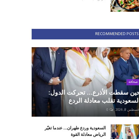
RECOMMENDED POSTS
صحافة
ين سقطت الأذرع... تحركت الدول:
لسعودية تقلب معادلة الردع
سطس 8, 2026
0
السعودية وردع طهران... عندما تغيّر
الرياض معادلة القوة