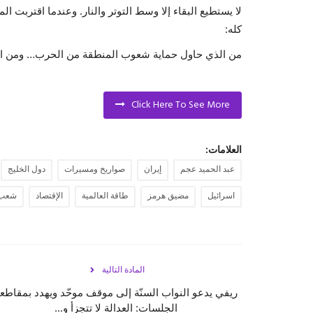
لا يستطيع البقاء إلا وسط التوتر والنار. وعندما اقتربت 
كله:
من الذي حاول حماية شعوب المنطقة من الحرب… ومن ا
Click Here To See More
العلامات:
عبد الحميد عجم
إيران
صواريخ ومسيرات
دول الخليج
اسرائيل
مضيق هرمز
طاقة العالمية
الإقتصاد
شعب 
المادة التالية
ريفي يدعو النواب السنّة إلى موقف موحّد ويهدد بمقاطع
الجلسات: العدالة لا تتجزأ و...