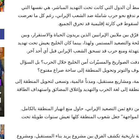
ط أن الدول التي كانت تحت التهديد المباشر، هي نفسها التي
 لم تدفع نحو حرب شاملة ضد الشعب الإيراني، رغم كل ما تعرضت
لسقوط في كارثة إقليمية قد تحرق الجميع.
ّق بين ملايين الإيرانيين الذين يريدون الحياة والاستقرار، وبين
ة والتصعيد المستمر. ولهذا، بينما كان الخليج يعيش تحت تهديد
لتهدئة ومنع حرب قد تسحق الشعب الإيراني قبل أي أحد آخر.
هدفت الصواريخ والمسيّرات أمن الخليج خلال الحرب؟ بل السؤال
لخوف والتوتر وتحويل المنطقة إلى ساحة صراع مفتوح؟
ة، ومشاريع مستقبل، ومدناً عالمية، وتسعى لتحويل المنطقة إلى
نطقة إلى لغة الحرب والتهديد وإغلاق المضائق واستهداف الطاقة
ح
ا
ن دفع ثمن التصعيد الإيراني، حاول منع انهيار المنطقة بالكامل.
أغ
و”المواجهة” جعل شعوب المنطقة كلها تعيش سنوات طويلة تحت
تاريخية تكشف الفرق بين مشروع يريد بناء المستقبل، ومشروع