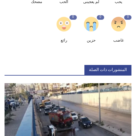
يحب
لم يعجبنى
الحب
مضحك
0
0
0
غاضب
حزين
رائع
المنشورات ذات الصلة