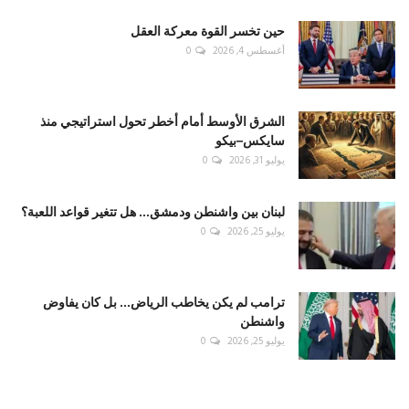
حين تخسر القوة معركة العقل
أغسطس 4, 2026
0
الشرق الأوسط أمام أخطر تحول استراتيجي منذ
سايكس–بيكو
يوليو 31, 2026
0
لبنان بين واشنطن ودمشق... هل تتغير قواعد اللعبة؟
يوليو 25, 2026
0
ترامب لم يكن يخاطب الرياض... بل كان يفاوض
واشنطن
يوليو 25, 2026
0