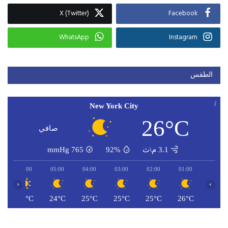
X (Twitter)
Facebook
WhatsApp
Instagram
الطقس
New York City
26°C
صافي
3.1 م\ث
92%
765
mmHg
06:00
05:00
04:00
03:00
02:00
01:00
‹
›
C
24°C
24°C
25°C
25°C
25°C
26°C