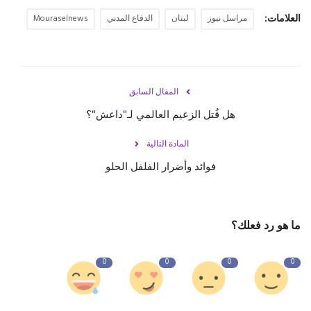
العلامات:
مراسل نيوز
لبنان
الدفاع المدني
Mouraselnews
حياة
المقال السابق
هل قُتل الزعيم العالمي لـ"داعش"؟
المادة التالية
فوائد وأضرار الفلفل الحلو
ما هو رد فعلك؟
0
0
0
0