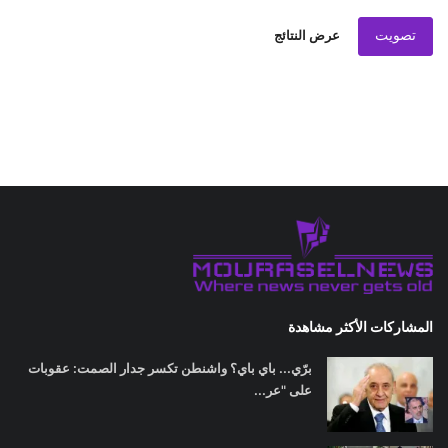
تصويت
عرض النتائج
المشاركات الأكثر مشاهدة
برّي... باي باي؟ واشنطن تكسر جدار الصمت: عقوبات
على "عر...