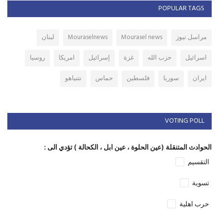
POPULAR TAGS
مراسل نيوز
Mourasel news
Mouraselnews
لبنان
اسرائيل
حزب الله
غزة
إسرائيل
امريكا
روسيا
ايران
سوريا
فلسطين
حماس
نتنياهو
VOTING POLL
الحوادث المتنقلة (عين الحلوة ، عين ابل ، الكحالة ) تؤدي الى :
التقسيم
تسوية
حرب اهلية