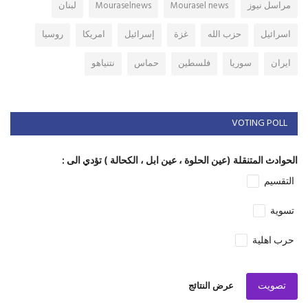
مراسل نيوز
Mourasel news
Mouraselnews
لبنان
اسرائيل
حزب الله
غزة
إسرائيل
امريكا
روسيا
ايران
سوريا
فلسطين
حماس
نتنياهو
VOTING POLL
الحوادث المتنقلة (عين الحلوة ، عين ابل ، الكحالة ) تؤدي الى :
التقسيم
تسوية
حرب اهلية
تصويت
عرض النتائج