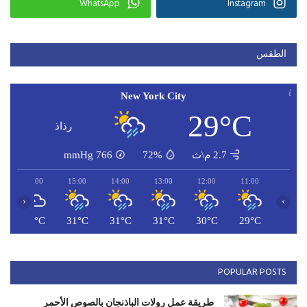
WhatsApp
Instagram
الطقس
New York City
29°C
رذاذ
2.7 م\ث
72%
766
mmHg
16:00
15:00
14:00
13:00
12:00
11:00
‹
›
C
32°C
31°C
31°C
31°C
30°C
29°C
POPULAR POSTS
طريقة عمل رولات الباذنجان بالصوص الأحمر