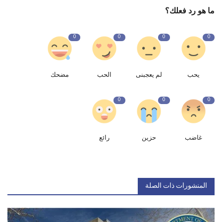
ما هو رد فعلك؟
0
0
0
0
يحب
لم يعجبنى
الحب
مضحك
0
0
0
غاضب
حزين
رائع
المنشورات ذات الصلة