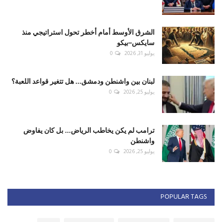
الشرق الأوسط أمام أخطر تحول استراتيجي منذ
سايكس–بيكو
يوليو 31, 2026
0
لبنان بين واشنطن ودمشق... هل تتغير قواعد اللعبة؟
يوليو 25, 2026
0
ترامب لم يكن يخاطب الرياض... بل كان يفاوض
واشنطن
يوليو 25, 2026
0
POPULAR TAGS