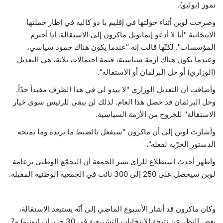
تموز (يوليو).
حياة
وصرحت لوبن أثناء جولتها في إقليم با دو كاليه في إطار حملتها
الانتخابية "أنا لا أدعو إيمانويل ماكرون إلى الاستقالة. أنا أحترم
المؤسسات". لكنّها قالت إنه "عندما يكون هناك جمود سياسي،
وعندما يكون هناك أزمة سياسية، فثمة احتمالات ثلاثة، هي التعديل
(الوزاري) أو حل البرلمان أو الاستقالة".
وأضافت أن التعديل الوزاري "لا يبدو لي في هذا الظرف مفيداً جدّاً.
وحل البرلمان قد حصل هذا العام. لذلك لن يبقى للرئيس سوى خيار
الاستقالة" للخروح من الأزمة السياسية.
وأشارت لوبن إلى أن ماكرون "سيفعل بالضبط ما يريده وما يمنحه
الدستور الحرّية لفعله".
وأظهر أحدث استطلاع للرأي نشر الجمعة أن التجمّع الوطني بزعامة
لوبن سيحصل على 250 إلى 300 نائب في الجمعية الوطنية المقبلة.
وكان ماكرون قد أشار الأسبوع الماضي إلى أنّه يستبعد الاستقالة،
بغض النظر عن نتيجة الانتخابات التشريعية في 30 حزيران (يونيو) و7