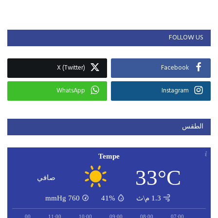
FOLLOW US
X (Twitter)
Facebook
WhatsApp
Instagram
الطقس
Tempe
33°C
صافي
1.3 م\ث
41%
760
mmHg
12:00
11:00
10:00
09:00
08:00
07:00