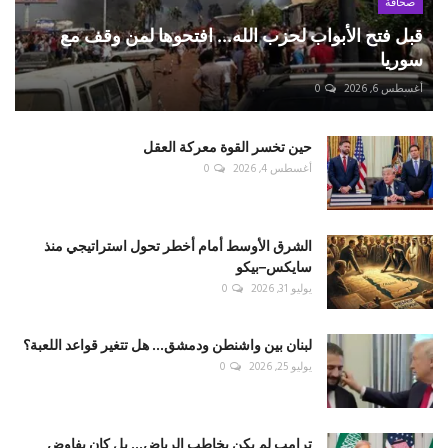
صحافة
قبل فتح الأبواب لحزب الله... افتحوها لمن وقف مع
سوريا
أغسطس 6, 2026
0
حين تخسر القوة معركة العقل
أغسطس 4, 2026
0
الشرق الأوسط أمام أخطر تحول استراتيجي منذ
سايكس–بيكو
يوليو 31, 2026
0
لبنان بين واشنطن ودمشق... هل تتغير قواعد اللعبة؟
يوليو 25, 2026
0
ترامب لم يكن يخاطب الرياض... بل كان يفاوض