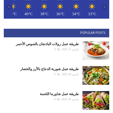
‹
›
C
41°C
40°C
38°C
36°C
34°C
33°C
POPULAR POSTS
طريقة عمل رولات الباذنجان بالصوص الأحمر
مارس 21, 2025
0
طريقة عمل شوربة الدجاج بالأرز والخضار
مارس 20, 2025
0
طريقة عمل شاورما اللحمة
مارس 18, 2025
0