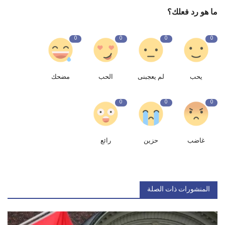
ما هو رد فعلك؟
0
0
0
0
يحب
لم يعجبنى
الحب
مضحك
0
0
0
غاضب
حزين
رائع
المنشورات ذات الصلة