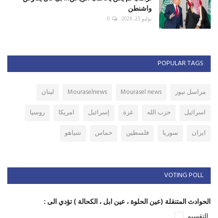
واشنطن
يوليو 25, 2026
0
POPULAR TAGS
مراسل نيوز
Mourasel news
Mouraselnews
لبنان
اسرائيل
حزب الله
غزة
إسرائيل
امريكا
روسيا
ايران
سوريا
فلسطين
حماس
نتنياهو
VOTING POLL
الحوادث المتنقلة (عين الحلوة ، عين ابل ، الكحالة ) تؤدي الى :
التقسيم