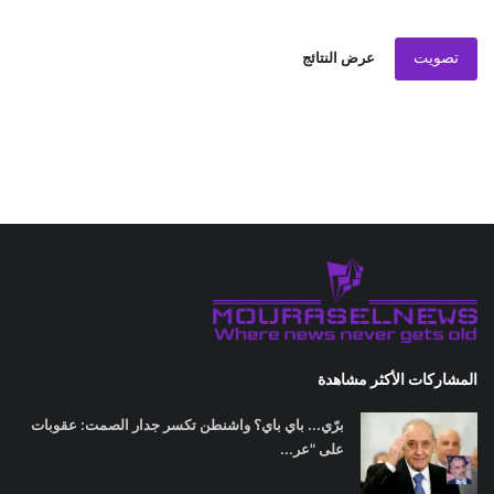
تصويت
عرض النتائج
المشاركات الأكثر مشاهدة
برّي... باي باي؟ واشنطن تكسر جدار الصمت: عقوبات
على "عر...