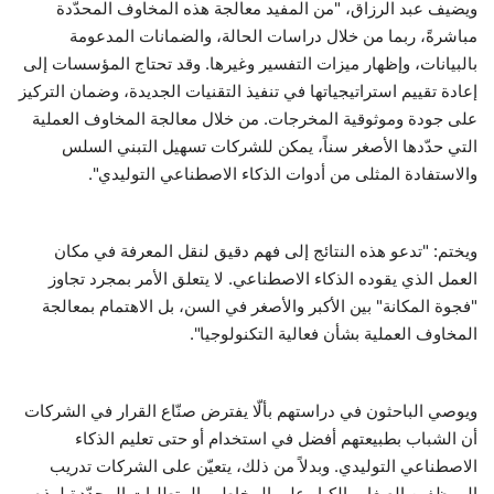
ويضيف عبد الرزاق، "من المفيد معالجة هذه المخاوف المحدّدة
مباشرةً، ربما من خلال دراسات الحالة، والضمانات المدعومة
بالبيانات، وإظهار ميزات التفسير وغيرها. وقد تحتاج المؤسسات إلى
إعادة تقييم استراتيجياتها في تنفيذ التقنيات الجديدة، وضمان التركيز
على جودة وموثوقية المخرجات. من خلال معالجة المخاوف العملية
التي حدّدها الأصغر سناً، يمكن للشركات تسهيل التبني السلس
والاستفادة المثلى من أدوات الذكاء الاصطناعي التوليدي".
ويختم: "تدعو هذه النتائج إلى فهم دقيق لنقل المعرفة في مكان
العمل الذي يقوده الذكاء الاصطناعي. لا يتعلق الأمر بمجرد تجاوز
"فجوة المكانة" بين الأكبر والأصغر في السن، بل الاهتمام بمعالجة
المخاوف العملية بشأن فعالية التكنولوجيا".
ويوصي الباحثون في دراستهم بألّا يفترض صنّاع القرار في الشركات
أن الشباب بطبيعتهم أفضل في استخدام أو حتى تعليم الذكاء
الاصطناعي التوليدي. وبدلاً من ذلك، يتعيّن على الشركات تدريب
الموظفين الصغار والكبار على المخاطر والمتطلبات المحدّدة لهذه