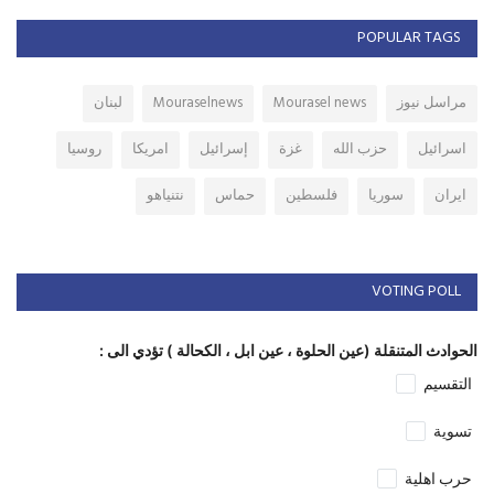
POPULAR TAGS
مراسل نيوز
Mourasel news
Mouraselnews
لبنان
اسرائيل
حزب الله
غزة
إسرائيل
امريكا
روسيا
ايران
سوريا
فلسطين
حماس
نتنياهو
VOTING POLL
الحوادث المتنقلة (عين الحلوة ، عين ابل ، الكحالة ) تؤدي الى :
التقسيم
تسوية
حرب اهلية