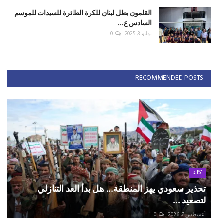
القلمون بطل لبنان للكرة الطائرة للسيدات للموسم
السادس ع...
يوليو 3, 2025
0
RECOMMENDED POSTS
كتّابنا
تحذير سعودي يهز المنطقة... هل بدأ العد التنازلي
لتصعيد ...
أغسطس 7, 2026
0