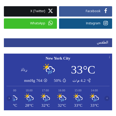
X (Twitter)
Facebook
WhatsApp
Instagram
الطقس
New York City
33°C
رذاذ
4.2 م\ث
50%
764
mmHg
19:00
18:00
17:00
16:00
15:00
14:00
‹
›
C
26°C
28°C
32°C
32°C
33°C
33°C