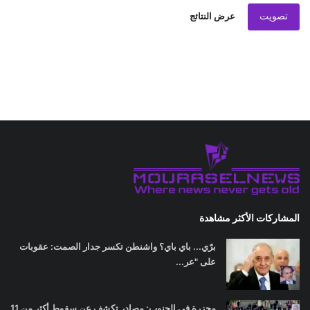
تصويت
عرض النتائج
المشاركات الأكثر مشاهدة
برّي... باي باي؟ واشنطن تكسر جدار الصمت: عقوبات
على "عر...
مجزرة في الجنوب: مصادر تكشف عن سقوط أكثر من 11