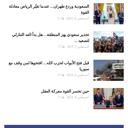
السعودية وردع طهران... عندما تغيّر الرياض معادلة
القوة
أغسطس 8, 2026
0
تحذير سعودي يهز المنطقة... هل بدأ العد التنازلي
لتصعيد ...
أغسطس 7, 2026
0
قبل فتح الأبواب لحزب الله... افتحوها لمن وقف مع
سوريا
أغسطس 6, 2026
0
حين تخسر القوة معركة العقل
أغسطس 4, 2026
0