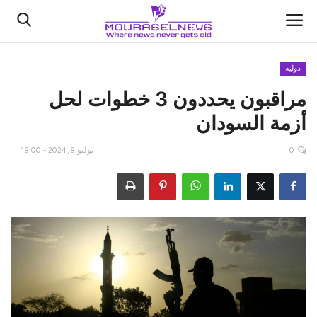
دولية
مراقبون يحددون 3 خطوات لحل
الأخبار
أزمة السودان
كتّابنا
0
يوليو 8, 2024 - 18:00
السعودية
اقتصاد
علوم وتكنولوجيا
رياضة
فيديو