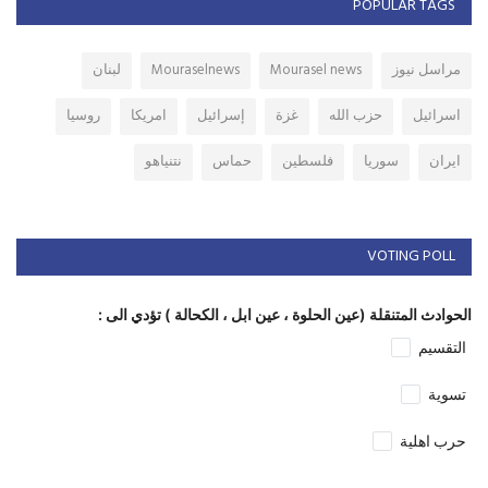
POPULAR TAGS
مراسل نيوز
Mourasel news
Mouraselnews
لبنان
اسرائيل
حزب الله
غزة
إسرائيل
امريكا
روسيا
ايران
سوريا
فلسطين
حماس
نتنياهو
VOTING POLL
الحوادث المتنقلة (عين الحلوة ، عين ابل ، الكحالة ) تؤدي الى :
التقسيم
تسوية
حرب اهلية