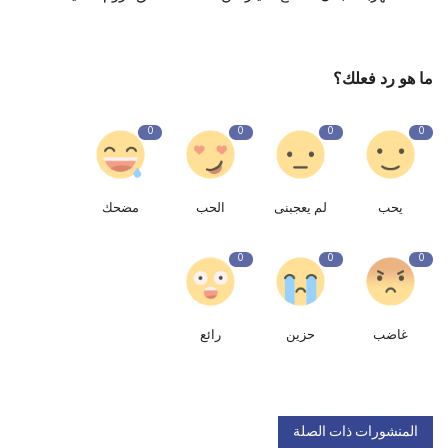
ما هو رد فعلك؟
0
0
0
0
يحب
لم يعجبنى
الحب
مضحك
0
0
0
غاضب
حزين
رائع
المنشورات ذات الصلة