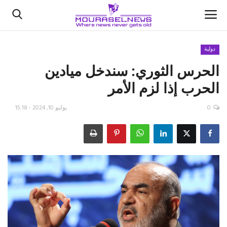
دولية
الحرس الثوري: سندخل ميادين
الأخبار
الحرب إذا لزم الأمر
كتّابنا
0
يوليو 10, 2024 - 15:18
السعودية
اقتصاد
علوم وتكنولوجيا
رياضة
فيديو