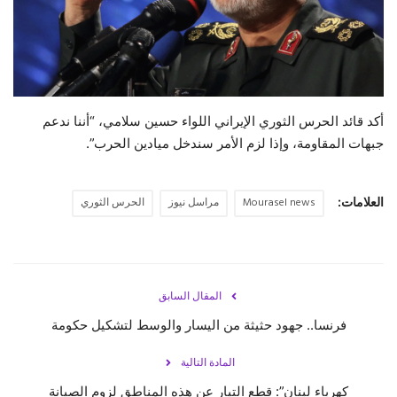
حياة
أكد قائد الحرس الثوري الإيراني اللواء حسين سلامي، “أننا ندعم
جبهات المقاومة، وإذا لزم الأمر سندخل ميادين الحرب”.
العلامات:
Mourasel news
مراسل نيوز
الحرس الثوري
المقال السابق
فرنسا.. جهود حثيثة من اليسار والوسط لتشكيل حكومة
المادة التالية
كهرباء لبنان”: قطع التيار عن هذه المناطق لزوم الصيانة