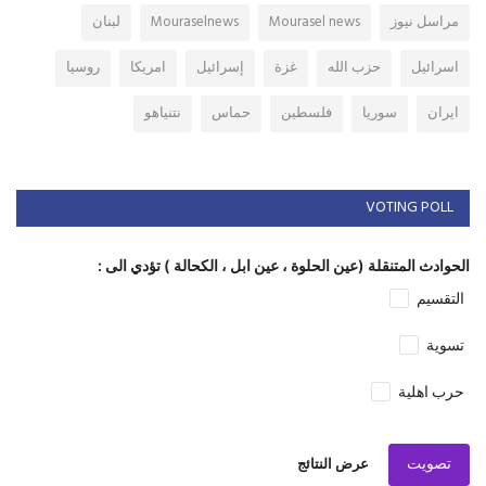
مراسل نيوز
Mourasel news
Mouraselnews
لبنان
اسرائيل
حزب الله
غزة
إسرائيل
امريكا
روسيا
ايران
سوريا
فلسطين
حماس
نتنياهو
VOTING POLL
الحوادث المتنقلة (عين الحلوة ، عين ابل ، الكحالة ) تؤدي الى :
التقسيم
تسوية
حرب اهلية
تصويت
عرض النتائج