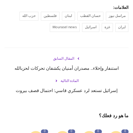
العلامات:
مراسل نيوز
حسان القطب
لبنان
فلسطين
حزب الله
ايران
غزة
اسرائيل
Mourasel news
المقال السابق
استنفار وإخلاء.. مصدران أمنيان يكشفان تحركات لحزبالله
المادة التالية
إسرائيل تستعد لرد عسكري قاسي: احتمال قصف بيروت
ما هو رد فعلك؟
0
0
0
0