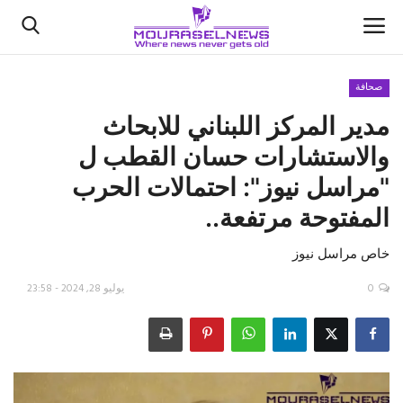
صحافة
مدير المركز اللبناني للابحاث
الأخبار
والاستشارات حسان القطب ل
كتّابنا
"مراسل نيوز": احتمالات الحرب
المفتوحة مرتفعة..
السعودية
خاص مراسل نيوز
اقتصاد
0
يوليو 28, 2024 - 23:58
علوم وتكنولوجيا
رياضة
فيديو