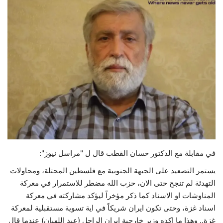
حياة
في مقابلة مع الدكتور حسان القطب قال ل "مراسل نيوز":
يستمر التصعيد على الجبهة الجنوبية مع فلسطين المحتلة، ومحاولات
التهدئة لم تنجح حتى الان، حزب الله مضطر للاستمرار في معركة
المناوشات او الاسناد كما ذكر مؤخراً ليؤكد مشاركته في معركة
اسناد غزة، وحتى تكون ايران شريكاً في اية تسوية مستقبلية لمعركة
غزة.. وهذا ما اكده وزير خارجية ايران الراحل (عبد اللهيان) عندما قال