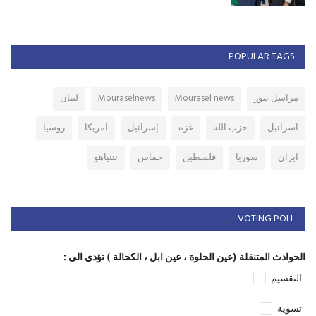
POPULAR TAGS
مراسل نيوز
Mourasel news
Mouraselnews
لبنان
اسرائيل
حزب الله
غزة
إسرائيل
امريكا
روسيا
ايران
سوريا
فلسطين
حماس
نتنياهو
VOTING POLL
الحوادث المتنقلة (عين الحلوة ، عين ابل ، الكحالة ) تؤدي الى :
التقسيم
تسوية