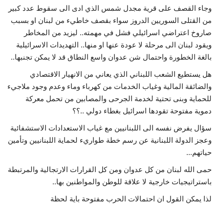
وجاء القصف على قرية مجدل شمس الذي ادى الى سقوط عدد كبير
من القتلى السوريين الدروز سواء بقصف خاطيء من لبنان او بسبب
صاروخ اعتراضي اسرائيلي فشل في مهمته.. ليزيد من المخاطر
ويقود لبنان الى مرحلة لا عودة عنها او منها.. التهديدات الاسرائيلية
بالغة الخطورة واحتمال شن عدوان واسع النطاق قد لا يمكن تجنبها..
هل يستطيع الشعب اللبناني الذي يعاني من الانهيار الاقتصادي
والضائقة المالية وغياب الخدمات من كهرباء وماء وعدم وجود ملاجيء
للحماية وبنى تحتية لخدمة الجرحى والمصابين من تحمل معركة
دموية مفتوحة تقودها اسرائيل بغطاء دولي ..؟؟
سؤال يفرض نفسه الى اللبنانيين مع غياب الاستعدادات الاستشفائية
وعجز الدولة اللبنانية عن رسم خطة طواريء لحماية اللبنانيين وتأمين
حياتهم...
حمى الله لبنان من كل عدوان ومن كل القرارات الارتجالية والمرتبطة
باستراتيجيات خارجية لا علاقة للوطن والمواطنين بها..
لذا يمكن القول ان احتمالات الحرب مفتوحة باية لحظة