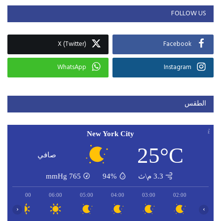
FOLLOW US
X (Twitter)
Facebook
WhatsApp
Instagram
الطقس
New York City
25°C
صافي
3.3 م\ث
94%
765
mmHg
07:00
06:00
05:00
04:00
03:00
02:00
‹
›