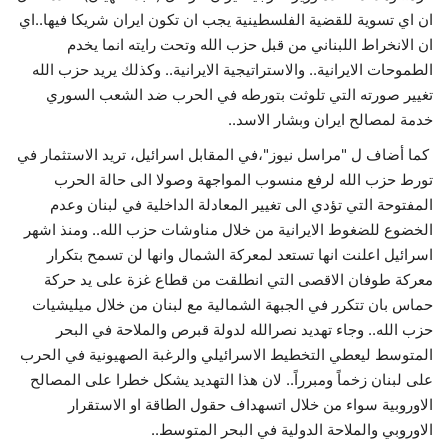
ان اي تسوية للقضية الفلسطينية يجب ان تكون ايران شريكا فيها..اي
ان الانخراط اللبناني من قبل حزب الله وتحت رايته انما يخدم
الطموحات الايرانية.. والاستراتيجية الايرانية.. وكذلك يريد حزب الله
تغيير صورته التي تلوثت بتورطه في الحرب ضد الشعب السوري
خدمة لمصالح ايران وبشار الاسد..
كما أضاف ل "مراسل نيوز"،في المقابل اسرائيل، تريد الاستثمار في
تورط حزب الله لرفع منسوب المواجهة وصولا الى حالة الحرب
المفتوحة التي تؤدي الى تغيير المعادلة الداخلية في لبنان وعدم
الخضوع للضغوط الايرانية من خلال مناوشات حزب الله.. ومنذ اشهر
اسرائيل اعلنت انها تستعد لمعركة الشمال وانها لن تسمح بتكرار
معركة طوفان الاقصى التي انطلقت من قطاع غزة على يد حركة
حماس بان تتكرر في الجبهة الشمالية مع لبنان من خلال ميليشيات
حزب الله.. وجاء تهديد نصرالله لدولة قبرص والملاحة في البحر
المتوسط ليعطي التخطيط الاسرائيلي والرغبة الصهيونية في الحرب
على لبنان زخماً ومبرراً.. لان هذا التهديد يشكل خطرا على المصالح
الاوروبية سواء من خلال اتسهداف حقول الطاقة او الاستقرار
الاوروبي والملاحة الدولية في البحر المتوسط..